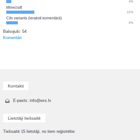
4%
Minecraft
22%
Cits variants (ieraksti komentārā)
9%
Balsojuši: 54
Komentāri
Kontakti
E-pasts: info@exs.lv
Lietotāji tiešsaitē
Tiešsaitē 15 lietotāji, no tiem reģistrētie: