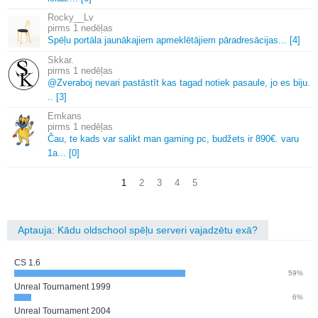
Rocky__Lv
1 nedēļas
Spēļu portāla jaunākajiem apmeklētājiem pāradresācijas.
.
.
[4]
Skkar.
1 nedēļas
@Zveraboj nevari pastāstīt kas tagad notiek pasaule, jo es biju.
.
.
[3]
Emkans
1 nedēļas
Čau, te kads var salikt man gaming pc, budžets ir 890€.
varu
1a.
.
.
[0]
1
2
3
4
5
Aptauja: Kādu oldschool spēļu serveri vajadzētu exā?
CS 1.6
59%
Unreal Tournament 1999
6%
Unreal Tournament 2004