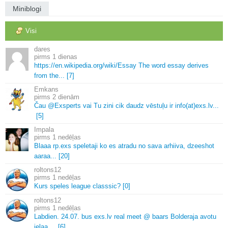
Miniblogi
Visi
dares
1 dienas
https://en.
wikipedia.
org/wiki/Essay The word essay derives
from the.
.
.
[7]
Emkans
2 dienām
Čau @Exsperts vai Tu zini cik daudz vēstuļu ir info(at)exs.
lv.
.
.
[5]
Impala
1 nedēļas
Blaaa rp.
exs speletaji ko es atradu no sava arhiiva, dzeeshot
aaraa.
.
.
[20]
roltons12
1 nedēļas
Kurs speles league classsic? [0]
roltons12
1 nedēļas
Labdien.
24.
07.
bus exs.
lv real meet @ baars Bolderaja avotu
ielaa.
.
.
.
[6]