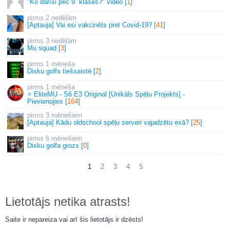
"Ko darīsi pēc 9. klases?" video [
1
]
2 nedēļām
[Aptauja] Vai esi vakcinēts pret Covid-19? [
41
]
3 nedēļām
Mu squad [
3
]
1 mēneša
Disku golfs tiešsaistē [
2
]
1 mēneša
⭐ EliteMU - S6 E3 Original [Unikāls Spēļu Projekts] -
Pievienojies [
164
]
3 mēnešiem
[Aptauja] Kādu oldschool spēļu serveri vajadzētu exā? [
25
]
6 mēnešiem
Disku golfa grozs [
0
]
1
2
3
4
5
Lietotājs netika atrasts!
Saite ir nepareiza vai arī šis lietotājs ir dzēsts!