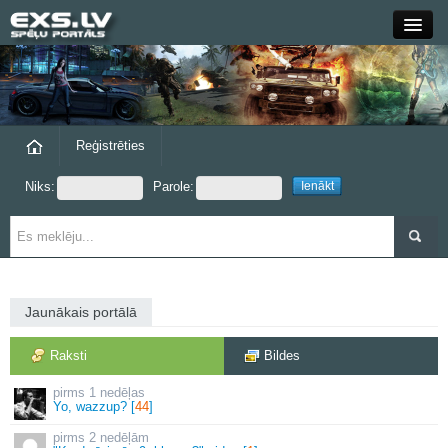
Close
Forums
Raksti
Reģistrēties
Niks:
Parole:
Blogi
Grupas
Steam
Jaunākais portālā
exs.lv
Raksti
Bildes
1 nedēļas
Yo, wazzup? [
44
]
2 nedēļām