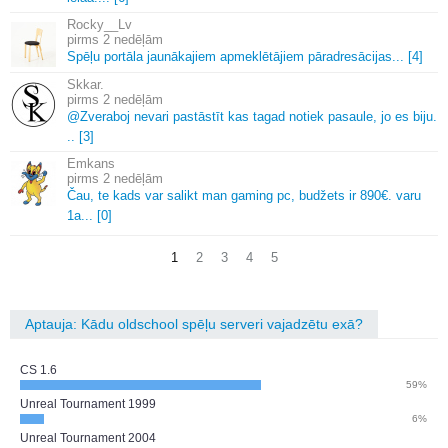
Rocky__Lv
2 nedēļām
Spēļu portāla jaunākajiem apmeklētājiem pāradresācijas.
.
.
[4]
Skkar.
2 nedēļām
@Zveraboj nevari pastāstīt kas tagad notiek pasaule, jo es biju.
.
.
[3]
Emkans
2 nedēļām
Čau, te kads var salikt man gaming pc, budžets ir 890€.
varu
1a.
.
.
[0]
1
2
3
4
5
Aptauja: Kādu oldschool spēļu serveri vajadzētu exā?
CS 1.6
59%
Unreal Tournament 1999
6%
Unreal Tournament 2004