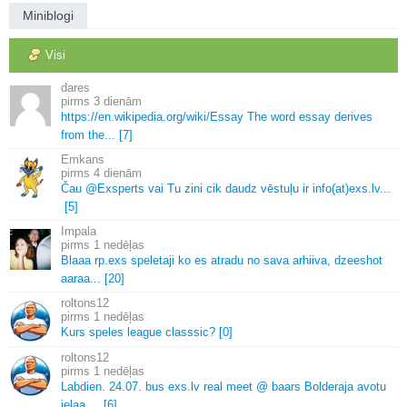
Miniblogi
Visi
dares
3 dienām
https://en.
wikipedia.
org/wiki/Essay The word essay derives
from the.
.
.
[7]
Emkans
4 dienām
Čau @Exsperts vai Tu zini cik daudz vēstuļu ir info(at)exs.
lv.
.
.
[5]
Impala
1 nedēļas
Blaaa rp.
exs speletaji ko es atradu no sava arhiiva, dzeeshot
aaraa.
.
.
[20]
roltons12
1 nedēļas
Kurs speles league classsic? [0]
roltons12
1 nedēļas
Labdien.
24.
07.
bus exs.
lv real meet @ baars Bolderaja avotu
ielaa.
.
.
.
[6]