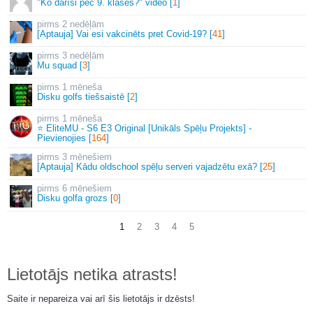
"Ko darīsi pēc 9. klases?" video [
1
]
2 nedēļām
[Aptauja] Vai esi vakcinēts pret Covid-19? [
41
]
3 nedēļām
Mu squad [
3
]
1 mēneša
Disku golfs tiešsaistē [
2
]
1 mēneša
⭐ EliteMU - S6 E3 Original [Unikāls Spēļu Projekts] -
Pievienojies [
164
]
3 mēnešiem
[Aptauja] Kādu oldschool spēļu serveri vajadzētu exā? [
25
]
6 mēnešiem
Disku golfa grozs [
0
]
1
2
3
4
5
Lietotājs netika atrasts!
Saite ir nepareiza vai arī šis lietotājs ir dzēsts!