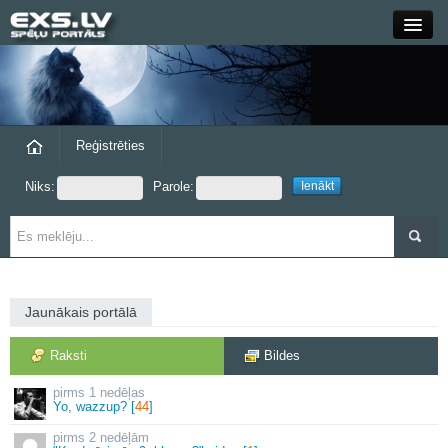
Close
Forums
Raksti
Reģistrēties
Niks:
Parole:
Blogi
Grupas
Steam
Jaunākais portālā
exs.lv
Raksti
Bildes
1 nedēļas
Yo, wazzup? [
44
]
2 nedēļām