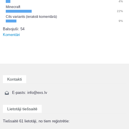
4%
Minecraft
22%
Cits variants (ieraksti komentārā)
9%
Balsojuši: 54
Komentāri
Kontakti
E-pasts: info@exs.lv
Lietotāji tiešsaitē
Tiešsaitē 61 lietotāji, no tiem reģistrētie: