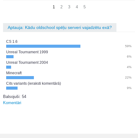
1
2
3
4
5
Aptauja: Kādu oldschool spēļu serveri vajadzētu exā?
CS 1.6
59%
Unreal Tournament 1999
6%
Unreal Tournament 2004
4%
Minecraft
22%
Cits variants (ieraksti komentārā)
9%
Balsojuši: 54
Komentāri