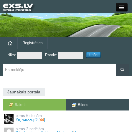
Close
Forums
Raksti
Reģistrēties
Niks:
Parole:
Blogi
Grupas
Steam
Jaunākais portālā
exs.lv
Raksti
Bildes
6 dienām
Yo, wazzup? [
44
]
2 nedēļām