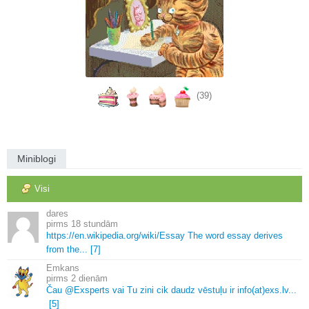
(39)
Miniblogi
Visi
dares
18 stundām
https://en.
wikipedia.
org/wiki/Essay The word essay derives
from the.
.
.
[7]
Emkans
2 dienām
Čau @Exsperts vai Tu zini cik daudz vēstuļu ir info(at)exs.
lv.
.
.
[5]