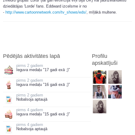
zviedru grupas 'Lordi' (lai gan eirovīzijā viņi bija OK) vai jaunzēlandiešu
dziedātājas 'Lorde' fans. Eddward izcelsme ir no
-
http://www.cartoonnetwork.com/tv_shows/eds/
, mīļākā multene.
Pēdējās aktivitātes lapā
Profilu
apskatījuši
2 gadiem
Ieguva medaļu "17 gadi exā ;)"
2 gadiem
Ieguva medaļu "16 gadi exā ;)"
2 gadiem
Nobalsoja aptaujā
4 gadiem
Ieguva medaļu "15 gadi exā ;)"
4 gadiem
Nobalsoja aptaujā