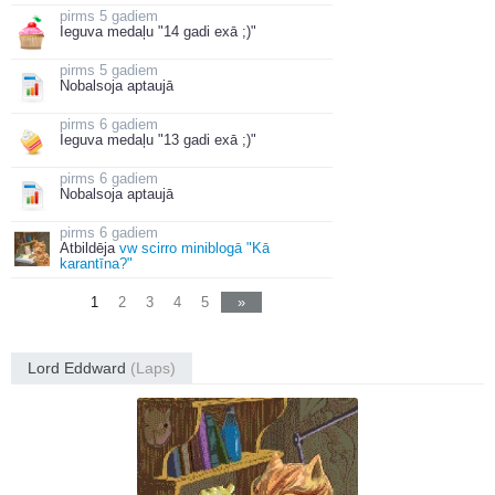
5 gadiem
Ieguva medaļu "14 gadi exā ;)"
5 gadiem
Nobalsoja aptaujā
6 gadiem
Ieguva medaļu "13 gadi exā ;)"
6 gadiem
Nobalsoja aptaujā
6 gadiem
Atbildēja
vw scirro miniblogā "Kā
karantīna?"
1
2
3
4
5
»
Lord Eddward
(Laps)