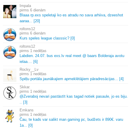
Impala
6 dienām
Blaaa rp.
exs speletaji ko es atradu no sava arhiiva, dzeeshot
aaraa.
.
.
[20]
roltons12
6 dienām
Kurs speles league classsic? [0]
roltons12
1 nedēļas
Labdien.
24.
07.
bus exs.
lv real meet @ baars Bolderaja avotu
ielaa.
.
.
.
[6]
Rocky__Lv
1 nedēļas
Spēļu portāla jaunākajiem apmeklētājiem pāradresācijas.
.
.
[4]
Skkar.
1 nedēļas
@Zveraboj nevari pastāstīt kas tagad notiek pasaule, jo es biju.
.
.
[3]
Emkans
1 nedēļas
Čau, te kads var salikt man gaming pc, budžets ir 890€.
varu
1a.
.
.
[0]