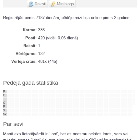
Raksti
Miniblogs
Reģistrējās pirms 7187 dienām, pēdējo reizi bija online pirms 2 gadiem
Karma
336
Posti
420 (vidēji 0.06 dienā)
Raksti
1
Vērtējums
132
Vērtēja citus
481x (445)
Pēdējā gada statistika
P
O
T
C
P
S
Sv
Par sevi
Manā exs lietotājvārdā ir 'Lord', bet es neesmu nekāds lords, sers vai