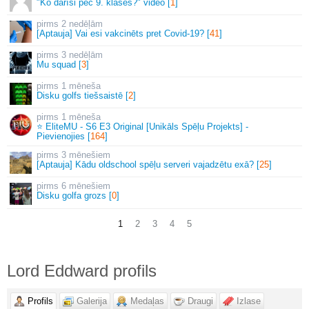
"Ko darīsi pēc 9. klases?" video [
1
]
2 nedēļām
[Aptauja] Vai esi vakcinēts pret Covid-19? [
41
]
3 nedēļām
Mu squad [
3
]
1 mēneša
Disku golfs tiešsaistē [
2
]
1 mēneša
⭐ EliteMU - S6 E3 Original [Unikāls Spēļu Projekts] -
Pievienojies [
164
]
3 mēnešiem
[Aptauja] Kādu oldschool spēļu serveri vajadzētu exā? [
25
]
6 mēnešiem
Disku golfa grozs [
0
]
1
2
3
4
5
Lord Eddward profils
Profils
Galerija
Medaļas
Draugi
Izlase