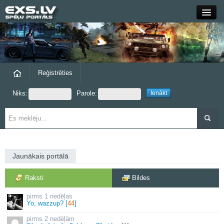
Close
Forums
Raksti
Reģistrēties
Niks:
Parole:
Blogi
Grupas
Steam
Jaunākais portālā
exs.lv
Raksti
Bildes
1 nedēļas
Yo, wazzup? [
44
]
2 nedēļām