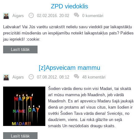
ZPD viedoklis
Aigars
02.02.2016. 20:02
0 komentāri
Labvakar! Vai Jūs varētu uzrakstīt nelielu savu viedokli par laikapstākļu
precizitāti mūsdienās un iespējamību noteikt laikapstakļus pats? Paldies
jau iepriekš! :cookie:
Lasīt tālāk
[z]Apsveicam mammu
Aigars
07.08.2012. 08:12
48 komentāri
Šodien vārda dienu svin visi Madari, tai skaitā
arī mūsu mamma jeb Maadinsh, jeb vārdā
Maadinsh. Es arī apsveicu Madaru šajā jaukajā
dienā un protams arī visus citus, kam šodien ir
svētki Šodien Tava vārda diena! Sveicējs, no
daudziem, viens. Lai rokā glāzīte un sejā
smaids Un nezūdošais draugu skaits.
Lasīt tālāk