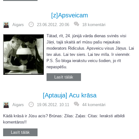
[z]Apsveicam
Aigars
23.06.2012. 20:06
18 komentāri
Tātad, rīt, 24. jūnijā vārda dienas svinēs visi
Jāņi, tajā skaitā arī mūsu pašu nejaukais
moderators Ridiculus. Apsveicu visus Jāņus. Lai
tev alus. Lai tev siers. Lai tev mīla. Ir vienmēr.
P.S. Šo bloga ierakstu veicu šodien, jo rīt
nepaspēšu.
Lasīt tālāk
[Aptauja] Acu krāsa
Aigars
19.06.2012. 10:11
44 komentāri
Kādā krāsā ir Jūsu acis? Brūnas: Zilas: Zaļas: Citas: Ieraksti atbildi
komentāros!!
Lasīt tālāk