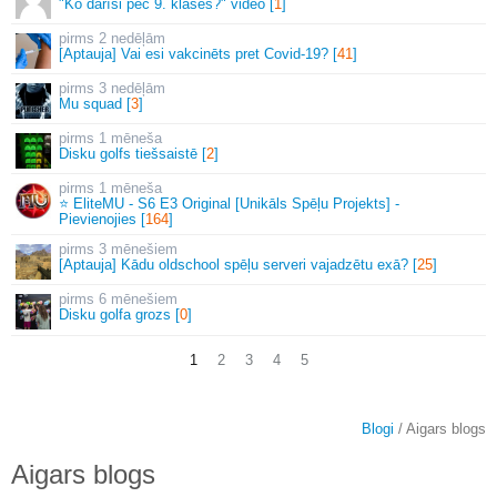
"Ko darīsi pēc 9. klases?" video [
1
]
2 nedēļām
[Aptauja] Vai esi vakcinēts pret Covid-19? [
41
]
3 nedēļām
Mu squad [
3
]
1 mēneša
Disku golfs tiešsaistē [
2
]
1 mēneša
⭐ EliteMU - S6 E3 Original [Unikāls Spēļu Projekts] -
Pievienojies [
164
]
3 mēnešiem
[Aptauja] Kādu oldschool spēļu serveri vajadzētu exā? [
25
]
6 mēnešiem
Disku golfa grozs [
0
]
1
2
3
4
5
Blogi
/ Aigars blogs
Aigars blogs