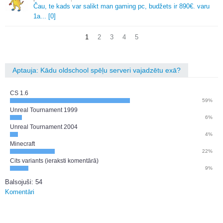
Čau, te kads var salikt man gaming pc, budžets ir 890€.
varu
1a.
.
.
[0]
1
2
3
4
5
Aptauja: Kādu oldschool spēļu serveri vajadzētu exā?
CS 1.6
59%
Unreal Tournament 1999
6%
Unreal Tournament 2004
4%
Minecraft
22%
Cits variants (ieraksti komentārā)
9%
Balsojuši: 54
Komentāri