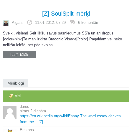
[Z] SoulSplit mērķi
Aigars
11.01.2012. 07:29
6 komentāri
Sveiki, visiem! Šeit likšu savus sasniegumus SS'ā un arī dropus.
[color=pink]Te man izkirta Draconic Visage[/color] Pagaidām vēl neko
nelikšu iekšā, bet pēc skolas.
Lasīt tālāk
Miniblogi
Visi
dares
2 dienām
https://en.
wikipedia.
org/wiki/Essay The word essay derives
from the.
.
.
[7]
Emkans