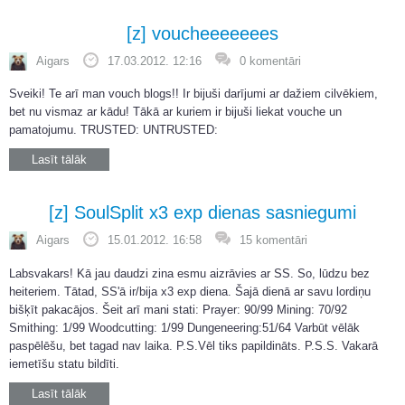
[z] voucheeeeeees
Aigars
17.03.2012. 12:16
0 komentāri
Sveiki! Te arī man vouch blogs!! Ir bijuši darījumi ar dažiem cilvēkiem,
bet nu vismaz ar kādu! Tākā ar kuriem ir bijuši liekat vouche un
pamatojumu. TRUSTED: UNTRUSTED:
Lasīt tālāk
[z] SoulSplit x3 exp dienas sasniegumi
Aigars
15.01.2012. 16:58
15 komentāri
Labsvakars! Kā jau daudzi zina esmu aizrāvies ar SS. So, lūdzu bez
heiteriem. Tātad, SS'ā ir/bija x3 exp diena. Šajā dienā ar savu lordiņu
bišķīt pakacājos. Šeit arī mani stati: Prayer: 90/99 Mining: 70/92
Smithing: 1/99 Woodcutting: 1/99 Dungeneering:51/64 Varbūt vēlāk
paspēlēšu, bet tagad nav laika. P.S.Vēl tiks papildināts. P.S.S. Vakarā
iemetīšu statu bildīti.
Lasīt tālāk