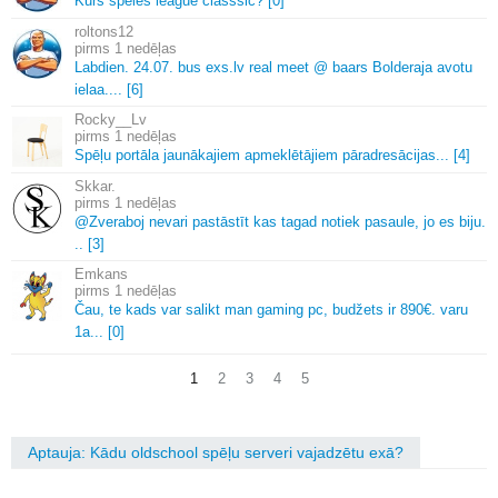
Kurs speles league classsic? [0]
roltons12
1 nedēļas
Labdien.
24.
07.
bus exs.
lv real meet @ baars Bolderaja avotu
ielaa.
.
.
.
[6]
Rocky__Lv
1 nedēļas
Spēļu portāla jaunākajiem apmeklētājiem pāradresācijas.
.
.
[4]
Skkar.
1 nedēļas
@Zveraboj nevari pastāstīt kas tagad notiek pasaule, jo es biju.
.
.
[3]
Emkans
1 nedēļas
Čau, te kads var salikt man gaming pc, budžets ir 890€.
varu
1a.
.
.
[0]
1
2
3
4
5
Aptauja: Kādu oldschool spēļu serveri vajadzētu exā?