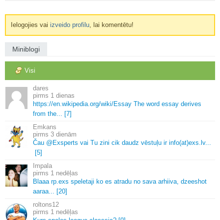
Ielogojies vai
izveido profilu
, lai komentētu!
Miniblogi
Visi
dares
1 dienas
https://en.
wikipedia.
org/wiki/Essay The word essay derives
from the.
.
.
[7]
Emkans
3 dienām
Čau @Exsperts vai Tu zini cik daudz vēstuļu ir info(at)exs.
lv.
.
.
[5]
Impala
1 nedēļas
Blaaa rp.
exs speletaji ko es atradu no sava arhiiva, dzeeshot
aaraa.
.
.
[20]
roltons12
1 nedēļas