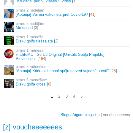
"Ko darīsi pēc 9. klases?" video [
1
]
2 nedēļām
[Aptauja] Vai esi vakcinēts pret Covid-19? [
41
]
3 nedēļām
Mu squad [
3
]
1 mēneša
Disku golfs tiešsaistē [
2
]
1 mēneša
⭐ EliteMU - S6 E3 Original [Unikāls Spēļu Projekts] -
Pievienojies [
164
]
3 mēnešiem
[Aptauja] Kādu oldschool spēļu serveri vajadzētu exā? [
25
]
6 mēnešiem
Disku golfa grozs [
0
]
1
2
3
4
5
Blogi
/
Aigars blogs
/ [z] voucheeeeeees
[z] voucheeeeeees