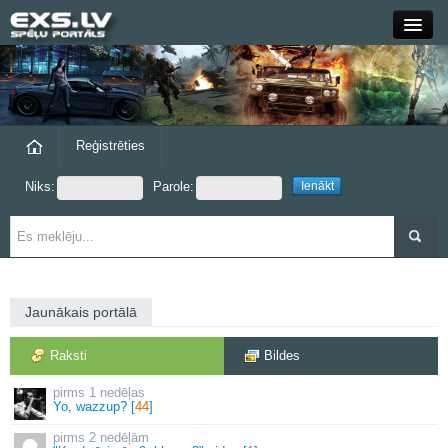
Close
Forums
Raksti
Reģistrēties
Niks:
Parole:
Blogi
Grupas
Steam
Jaunākais portālā
exs.lv
Raksti
Bildes
1 nedēļas
Yo, wazzup? [
44
]
2 nedēļām