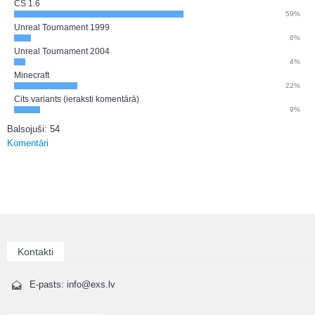
CS 1.6
59%
Unreal Tournament 1999
6%
Unreal Tournament 2004
4%
Minecraft
22%
Cits variants (ieraksti komentārā)
9%
Balsojuši: 54
Komentāri
Kontakti
E-pasts: info@exs.lv