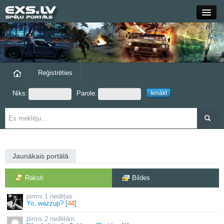
Close
Forums
Raksti
Reģistrēties
Niks:
Parole:
Blogi
Grupas
Steam
Jaunākais portālā
exs.lv
Raksti
Bildes
1 nedēļas
Yo, wazzup? [
44
]
2 nedēļām