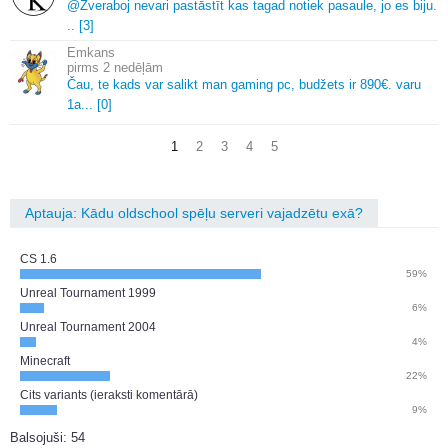
@Zveraboj nevari pastāstīt kas tagad notiek pasaule, jo es biju.
.
.
[3]
Emkans
2 nedēļām
Čau, te kads var salikt man gaming pc, budžets ir 890€.
varu
1a.
.
.
[0]
1
2
3
4
5
Aptauja: Kādu oldschool spēļu serveri vajadzētu exā?
CS 1.6
59%
Unreal Tournament 1999
6%
Unreal Tournament 2004
4%
Minecraft
22%
Cits variants (ieraksti komentārā)
9%
Balsojuši: 54