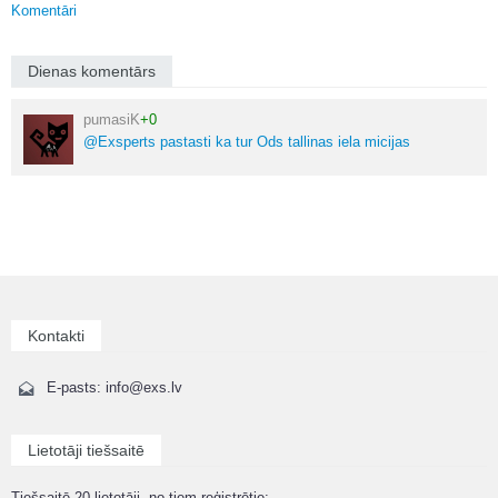
Komentāri
Dienas komentārs
pumasiK
+0
@Exsperts pastasti ka tur Ods tallinas iela micijas
Kontakti
E-pasts: info@exs.lv
Lietotāji tiešsaitē
Tiešsaitē 20 lietotāji, no tiem reģistrētie: