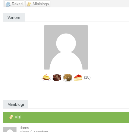
Raksti
Miniblogs
Venom
(10)
Miniblogi
Visi
dares