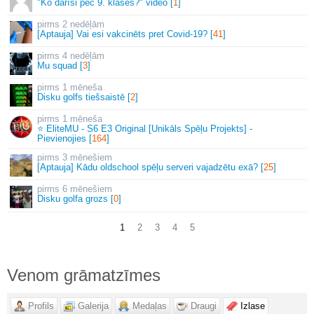
"Ko darīsi pēc 9. klases?" video [
1
]
2 nedēļām
[Aptauja] Vai esi vakcinēts pret Covid-19? [
41
]
4 nedēļām
Mu squad [
3
]
1 mēneša
Disku golfs tiešsaistē [
2
]
1 mēneša
⭐ EliteMU - S6 E3 Original [Unikāls Spēļu Projekts] -
Pievienojies [
164
]
3 mēnešiem
[Aptauja] Kādu oldschool spēļu serveri vajadzētu exā? [
25
]
6 mēnešiem
Disku golfa grozs [
0
]
1
2
3
4
5
Venom grāmatzīmes
Profils
Galerija
Medaļas
Draugi
Izlase