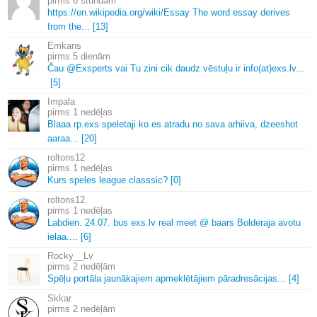
6 stundām
https://en.
wikipedia.
org/wiki/Essay The word essay derives
from the.
.
.
[13]
Emkans
5 dienām
Čau @Exsperts vai Tu zini cik daudz vēstuļu ir info(at)exs.
lv.
.
.
[5]
Impala
1 nedēļas
Blaaa rp.
exs speletaji ko es atradu no sava arhiiva, dzeeshot
aaraa.
.
.
[20]
roltons12
1 nedēļas
Kurs speles league classsic? [0]
roltons12
1 nedēļas
Labdien.
24.
07.
bus exs.
lv real meet @ baars Bolderaja avotu
ielaa.
.
.
.
[6]
Rocky__Lv
2 nedēļām
Spēļu portāla jaunākajiem apmeklētājiem pāradresācijas.
.
.
[4]
Skkar.
2 nedēļām