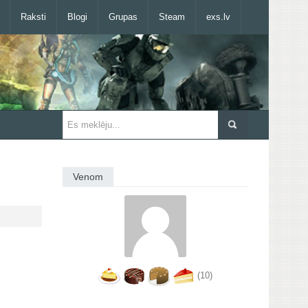
Raksti
Blogi
Grupas
Steam
exs.lv
Venom
(10)