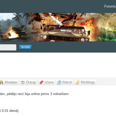
Forums
Medaļas
Draugi
Izlase
Raksti
Miniblogs
ām, pēdējo reizi bija online pirms 3 mēnešiem
i 0.01 dienā)