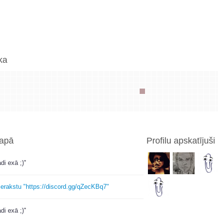
ka
lapā
Profilu apskatījuši
di exā ;)"
ierakstu "https://discord.gg/qZecKBq7"
di exā ;)"