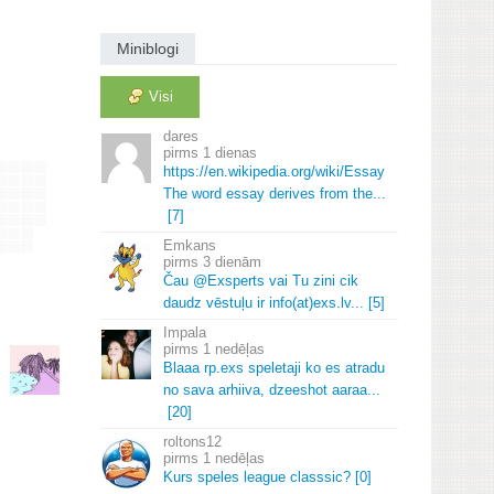
Miniblogi
Visi
dares
1 dienas
https://en.
wikipedia.
org/wiki/Essay
The word essay derives from the.
.
.
[7]
Emkans
3 dienām
Čau @Exsperts vai Tu zini cik
daudz vēstuļu ir info(at)exs.
lv.
.
.
[5]
Impala
1 nedēļas
Blaaa rp.
exs speletaji ko es atradu
no sava arhiiva, dzeeshot aaraa.
.
.
[20]
roltons12
1 nedēļas
Kurs speles league classsic? [0]