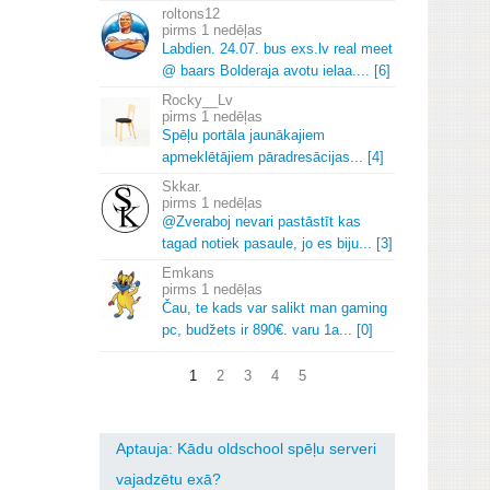
roltons12
1 nedēļas
Labdien.
24.
07.
bus exs.
lv real meet
@ baars Bolderaja avotu ielaa.
.
.
.
[6]
Rocky__Lv
1 nedēļas
Spēļu portāla jaunākajiem
apmeklētājiem pāradresācijas.
.
.
[4]
Skkar.
1 nedēļas
@Zveraboj nevari pastāstīt kas
tagad notiek pasaule, jo es biju.
.
.
[3]
Emkans
1 nedēļas
Čau, te kads var salikt man gaming
pc, budžets ir 890€.
varu 1a.
.
.
[0]
1
2
3
4
5
Aptauja: Kādu oldschool spēļu serveri
vajadzētu exā?