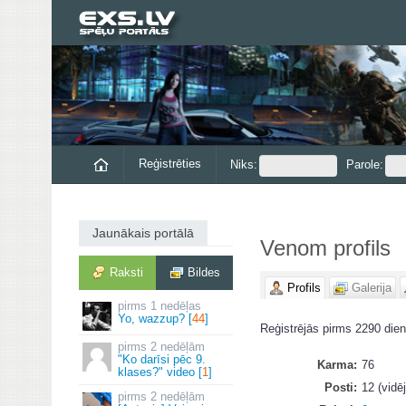
Reģistrēties
Niks:
Parole:
Jaunākais portālā
Venom profils
Raksti
Bildes
Profils
Galerija
1 nedēļas
Yo, wazzup? [
44
]
Reģistrējās pirms 2290 dien
2 nedēļām
"Ko darīsi pēc 9.
Karma
76
klases?" video [
1
]
Posti
12 (vidēj
2 nedēļām