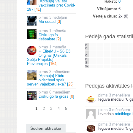
[Aptauja] Vai esi
Raksti
0
vakcinēts pret Covid-
Vērtējums
6
19? [
41
]
Vērtēja citus
2x (0)
3 nedēļām
Mu squad [
3
]
1 mēneša
Disku golfs
Pēdējā gada statisti
tiešsaistē [
2
]
P
1 mēneša
O
⭐ EliteMU - S6 E3
T
Original [Unikāls
C
Spēļu Projekts] -
P
S
Pievienojies [
164
]
Sv
3 mēnešiem
[Aptauja] Kādu
oldschool spēļu
serveri vajadzētu exā? [
25
]
Pēdējās aktivitātes 
6 mēnešiem
3 mēnešiem
Disku golfa grozs [
0
]
Ieguva medaļu "6 ga
1
2
3
4
5
3 mēnešiem
Izveidoja
minibloga 
3 mēnešiem
Šodien aktīvākie
Ieguva medaļu "5 ga