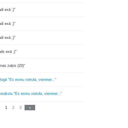
di exā ;)"
di exā ;)"
di exā ;)"
ds exā ;)"
mas zaķis (20)"
logā "Es esmu vietula, vienmer..."
ierakstu "Es esmu vietula, vienmer..."
1
2
3
»