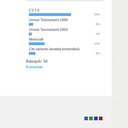
CS 1.6
59%
Unreal Tournament 1999
6%
Unreal Tournament 2004
4%
Minecraft
22%
Cits variants (ieraksti komentārā)
9%
Balsojuši: 54
Komentāri