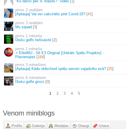
"Ko darīsi pēc 9. klases?" video [
1
]
2 nedēļām
[Aptauja] Vai esi vakcinēts pret Covid-19? [
41
]
3 nedēļām
Mu squad [
3
]
1 mēneša
Disku golfs tiešsaistē [
2
]
1 mēneša
⭐ EliteMU - S6 E3 Original [Unikāls Spēļu Projekts] -
Pievienojies [
164
]
3 mēnešiem
[Aptauja] Kādu oldschool spēļu serveri vajadzētu exā? [
25
]
6 mēnešiem
Disku golfa grozs [
0
]
1
2
3
4
5
Venom miniblogs
Profils
Galerija
Medaļas
Draugi
Izlase