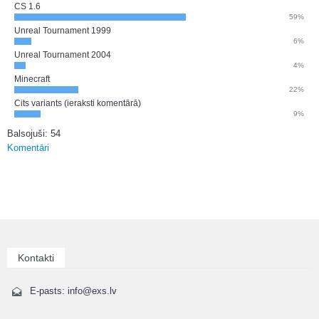
CS 1.6
59%
Unreal Tournament 1999
6%
Unreal Tournament 2004
4%
Minecraft
22%
Cits variants (ieraksti komentārā)
9%
Balsojuši: 54
Komentāri
Kontakti
E-pasts: info@exs.lv