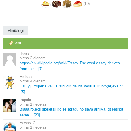
(10)
Miniblogi
Visi
dares
2 dienām
https://en.
wikipedia.
org/wiki/Essay The word essay derives
from the.
.
.
[7]
Emkans
4 dienām
Čau @Exsperts vai Tu zini cik daudz vēstuļu ir info(at)exs.
lv.
.
.
[5]
Impala
1 nedēļas
Blaaa rp.
exs speletaji ko es atradu no sava arhiiva, dzeeshot
aaraa.
.
.
[20]
roltons12
1 nedēļas