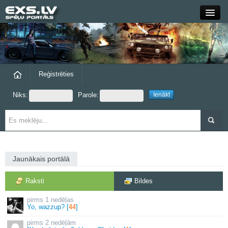
Close
Forums
Raksti
Reģistrēties
Niks:
Parole:
Blogi
Grupas
Steam
Jaunākais portālā
exs.lv
Raksti
Bildes
1 nedēļas
Yo, wazzup? [
44
]
2 nedēļām