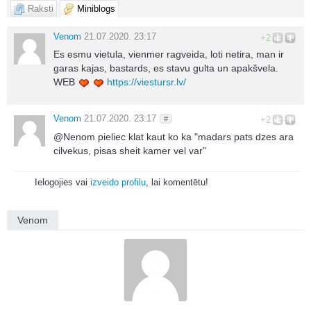
Raksti
Miniblogs
Venom
21.07.2020. 23:17
+2
Es esmu vietula, vienmer ragveida, loti netira, man ir
garas kajas, bastards, es stavu gulta un apakšvela.
WEB
https://viestursr.lv/
Venom
21.07.2020. 23:17
#
+2
@Nenom pieliec klat kaut ko ka "madars pats dzes ara
cilvekus, pisas sheit kamer vel var"
Ielogojies vai
izveido profilu
, lai komentētu!
Venom