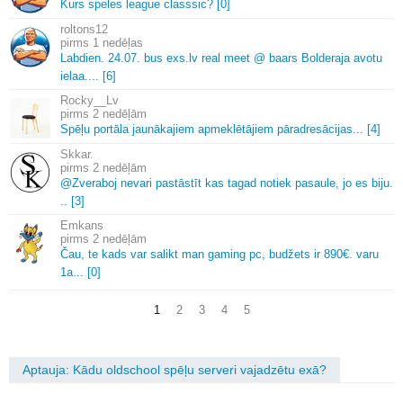
Kurs speles league classsic? [0]
roltons12
1 nedēļas
Labdien.
24.
07.
bus exs.
lv real meet @ baars Bolderaja avotu
ielaa.
.
.
.
[6]
Rocky__Lv
2 nedēļām
Spēļu portāla jaunākajiem apmeklētājiem pāradresācijas.
.
.
[4]
Skkar.
2 nedēļām
@Zveraboj nevari pastāstīt kas tagad notiek pasaule, jo es biju.
.
.
[3]
Emkans
2 nedēļām
Čau, te kads var salikt man gaming pc, budžets ir 890€.
varu
1a.
.
.
[0]
1
2
3
4
5
Aptauja: Kādu oldschool spēļu serveri vajadzētu exā?