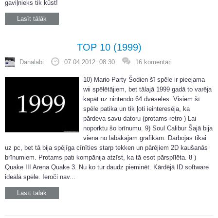
gaviļnieks tik kūst!
Lasīt tālāk
TOP 10 (1999)
Danalabi
07.04.2012. 08:30
16 komentāri
10) Mario Party Šodien šī spēle ir pieejama
wii spēlētājiem, bet tālajā 1999 gadā to varēja
kapāt uz nintendo 64 dvēseles. Visiem šī
spēle patika un tik ļoti ieinteresēja, ka
pārdeva savu datoru (protams retro ) Lai
noporktu šo brīnumu. 9) Soul Calibur Šajā bija
viena no labākajām grafikām. Darbojās tikai
uz pc, bet tā bija spējīga cīnīties starp tekken un pārējiem 2D kaušanās
brīnumiem. Protams pati kompānija atzīst, ka tā esot pārspīlēta. 8 )
Quake III Arena Quake 3. Nu ko tur daudz pieminēt. Kārdējā ID software
ideālā spēle. Ieroči nav...
Lasīt tālāk