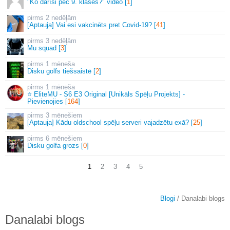
"Ko darīsi pēc 9. klases?" video [
1
]
2 nedēļām
[Aptauja] Vai esi vakcinēts pret Covid-19? [
41
]
3 nedēļām
Mu squad [
3
]
1 mēneša
Disku golfs tiešsaistē [
2
]
1 mēneša
⭐ EliteMU - S6 E3 Original [Unikāls Spēļu Projekts] -
Pievienojies [
164
]
3 mēnešiem
[Aptauja] Kādu oldschool spēļu serveri vajadzētu exā? [
25
]
6 mēnešiem
Disku golfa grozs [
0
]
1
2
3
4
5
Blogi
/ Danalabi blogs
Danalabi blogs