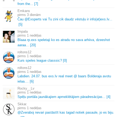
from the.
.
.
[7]
Emkans
3 dienām
Čau @Exsperts vai Tu zini cik daudz vēstuļu ir info(at)exs.
lv.
.
.
[5]
Impala
1 nedēļas
Blaaa rp.
exs speletaji ko es atradu no sava arhiiva, dzeeshot
aaraa.
.
.
[20]
roltons12
1 nedēļas
Kurs speles league classsic? [0]
roltons12
1 nedēļas
Labdien.
24.
07.
bus exs.
lv real meet @ baars Bolderaja avotu
ielaa.
.
.
.
[6]
Rocky__Lv
1 nedēļas
Spēļu portāla jaunākajiem apmeklētājiem pāradresācijas.
.
.
[4]
Skkar.
1 nedēļas
@Zveraboj nevari pastāstīt kas tagad notiek pasaule, jo es biju.