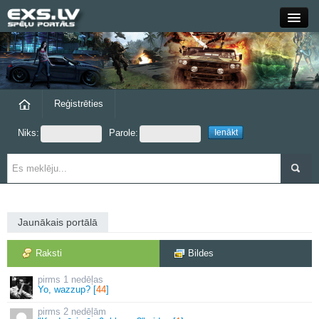
Close
Forums
Raksti
Reģistrēties
Niks:
Parole:
Blogi
Grupas
Steam
Jaunākais portālā
exs.lv
Raksti
Bildes
1 nedēļas
Yo, wazzup? [
44
]
2 nedēļām