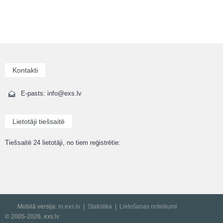
Kontakti
E-pasts: info@exs.lv
Lietotāji tiešsaitē
Tiešsaitē 24 lietotāji, no tiem reģistrētie:
Mobilā versija:
m.exs.lv
Statistika
Lietošanas noteikumi
© 2005-2026, exs.lv