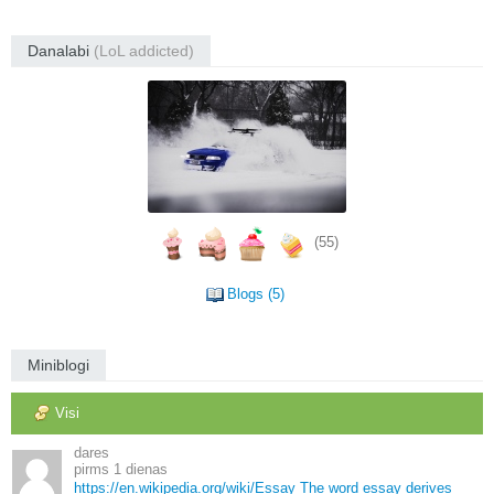
Danalabi
(LoL addicted)
(55)
Blogs (5)
Miniblogi
Visi
dares
1 dienas
https://en.
wikipedia.
org/wiki/Essay The word essay derives