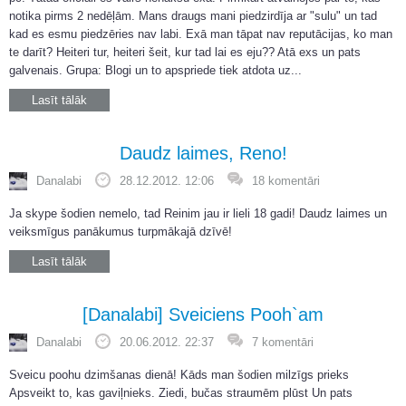
notika pirms 2 nedēļām. Mans draugs mani piedzirdīja ar "sulu" un tad
kad es esmu piedzēries nav labi. Exā man tāpat nav reputācijas, ko man
te darīt? Heiteri tur, heiteri šeit, kur tad lai es eju?? Atā exs un pats
galvenais. Grupa: Blogi un to apspriede tiek atdota uz...
Lasīt tālāk
Daudz laimes, Reno!
Danalabi
28.12.2012. 12:06
18 komentāri
Ja skype šodien nemelo, tad Reinim jau ir lieli 18 gadi! Daudz laimes un
veiksmīgus panākumus turpmākajā dzīvē!
Lasīt tālāk
[Danalabi] Sveiciens Pooh`am
Danalabi
20.06.2012. 22:37
7 komentāri
Sveicu poohu dzimšanas dienā! Kāds man šodien milzīgs prieks
Apsveikt to, kas gaviļnieks. Ziedi, bučas straumēm plūst Un pats