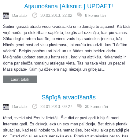
Atjaunošana [Alksniic.] UPDAET!
Danalabi
30.03.2013. 22:02
8 komentāri
Šodien garažā atradu vecu kvadraciklu un izdomāju to atjaunot. Kā tāds
viņš nerūc, jo elektrība ir saplēsta, beigās arī uzzināju, kas pie vainas.
Sāka degt startera kastīte, jo viens vads bija sadedzis (nezinu, kā).
Nācās ņemt nost arī visu plastmasu, lai varētu ieraudzīt, kas "Lācītim
vēderā". Beigās paņēmu arī bildi un uz šādas nots beidzu darbu.
Meiģināšu updatot statusu katru reizi, kad viņu aiztikšu. Nākamreiz ir
doma par slēdža nomaiņu atslēgas vietā. Tas nu takā viss un peace!
Mazs update- Kaimiņu džekiem nagi niezēja un gribējās...
Lasīt tālāk
Sāpīgā atvadīšanās
Danalabi
23.01.2013. 09:27
30 komentāri
tātad, sveiki visi Exs.lv lietotāji. Šie divi ar pusi gadi ir bijuši mani
interneta gadi. Es dzīvoju exā un exs man palīdzēja. Bet dzīvē pienāk
situācijas, kad reāli nožēlo to, ka nemācījies, bet visu laiku pavadīji pie
pc. Tātad oficiāli es vairs nenākšu exā. Pirmkārt atvainojos par to, kas