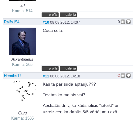
xd
Karma: 514
profils
galerija
Ralfs154
0
#10
08.08.2012. 14:07
Coca cola.
Atkarībnieks
Karma: 365
profils
galerija
HenrihsT!
-2
#11
08.08.2012. 14:18
Kas tā par sūda aptauju???
Tev tas ko mainīs vai?
Apskatās dr.lv, ka kāds ielicis "ieteikt" un
uzreiz cer, ka dabūs 5/5 vērtējumu exā...
Guru
Karma: 1585