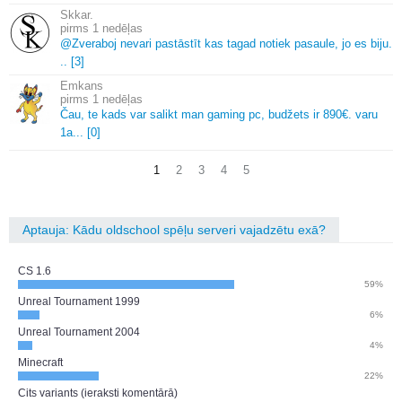
Skkar.
1 nedēļas
@Zveraboj nevari pastāstīt kas tagad notiek pasaule, jo es biju.
.
.
[3]
Emkans
1 nedēļas
Čau, te kads var salikt man gaming pc, budžets ir 890€.
varu
1a.
.
.
[0]
1
2
3
4
5
Aptauja: Kādu oldschool spēļu serveri vajadzētu exā?
CS 1.6
59%
Unreal Tournament 1999
6%
Unreal Tournament 2004
4%
Minecraft
22%
Cits variants (ieraksti komentārā)