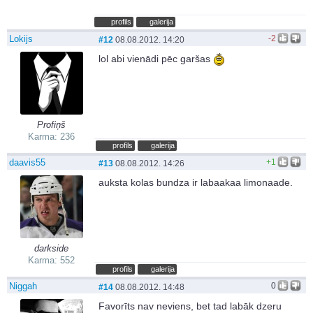
profils
galerija
Lokijs
-2
#12
08.08.2012. 14:20
lol abi vienādi pēc garšas
Profiņš
Karma: 236
profils
galerija
daavis55
+1
#13
08.08.2012. 14:26
auksta kolas bundza ir labaakaa limonaade.
darkside
Karma: 552
profils
galerija
Niggah
0
#14
08.08.2012. 14:48
Favorīts nav neviens, bet tad labāk dzeru