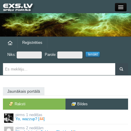
Close
Forums
Raksti
Reģistrēties
Niks:
Parole:
Blogi
Grupas
Steam
Jaunākais portālā
exs.lv
Raksti
Bildes
1 nedēļas
Yo, wazzup? [
44
]
2 nedēļām