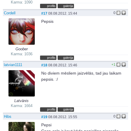
Karma: 1090
profils
galerija
Cordell
0
#17
08.08.2012. 15:44
Pepsis
Goober
Karma: 1036
profils
galerija
latvian1111
+1
#18
08.08.2012. 15:46
No diviem mēsliem jaizvēlās, tad jau laikam
pepsis. :/
Latvānis
Karma: 1664
profils
galerija
Hibs
0
#19
08.08.2012. 15:55
Pepsi
Coca-cola ir kaut kāda penicilīna piegarša,