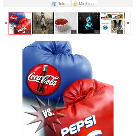
Raksti
Miniblogs
«
»
33
9
6
4
5