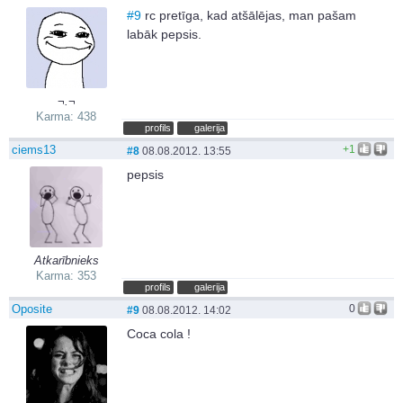
#9
rc pretīga, kad atšālējas, man pašam
labāk pepsis.
¬.¬
Karma: 438
profils
galerija
ciems13
+1
#8
08.08.2012. 13:55
pepsis
Atkarībnieks
Karma: 353
profils
galerija
Oposite
0
#9
08.08.2012. 14:02
Coca cola !