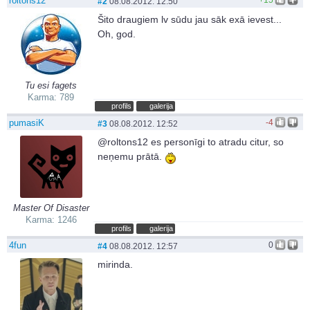
roltons12
#2
08.08.2012. 12:50
Šito draugiem lv sūdu jau sāk exā ievest...
Oh, god.
Tu esi fagets
Karma: 789
profils
galerija
pumasiK
-4
#3
08.08.2012. 12:52
@roltons12 es personīgi to atradu citur, so
neņemu prātā.
Master Of Disaster
Karma: 1246
profils
galerija
4fun
0
#4
08.08.2012. 12:57
mirinda.