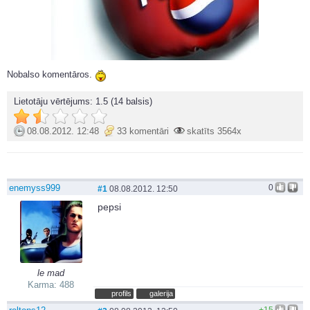
Nobalso komentāros.
Lietotāju vērtējums:
1.5
(14 balsis)
08.08.2012. 12:48
33 komentāri
skatīts 3564x
enemyss999
0
#1
08.08.2012. 12:50
pepsi
le mad
Karma: 488
profils
galerija
+15