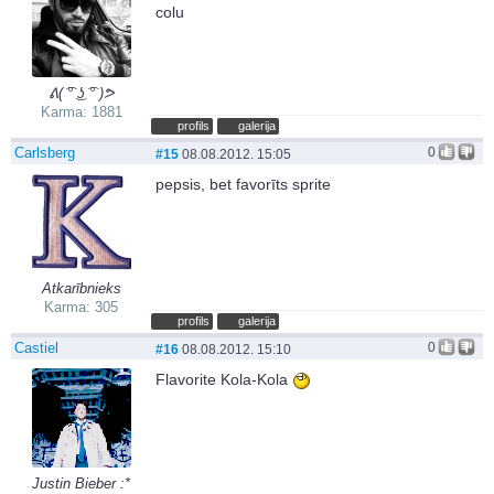
colu
ᕕ( ͡° ͜ʖ ͡° )ᕗ
Karma: 1881
profils
galerija
Carlsberg
0
#15
08.08.2012. 15:05
pepsis, bet favorīts sprite
Atkarībnieks
Karma: 305
profils
galerija
Castiel
0
#16
08.08.2012. 15:10
Flavorite Kola-Kola
Justin Bieber :*