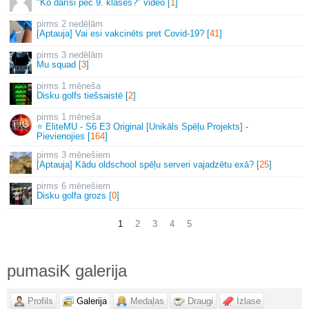
"Ko darīsi pēc 9. klases?" video [
1
]
2 nedēļām
[Aptauja] Vai esi vakcinēts pret Covid-19? [
41
]
3 nedēļām
Mu squad [
3
]
1 mēneša
Disku golfs tiešsaistē [
2
]
1 mēneša
⭐ EliteMU - S6 E3 Original [Unikāls Spēļu Projekts] -
Pievienojies [
164
]
3 mēnešiem
[Aptauja] Kādu oldschool spēļu serveri vajadzētu exā? [
25
]
6 mēnešiem
Disku golfa grozs [
0
]
1
2
3
4
5
pumasiK galerija
Profils
Galerija
Medaļas
Draugi
Izlase