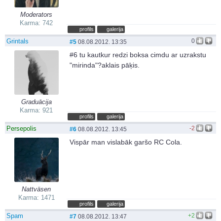
Moderators
Karma: 742
profils
galerija
Grintals
0
#5
08.08.2012. 13:35
#6 tu kautkur redzi boksa cimdu ar uzrakstu
"mirinda"?aklais pāķis.
Graduācija
Karma: 921
profils
galerija
Persepolis
-2
#6
08.08.2012. 13:45
Vispār man vislabāk garšo RC Cola.
Nattväsen
Karma: 1471
profils
galerija
Spam
+2
#7
08.08.2012. 13:47