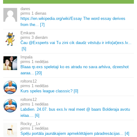
dares
1 dienas
https://en.
wikipedia.
org/wiki/Essay The word essay derives
from the.
.
.
[7]
Emkans
3 dienām
Čau @Exsperts vai Tu zini cik daudz vēstuļu ir info(at)exs.
lv.
.
.
[5]
Impala
1 nedēļas
Blaaa rp.
exs speletaji ko es atradu no sava arhiiva, dzeeshot
aaraa.
.
.
[20]
roltons12
1 nedēļas
Kurs speles league classsic? [0]
roltons12
1 nedēļas
Labdien.
24.
07.
bus exs.
lv real meet @ baars Bolderaja avotu
ielaa.
.
.
.
[6]
Rocky__Lv
1 nedēļas
Spēļu portāla jaunākajiem apmeklētājiem pāradresācijas.
.
.
[4]