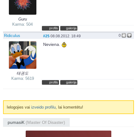
Guru
Karma: 504
profils
galerija
Ridiculus
0
#25
08.08.2012. 18:49
Neviena.
태권도
Karma: 5619
profils
galerija
Ielogojies vai
izveido profilu
, lai komentētu!
pumasiK
(Master Of Disaster)