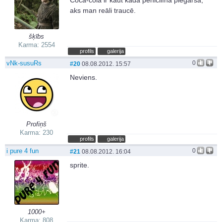
aks man reāli traucē.
šķībs
Karma: 2554
profils
galerija
vNk-susuRs
0
#20
08.08.2012. 15:57
Neviens.
Profiņš
Karma: 230
profils
galerija
i pure 4 fun
0
#21
08.08.2012. 16:04
sprite.
1000+
Karma: 808