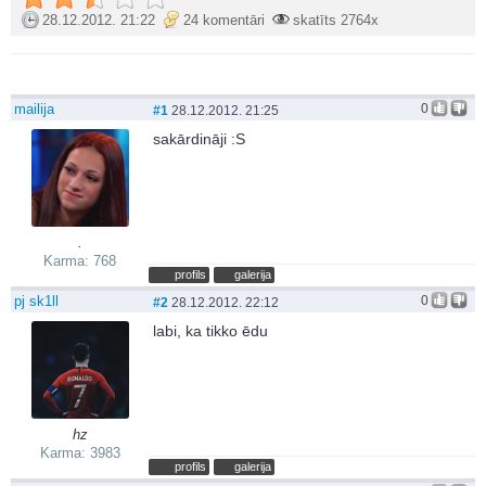
28.12.2012. 21:22
24 komentāri
skatīts 2764x
mailija
0
#1
28.12.2012. 21:25
sakārdināji :S
.
Karma: 768
profils
galerija
pj sk1ll
0
#2
28.12.2012. 22:12
labi, ka tikko ēdu
hz
Karma: 3983
profils
galerija