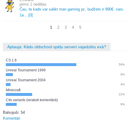
1 nedēļas
Čau, te kads var salikt man gaming pc, budžets ir 890€.
varu
1a.
.
.
[0]
1
2
3
4
5
Aptauja: Kādu oldschool spēļu serveri vajadzētu exā?
CS 1.6
59%
Unreal Tournament 1999
6%
Unreal Tournament 2004
4%
Minecraft
22%
Cits variants (ieraksti komentārā)
9%
Balsojuši: 54
Komentāri