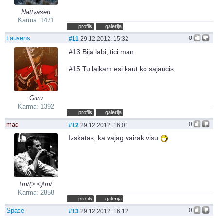
Nattväsen
Karma: 1471
profils
galerija
Lauvēns
0
#11
29.12.2012. 15:32
#13 Bija labi, tici man.
#15 Tu laikam esi kaut ko sajaucis.
Guru
Karma: 1392
profils
galerija
mad
0
#12
29.12.2012. 16:01
Izskatās, ka vajag vairāk visu
\m/(>.<)\m/
Karma: 2858
profils
galerija
Space
0
#13
29.12.2012. 16:12