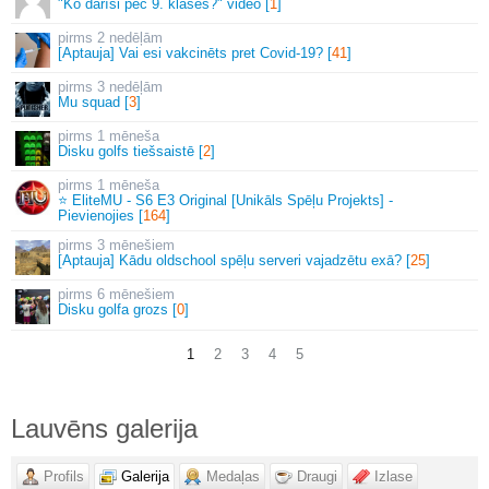
"Ko darīsi pēc 9. klases?" video [
1
]
2 nedēļām
[Aptauja] Vai esi vakcinēts pret Covid-19? [
41
]
3 nedēļām
Mu squad [
3
]
1 mēneša
Disku golfs tiešsaistē [
2
]
1 mēneša
⭐ EliteMU - S6 E3 Original [Unikāls Spēļu Projekts] -
Pievienojies [
164
]
3 mēnešiem
[Aptauja] Kādu oldschool spēļu serveri vajadzētu exā? [
25
]
6 mēnešiem
Disku golfa grozs [
0
]
1
2
3
4
5
Lauvēns galerija
Profils
Galerija
Medaļas
Draugi
Izlase