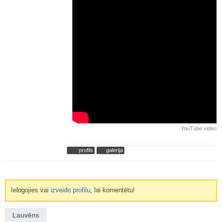
YouTube video
profils
galerija
Ielogojies vai
izveido profilu
, lai komentētu!
Lauvēns