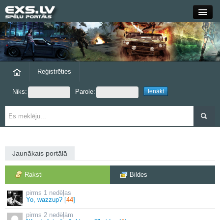
Close
Forums
Raksti
Reģistrēties
Niks:
Parole:
Blogi
Grupas
Steam
Jaunākais portālā
exs.lv
Raksti
Bildes
1 nedēļas
Yo, wazzup? [
44
]
2 nedēļām