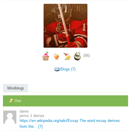
(56)
Blogs (7)
Miniblogi
Visi
dares
1 dienas
https://en.
wikipedia.
org/wiki/Essay The word essay derives
from the.
.
.
[7]