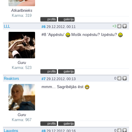
Atkarībnieks
Karma: 319
profils
galerija
LLL
+3
#6
29.12.2012. 00:11
#8 'Appēstu'
Mošk nopēstu? Izpēstu?
Guru
Karma: 523
profils
galerija
Reaktors
0
#7
29.12.2012. 00:13
mmm... Sagribējās ēst
Guru
Karma: 967
profils
galerija
Lauvēns
0
#8
29.12.2012. 00:16