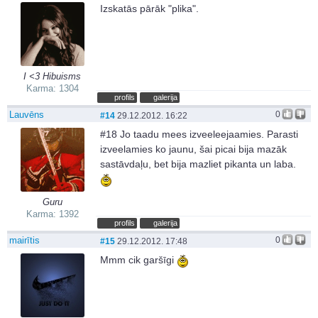
Izskatās pārāk "plika".
I <3 Hibuisms
Karma: 1304
profils
galerija
Lauvēns
0
#14
29.12.2012. 16:22
#18 Jo taadu mees izveeleejaamies. Parasti
izveelamies ko jaunu, šai picai bija mazāk
sastāvdaļu, bet bija mazliet pikanta un laba.
Guru
Karma: 1392
profils
galerija
mairītis
0
#15
29.12.2012. 17:48
Mmm cik garšīgi