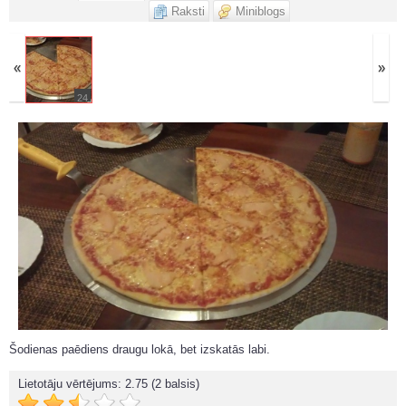
Raksti
Miniblogs
«
»
24
Šodienas paēdiens draugu lokā, bet izskatās labi.
Lietotāju vērtējums:
2.75
(2 balsis)