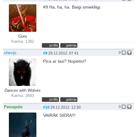
#9 Ha, ha, ha. Baigi smiekliigi.
Guru
Karma: 1392
profils
galerija
shevijs
0
#9
29.12.2012. 07:41
Pica ar lasi? Nopietni?
Dances with Wolves
Karma: 2693
profils
galerija
Persepolis
0
#10
29.12.2012. 12:30
VAIRĀK SIERA!!!