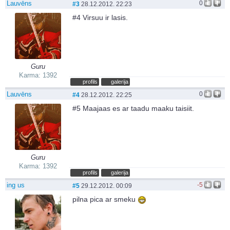
Lauvēns
0
#3
28.12.2012. 22:23
#4 Virsuu ir lasis.
Guru
Karma: 1392
profils
galerija
Lauvēns
0
#4
28.12.2012. 22:25
#5 Maajaas es ar taadu maaku taisiit.
Guru
Karma: 1392
profils
galerija
ing us
-5
#5
29.12.2012. 00:09
pilna pica ar smeku