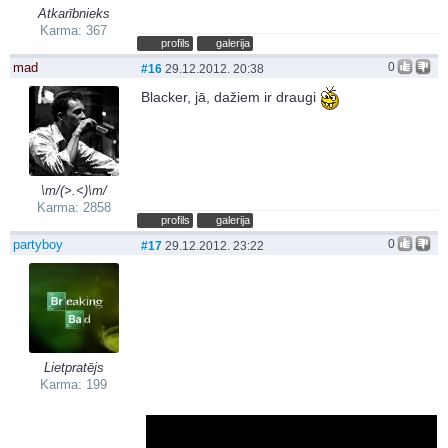
Atkarībnieks
Karma: 367
profils
galerija
mad
0
#16
29.12.2012. 20:38
Blacker, jā, dažiem ir draugi
\m/(>.<)\m/
Karma: 2858
profils
galerija
partyboy
0
#17
29.12.2012. 23:22
Lietpratējs
Karma: 199