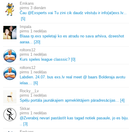
Emkans
3 dienām
Čau @Exsperts vai Tu zini cik daudz vēstuļu ir info(at)exs.
lv.
.
.
[5]
Impala
1 nedēļas
Blaaa rp.
exs speletaji ko es atradu no sava arhiiva, dzeeshot
aaraa.
.
.
[20]
roltons12
1 nedēļas
Kurs speles league classsic? [0]
roltons12
1 nedēļas
Labdien.
24.
07.
bus exs.
lv real meet @ baars Bolderaja avotu
ielaa.
.
.
.
[6]
Rocky__Lv
1 nedēļas
Spēļu portāla jaunākajiem apmeklētājiem pāradresācijas.
.
.
[4]
Skkar.
1 nedēļas
@Zveraboj nevari pastāstīt kas tagad notiek pasaule, jo es biju.
.
.
[3]
Emkans