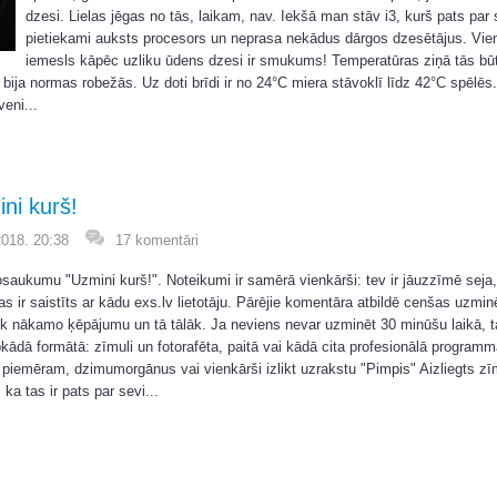
dzesi. Lielas jēgas no tās, laikam, nav. Iekšā man stāv i3, kurš pats par s
pietiekami auksts procesors un neprasa nekādus dārgos dzesētājus. Vie
iemesls kāpēc uzliku ūdens dzesi ir smukums! Temperatūras ziņā tās būt
im bija normas robežās. Uz doti brīdi ir no 24°C miera stāvoklī līdz 42°C spēlēs
veni...
ni kurš!
2018. 20:38
17 komentāri
saukumu "Uzmini kurš!". Noteikumi ir samērā vienkārši: tev ir jāuzzīmē seja, 
kas ir saistīts ar kādu exs.lv lietotāju. Pārējie komentāra atbildē cenšas uzmin
iek nākamo ķēpājumu un tā tālāk. Ja neviens nevar uzminēt 30 minūšu laikā, t
kādā formātā: zīmuli un fotorafēta, paitā vai kādā cita profesionālā programm
 piemēram, dzimumorgānus vai vienkārši izlikt uzrakstu "Pimpis" Aizliegts zī
a tas ir pats par sevi...