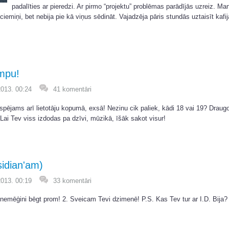
padalīties ar pieredzi. Ar pirmo “projektu” problēmas parādījās uzreiz. Man 
iemiņi, bet nebija pie kā viņus sēdināt. Vajadzēja pāris stundās uztaisīt kafij
mpu!
2013. 00:24
41 komentāri
spējams arī lietotāju kopumā, exsā! Nezinu cik paliek, kādi 18 vai 19? Draug
 Lai Tev viss izdodas pa dzīvi, mūzikā, īšāk sakot visur!
idian'am)
2013. 00:19
33 komentāri
t nemēģini bēgt prom! 2. Sveicam Tevi dzimenē! P.S. Kas Tev tur ar I.D. Bija?