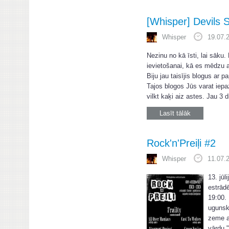
[Whisper] Devils
Whisper
19.07.
Nezinu no kā īsti, lai sāku
ievietošanai, kā es mēdzu 
Biju jau taisījis blogus ar p
Tajos blogos Jūs varat iepa
vilkt kaķi aiz astes. Jau 3 d
Lasīt tālāk
Rock'n'Preiļi #2
Whisper
11.07.
13. jūl
estrād
19:00. 
ugunsku
zeme ar
vārdu 