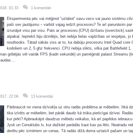
2018. 01:33
1 komentāri
Eksperimenta pēc vai mēģinot “uzlabot” savu veco vai jauno sistēmu cil
paši sev jautājumu – varbūt vajag iedzīt procesoru? Te arī parunāsim par 
izrunājot visu par visu. Pats ar procesoru (CPU) dzīšanu (overclock) sas
atpakaļ. Iepriekš biju dzirdējis, bet nebija lielas vajdzības un iespējas, jo 
noutbooks. Tātad sākās viss ar to, ka dabūju procesoru Intel Quad core 
kodoliem un 2, 5 ghz frekvenci. CPU nebija slikts, vilka pat Battlefield 1,
an gribējās vēl vairāk FPS (kadri sekundē) un pamēģināt palaist Streamu (tie
audas....
2017. 22:06
13 komentāri
Pārbraucot no viena dzīvokļa uz otru radās problēma ar mēbelēm. Itkā dz
tika izīrēts ar mēbelēm, bet pārāk daudz kā trūka pieticīgai dzīvei. Radā
kur pirkt? Apbraukājot daudzus mēbeļu veikalus, kā arī papildus iebrauc
Jysk un Cenuklubs.lv, kur dažkārt parādās kaut kas pa lēto. Neatradu n
derētu pēc izmēriem un cenas. Tā radās dižā doma uztaisīt pašam un ta