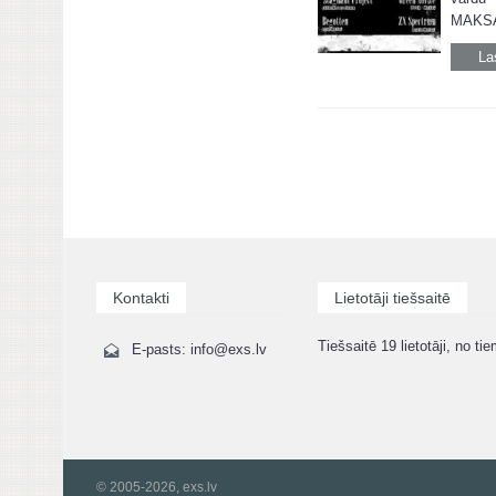
MAKSAS
La
Kontakti
Lietotāji tiešsaitē
Tiešsaitē 19 lietotāji, no tie
E-pasts: info@exs.lv
© 2005-2026, exs.lv