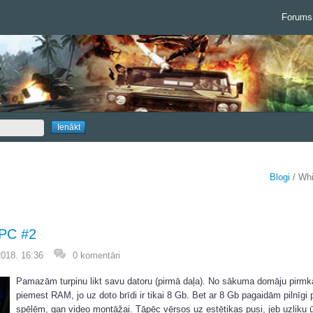
Forums
Blogi
/ Whi
 PC #2
2018. 16:36
0 komentāri
Pamazām turpinu likt savu datoru (pirmā daļa). No sākuma domāju pirmk
piemest RAM, jo uz doto brīdi ir tikai 8 Gb. Bet ar 8 Gb pagaidām pilnīgi 
spēlēm, gan video montāžai. Tāpēc vērsos uz estētikas pusi, jeb uzliku