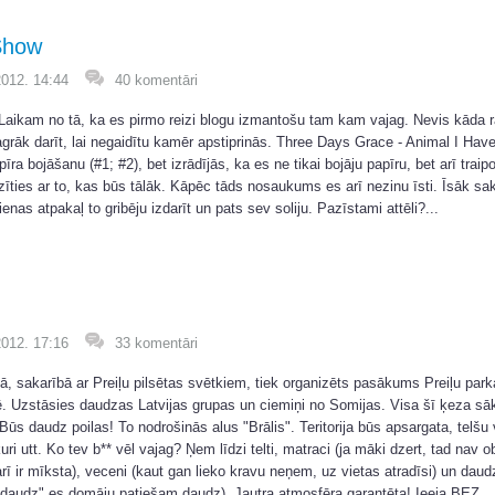
 Show
2012. 14:44
40 komentāri
. Laikam no tā, ka es pirmo reizi blogu izmantošu tam kam vajag. Nevis kāda 
agrāk darīt, lai negaidītu kamēr apstiprinās. Three Days Grace - Animal I Ha
apīra bojāšanu (#1; #2), bet izrādījās, ka es ne tikai bojāju papīru, bet arī traipo
zīties ar to, kas būs tālāk. Kāpēc tāds nosaukums es arī nezinu īsti. Īsāk sak
ienas atpakaļ to gribēju izdarīt un pats sev soliju. Pazīstami attēli?...
2012. 17:16
33 komentāri
ijā, sakarībā ar Preiļu pilsētas svētkiem, tiek organizēts pasākums Preiļu par
ē. Uzstāsies daudzas Latvijas grupas un ciemiņi no Somijas. Visa šī ķeza sāk
Būs daudz poilas! To nodrošinās alus "Brālis". Teritorija būs apsargata, telšu 
ri utt. Ko tev b** vēl vajag? Ņem līdzi telti, matraci (ja māki dzert, tad nav ob
ī ir mīksta), veceni (kaut gan lieko kravu neņem, uz vietas atradīsi) un daudz
"daudz" es domāju patiešam daudz). Jautra atmosfēra garantēta! Ieeja BEZ