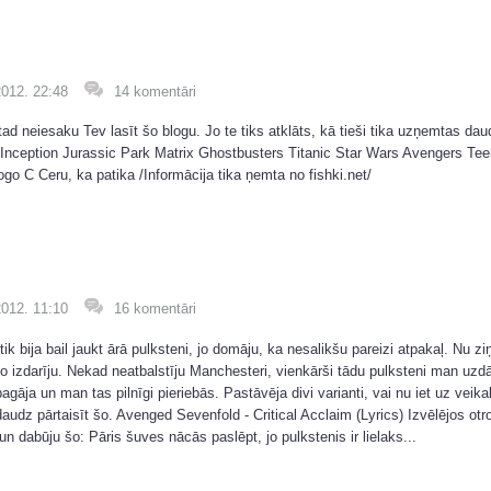
2012. 22:48
14 komentāri
 tad neiesaku Tev lasīt šo blogu. Jo te tiks atklāts, kā tieši tika uzņemtas da
 Inception Jurassic Park Matrix Ghostbusters Titanic Star Wars Avengers Te
o C Ceru, ka patika /Informācija tika ņemta no fishki.net/
2012. 11:10
16 komentāri
k bija bail jaukt ārā pulksteni, jo domāju, ka nesalikšu pareizi atpakaļ. Nu zi
o izdarīju. Nekad neatbalstīju Manchesteri, vienkārši tādu pulksteni man uzd
agāja un man tas pilnīgi pieriebās. Pastāvēja divi varianti, vai nu iet uz veika
daudz pārtaisīt šo. Avenged Sevenfold - Critical Acclaim (Lyrics) Izvēlējos otr
 un dabūju šo: Pāris šuves nācās paslēpt, jo pulkstenis ir lielaks...