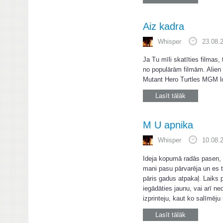
Aiz kadra
Whisper
23.08.
Ja Tu mīli skatīties filmas,
no populārām filmām. Alien
Mutant Hero Turtles MGM log
Lasīt tālāk
M U apnika
Whisper
10.08.
Ideja kopumā radās pasen, ti
mani pasu pārvarēja un es t
pāris gadus atpakaļ. Laiks p
iegādāties jaunu, vai arī ne
izprinteju, kaut ko salīmēju
Lasīt tālāk