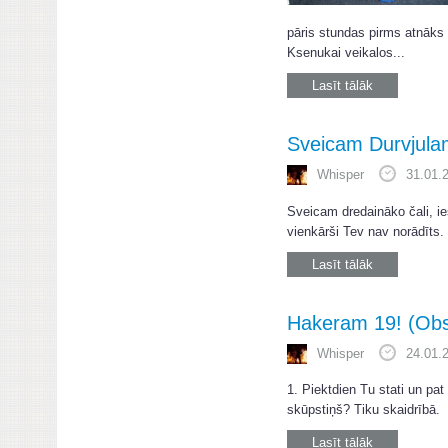
pāris stundas pirms atnāks c
Ksenukai veikalos...
Lasīt tālāk
Sveicam Durvjula
Whisper
31.01.
Sveicam dredaināko čali, ie
vienkārši Tev nav norādīts.
Lasīt tālāk
Hakeram 19! (Obs
Whisper
24.01.
1. Piektdien Tu stati un pa
skūpstiņš? Tiku skaidrībā.
Lasīt tālāk