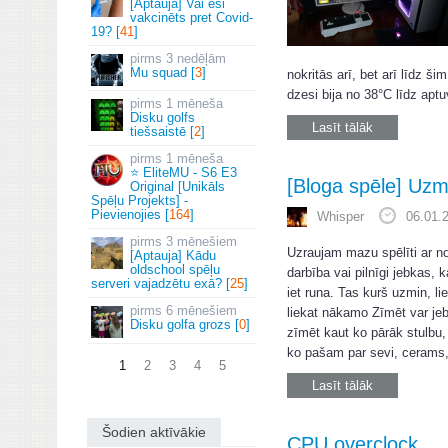
[Aptauja] Vai esi
vakcinēts pret Covid-
19? [
41
]
3 nedēļām
Mu squad [
3
]
nokritās arī, bet arī līdz š
dzesi bija no 38°C līdz aptu
1 mēneša
Disku golfs
Lasīt tālāk
tiešsaistē [
2
]
1 mēneša
⭐ EliteMU - S6 E3
[Bloga spēle] Uzmi
Original [Unikāls
Spēļu Projekts] -
Pievienojies [
164
]
Whisper
06.01.
3 mēnešiem
Uzraujam mazu spēlīti ar no
[Aptauja] Kādu
oldschool spēļu
darbība vai pilnīgi jebkas, 
serveri vajadzētu exā? [
25
]
iet runa. Tas kurš uzmin, l
6 mēnešiem
liekat nākamo Zīmēt var jeb
Disku golfa grozs [
0
]
zīmēt kaut ko pārāk stulbu,
ko pašam par sevi, cerams, k
1
2
3
4
5
Lasīt tālāk
Šodien aktīvākie
CPU overclock