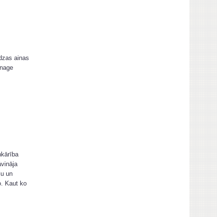
udzas ainas
enage
ņkārība
āvināja
lu un
o. Kaut ko