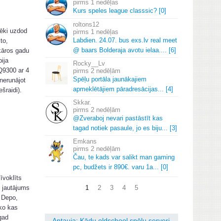
1 nedēļas
Kurs speles league classsic? [0]
roltons12
vēki uzdod
1 nedēļas
Labdien.
24.
07.
bus exs.
lv real meet
to,
@ baars Bolderaja avotu ielaa.
.
.
.
[6]
kāros gadu
bija
Rocky__Lv
Q9300 ar 4
2 nedēļām
Spēļu portāla jaunākajiem
 nerunājot
apmeklētājiem pāradresācijas.
.
.
[4]
šraidi).
Skkar.
2 nedēļām
@Zveraboj nevari pastāstīt kas
tagad notiek pasaule, jo es biju.
.
.
[3]
Emkans
2 nedēļām
Čau, te kads var salikt man gaming
pc, budžets ir 890€.
varu 1a.
.
.
[0]
īvoklīts
1
2
3
4
5
s jautājums
u Depo,
eko kas
gad
Aptauja: Kādu oldschool spēļu serveri