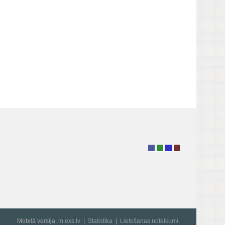
Mobilā versija:
m.exs.lv
Statistika
Lietošanas noteikumi