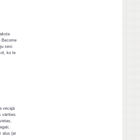
raksta
ve Become
ju sevi.
ot, ko te
ka vecajā
 vārīties
vietas,
igati,
 alus (ar