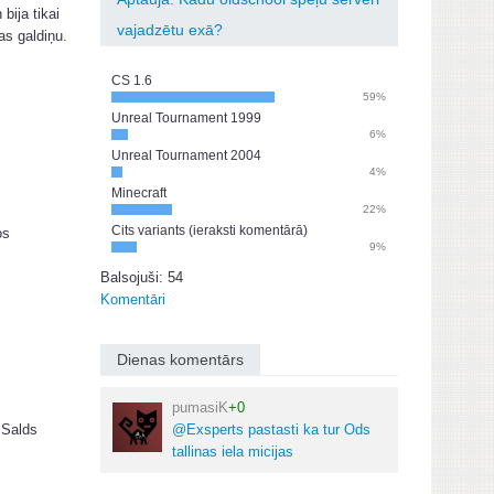
bija tikai
vajadzētu exā?
as galdiņu.
CS 1.6
59%
Unreal Tournament 1999
6%
Unreal Tournament 2004
4%
Minecraft
22%
Cits variants (ieraksti komentārā)
os
9%
Balsojuši: 54
Komentāri
Dienas komentārs
pumasiK
+0
@Exsperts pastasti ka tur Ods
 Salds
tallinas iela micijas