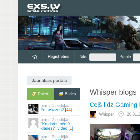
Reģistrēties
Niks:
Parole:
Jaunākais portālā
Whisper blogs
Raksti
Bildes
Ceļš līdz Gaming
1 nedēļas
Yo, wazzup? [
44
]
Whisper
20.01.
2 nedēļām
"Ko darīsi pēc 9.
klases?" video [
1
]
2 nedēļām