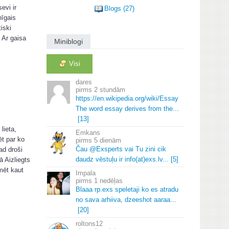
evi ir
Blogs (27)
nīgais
iski
. Ar gaisa
Miniblogi
Visi
dares
2 stundām
https://en.
wikipedia.
org/wiki/Essay
The word essay derives from the.
.
.
[13]
lieta,
Emkans
ēt par ko
5 dienām
Čau @Exsperts vai Tu zini cik
ad droši
daudz vēstuļu ir info(at)exs.
lv.
.
.
[5]
ā Aizliegts
mēt kaut
Impala
1 nedēļas
Blaaa rp.
exs speletaji ko es atradu
no sava arhiiva, dzeeshot aaraa.
.
.
[20]
roltons12