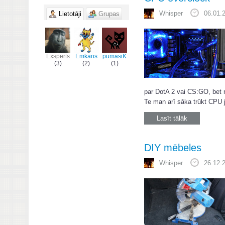
Whisper
06.01.
Lietotāji
Grupas
Exsperts
Emkans
pumasiK
(3)
(2)
(1)
par DotA 2 vai CS:GO, bet m
Te man arī sāka trūkt CPU j
Lasīt tālāk
DIY mēbeles
Whisper
26.12.