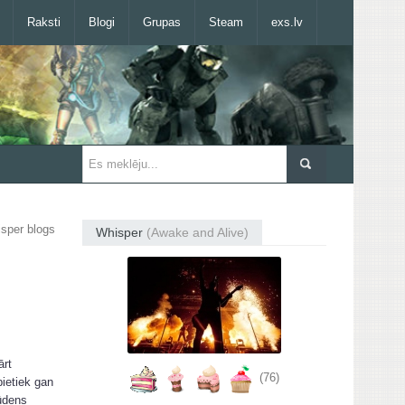
Raksti
Blogi
Grupas
Steam
exs.lv
sper blogs
Whisper
(Awake and Alive)
ārt
(76)
pietiek gan
 ūdens