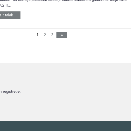
!!!...
sīt tālāk
1
2
3
»
m reģistrētie: