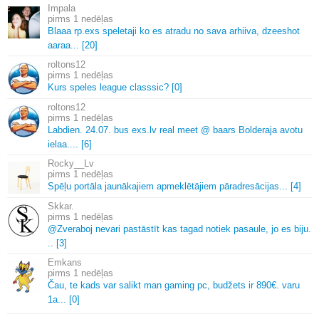
Impala
1 nedēļas
Blaaa rp.
exs speletaji ko es atradu no sava arhiiva, dzeeshot
aaraa.
.
.
[20]
roltons12
1 nedēļas
Kurs speles league classsic? [0]
roltons12
1 nedēļas
Labdien.
24.
07.
bus exs.
lv real meet @ baars Bolderaja avotu
ielaa.
.
.
.
[6]
Rocky__Lv
1 nedēļas
Spēļu portāla jaunākajiem apmeklētājiem pāradresācijas.
.
.
[4]
Skkar.
1 nedēļas
@Zveraboj nevari pastāstīt kas tagad notiek pasaule, jo es biju.
.
.
[3]
Emkans
1 nedēļas
Čau, te kads var salikt man gaming pc, budžets ir 890€.
varu
1a.
.
.
[0]