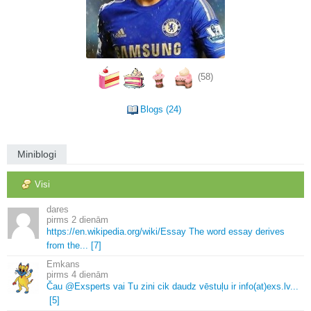
(58)
Blogs (24)
Miniblogi
Visi
dares
2 dienām
https://en.
wikipedia.
org/wiki/Essay The word essay derives
from the.
.
.
[7]
Emkans
4 dienām
Čau @Exsperts vai Tu zini cik daudz vēstuļu ir info(at)exs.
lv.
.
.
[5]