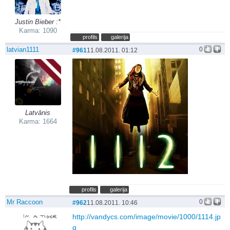
Justin Bieber :*
Karma: 1090
profils
galerija
latvian1111
0
#961
11.08.2011. 01:12
Latvānis
Karma: 1664
profils
galerija
Mr Raccoon
0
#962
11.08.2011. 10:46
http://vandycs.com/image/movie/1000/1114.jp
g