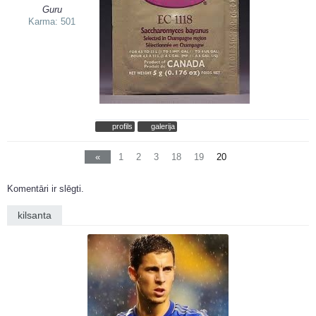
Guru
Karma: 501
profils
galerija
«
1
2
3
18
19
20
Komentāri ir slēgti.
kilsanta