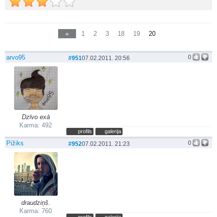
«
1
2
3
18
19
20
arvo95
0
#951
07.02.2011. 20:56
Dzīvo exā
Karma: 492
profils
galerija
Pižiks
0
#952
07.02.2011. 21:23
draudziņš.
Karma: 760
profils
galerija