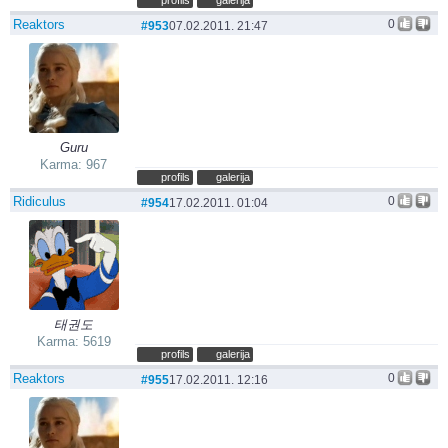
Reaktors
0
#953
07.02.2011. 21:47
Guru
Karma: 967
profils
galerija
Ridiculus
0
#954
17.02.2011. 01:04
태권도
Karma: 5619
profils
galerija
Reaktors
0
#955
17.02.2011. 12:16