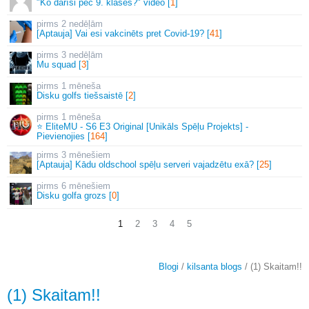
"Ko darīsi pēc 9. klases?" video [
1
]
2 nedēļām
[Aptauja] Vai esi vakcinēts pret Covid-19? [
41
]
3 nedēļām
Mu squad [
3
]
1 mēneša
Disku golfs tiešsaistē [
2
]
1 mēneša
⭐ EliteMU - S6 E3 Original [Unikāls Spēļu Projekts] -
Pievienojies [
164
]
3 mēnešiem
[Aptauja] Kādu oldschool spēļu serveri vajadzētu exā? [
25
]
6 mēnešiem
Disku golfa grozs [
0
]
1
2
3
4
5
Blogi
/
kilsanta blogs
/ (1) Skaitam!!
(1) Skaitam!!