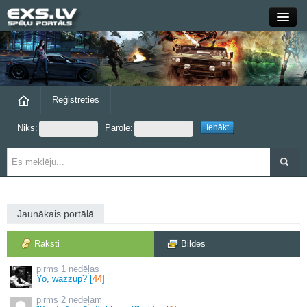
Close
Forums
Raksti
Reģistrēties
Niks:
Parole:
Blogi
Grupas
Steam
Jaunākais portālā
exs.lv
Raksti
Bildes
1 nedēļas
Yo, wazzup? [
44
]
2 nedēļām