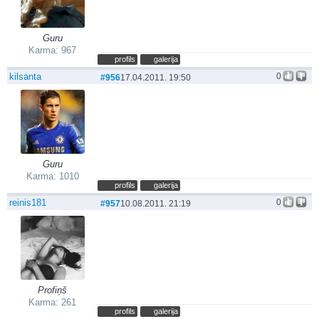
Guru
Karma: 967
profils
galerija
kilsanta
0
#956
17.04.2011. 19:50
Guru
Karma: 1010
profils
galerija
reinis181
0
#957
10.08.2011. 21:19
Profiņš
Karma: 261
profils
galerija