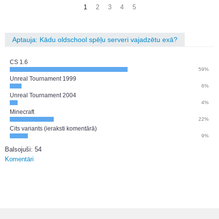
1
2
3
4
5
Aptauja: Kādu oldschool spēļu serveri vajadzētu exā?
CS 1.6
59%
Unreal Tournament 1999
6%
Unreal Tournament 2004
4%
Minecraft
22%
Cits variants (ieraksti komentārā)
9%
Balsojuši: 54
Komentāri