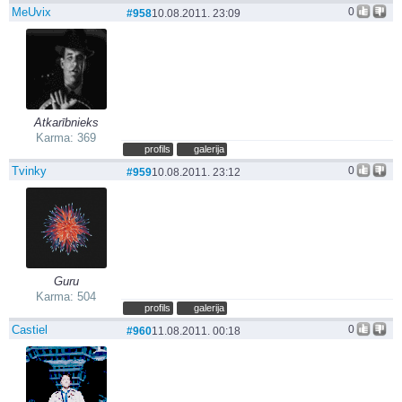
MeUvix
0
#958
10.08.2011. 23:09
Atkarībnieks
Karma: 369
profils
galerija
Tvinky
0
#959
10.08.2011. 23:12
Guru
Karma: 504
profils
galerija
Castiel
0
#960
11.08.2011. 00:18