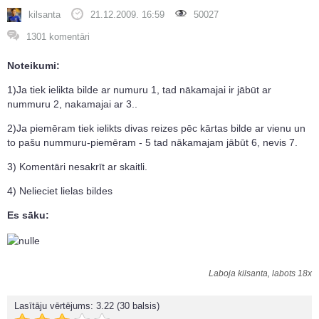
kilsanta
21.12.2009. 16:59
50027
1301 komentāri
Noteikumi:
1)Ja tiek ielikta bilde ar numuru 1, tad nākamajai ir jābūt ar
nummuru 2, nakamajai ar 3..
2)Ja piemēram tiek ielikts divas reizes pēc kārtas bilde ar vienu un
to pašu nummuru-piemēram - 5 tad nākamajam jābūt 6, nevis 7.
3) Komentāri nesakrīt ar skaitli.
4) Nelieciet lielas bildes
Es sāku:
Laboja kilsanta, labots 18x
Lasītāju vērtējums:
3.22
(30 balsis)