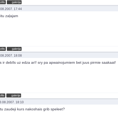
ofils
galerija
.08.2007. 17:44
ritu zaļajam
ofils
galerija
.08.2007. 18:08
is ir debīls uz edza arī! sry pa apwainojumiem bet juus pirmie saakaat!
ofils
galerija
3.08.2007. 18:10
 tu zaudeji kurs nakoshais grib speleet?