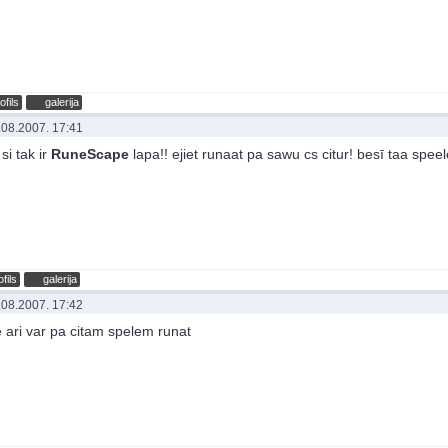
ofils
galerija
.08.2007. 17:41
si tak ir
RuneScape
lapa!! ejiet runaat pa sawu cs citur! besī taa speele
ofils
galerija
.08.2007. 17:42
e ari var pa citam spelem runat