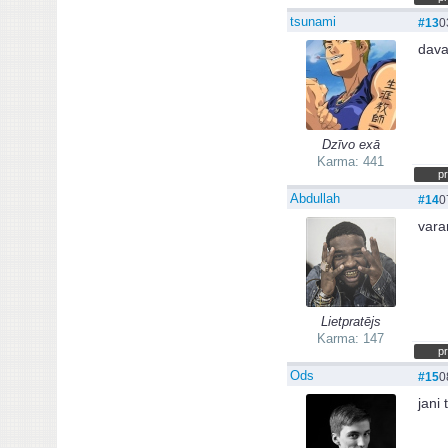
tsunami
#13
0
dava
Dzīvo exā
Karma: 441
pr
Abdullah
#14
0
vara
Lietpratējs
Karma: 147
pr
Ods
#15
0
jani 