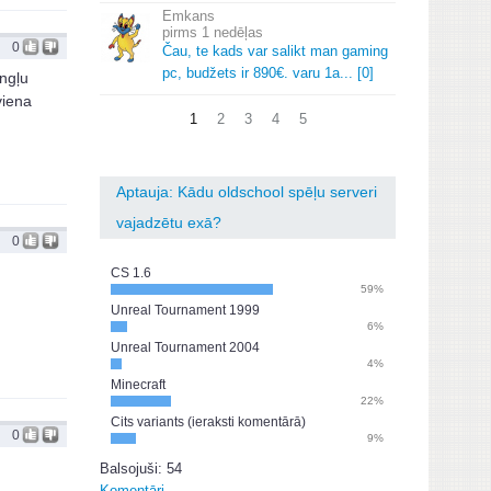
Emkans
1 nedēļas
0
Čau, te kads var salikt man gaming
pc, budžets ir 890€.
varu 1a.
.
.
[0]
ngļu
viena
1
2
3
4
5
Aptauja: Kādu oldschool spēļu serveri
vajadzētu exā?
0
CS 1.6
59%
Unreal Tournament 1999
6%
Unreal Tournament 2004
4%
Minecraft
22%
Cits variants (ieraksti komentārā)
0
9%
Balsojuši: 54
Komentāri