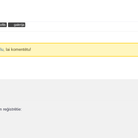
ofils
galerija
ilu
, lai komentētu!
m reģistrētie: