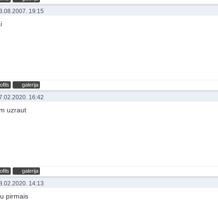
3.08.2007. 19:15
i
ofils
galerija
7.02.2020. 16:42
m uzraut
ofils
galerija
8.02.2020. 14:13
tu pirmais