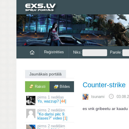
Reģistrēties
Niks:
Parole:
Jaunākais portālā
Counter-strike
Raksti
Bildes
tsunami
03.08.2
1 nedēļas
Yo, wazzup? [
44
]
es vnk gribeetu ar kaadu 
2 nedēļām
"Ko darīsi pēc 9.
klases?" video [
1
]
2 nedēļām