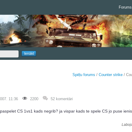
Forums
Spēļu forums
/
Counter strike
/ Cou
007. 11:36
2200
52 komentāri
paspelet CS 1vs1 kads negrib? ja vispar kads te spele CS jo puse ienist
Laboja