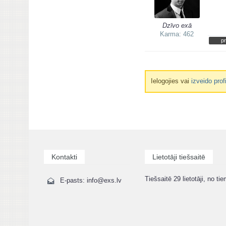
Dzīvo exā
Karma: 462
pr
Ielogojies vai
izveido prof
Kontakti
Lietotāji tiešsaitē
Tiešsaitē 29 lietotāji, no tie
E-pasts: info@exs.lv