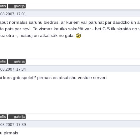
ofils
galerija
.08.2007. 17:01
abūt normālus sarunu biedrus, ar kuriem var parunāt par daudzko un a
da pats par sevi. Te vismaz kautko sakačāt var - bet C.S tik skraida no 
 uz otru -, nošauj un atkal sāk no gala.
ofils
galerija
.08.2007. 17:34
i kurs grib spelet? pirmais es atsutishu vestule serveri
ofils
galerija
.08.2007. 17:39
tu pirmais