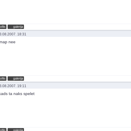
ofils
galerija
3.08.2007. 18:31
 map nee
ofils
galerija
3.08.2007. 19:11
 kads ta naks spelet
ofils
galerija