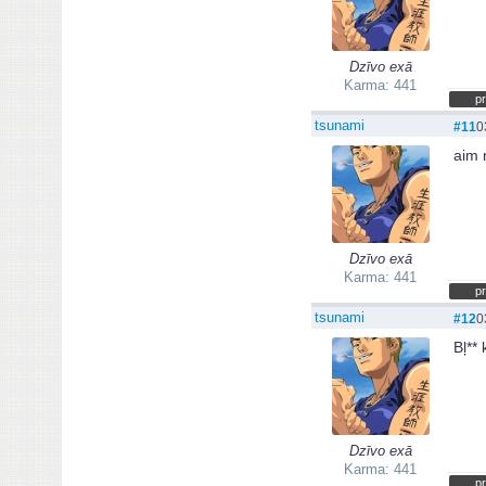
Dzīvo exā
Karma: 441
pr
tsunami
#11
0
aim
Dzīvo exā
Karma: 441
pr
tsunami
#12
0
Bļ**
Dzīvo exā
Karma: 441
pr