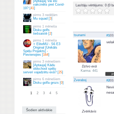
[Aptauja] Vai esi
vakcinēts pret Covid-
Lasītāju vērtējums:
0
(0 ba
19? [
41
]
3 nedēļām
Mu squad [
3
]
1 mēneša
Disku golfs
tiešsaistē [
2
]
tsunami
#1
03
1 mēneša
vela
⭐ EliteMU - S6 E3
Original [Unikāls
Spēļu Projekts] -
Pievienojies [
164
]
3 mēnešiem
[Aptauja] Kādu
Dzīvo exā
oldschool spēļu
Karma: 441
serveri vajadzētu exā? [
25
]
pr
6 mēnešiem
Zveraboj
#2
03
Disku golfa grozs [
0
]
Nevi
nesa
1
2
3
4
5
Šodien aktīvākie
Zvērkāvis