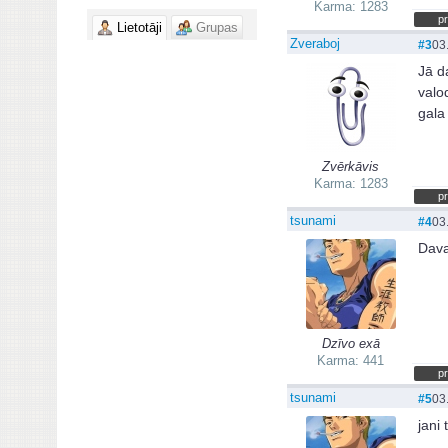
Karma: 1283
pr
Lietotāji
Grupas
Zveraboj
#3
03
Jā d
valo
gala
Zvērkāvis
Karma: 1283
pr
tsunami
#4
03
Dava
Dzīvo exā
Karma: 441
pr
tsunami
#5
03
jani 