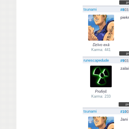
pr
tsunami
#8
03
piek
Dzīvo exā
Karma: 441
pr
runescapedude
#9
03
zala
Profiņš
Karma: 233
pr
tsunami
#10
0
Jani