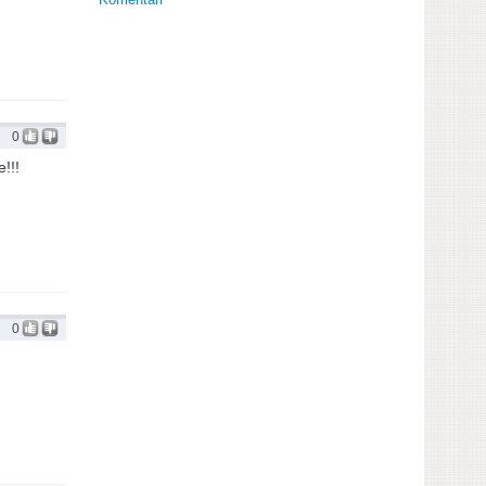
0
!!!
0