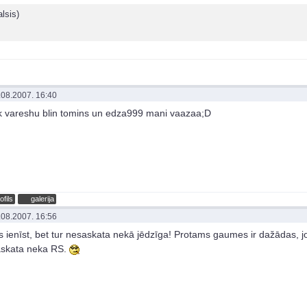
lsis)
.08.2007. 16:40
k vareshu blin tomins un edza999 mani vaazaa;D
ofils
galerija
.08.2007. 16:56
s ienīst, bet tur nesaskata nekā jēdzīga! Protams gaumes ir dažādas, jo 
skata neka RS.