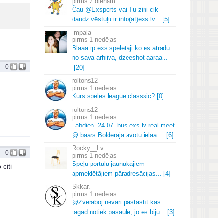
2 dienām
Čau @Exsperts vai Tu zini cik
daudz vēstuļu ir info(at)exs.
lv.
.
.
[5]
Impala
1 nedēļas
Blaaa rp.
exs speletaji ko es atradu
no sava arhiiva, dzeeshot aaraa.
.
.
0
[20]
roltons12
1 nedēļas
Kurs speles league classsic? [0]
roltons12
1 nedēļas
Labdien.
24.
07.
bus exs.
lv real meet
@ baars Bolderaja avotu ielaa.
.
.
.
[6]
Rocky__Lv
0
1 nedēļas
Spēļu portāla jaunākajiem
citi
apmeklētājiem pāradresācijas.
.
.
[4]
Skkar.
1 nedēļas
@Zveraboj nevari pastāstīt kas
tagad notiek pasaule, jo es biju.
.
.
[3]