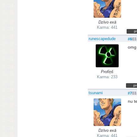
Dzīvo exā
Karma: 441
pr
runescapedude
#6
03
omg 
Profiņš
Karma: 233
pr
tsunami
#7
03
nu t
Dzīvo exā
Karma: 441