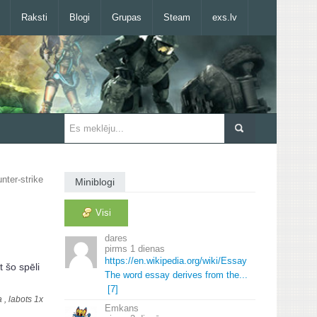
Raksti
Blogi
Grupas
Steam
exs.lv
nter-strike
Miniblogi
Visi
dares
1 dienas
https://en.
wikipedia.
org/wiki/Essay
 šo spēli
The word essay derives from the.
.
.
[7]
 , labots 1x
Emkans