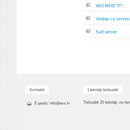
Wr3 MOD ?!?
Veidoju cs server
Surf server
Kontakti
Lietotāji tiešsaitē
Tiešsaitē 25 lietotāji, no tie
E-pasts: info@exs.lv