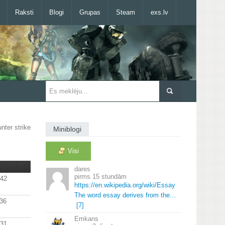
Raksti
Blogi
Grupas
Steam
exs.lv
nter strike
Miniblogi
Visi
dares
15 stundām
:42
https://en.
wikipedia.
org/wiki/Essay
The word essay derives from the.
.
.
:36
[7]
Emkans
:31