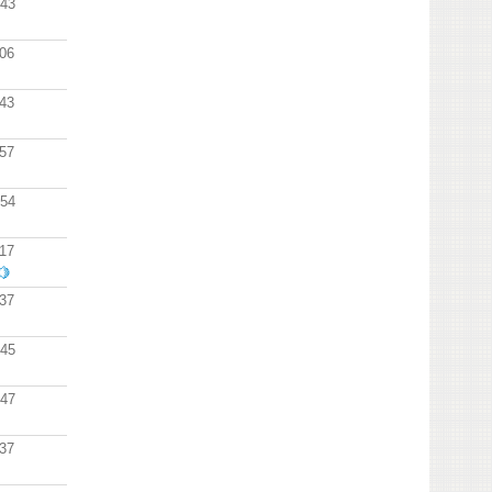
:43
:06
:43
:57
:54
:17
🍋
:37
:45
:47
:37