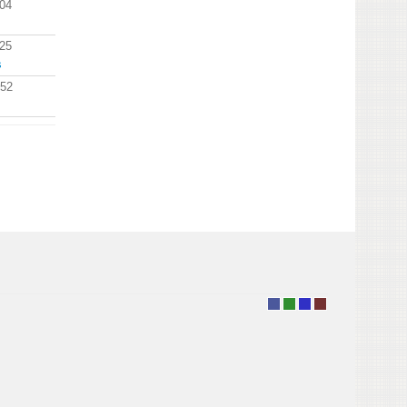
:04
:25
s
:52