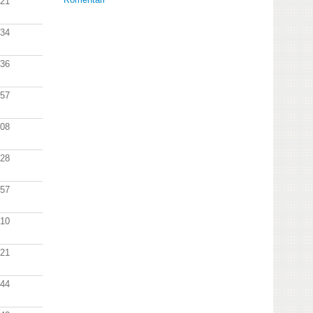
:21
:34
:36
:57
:08
:28
:57
:10
:21
:44