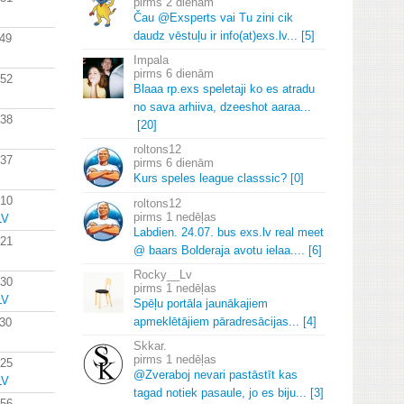
2 dienām
Čau @Exsperts vai Tu zini cik
daudz vēstuļu ir info(at)exs.
lv.
.
.
[5]
:49
Impala
6 dienām
:52
Blaaa rp.
exs speletaji ko es atradu
no sava arhiiva, dzeeshot aaraa.
.
.
:38
[20]
roltons12
:37
6 dienām
Kurs speles league classsic? [0]
:10
roltons12
1 nedēļas
LV
Labdien.
24.
07.
bus exs.
lv real meet
:21
@ baars Bolderaja avotu ielaa.
.
.
.
[6]
Rocky__Lv
:30
1 nedēļas
LV
Spēļu portāla jaunākajiem
apmeklētājiem pāradresācijas.
.
.
[4]
:30
Skkar.
1 nedēļas
:25
@Zveraboj nevari pastāstīt kas
LV
tagad notiek pasaule, jo es biju.
.
.
[3]
:56