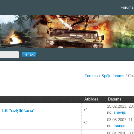
Forums
Forums
/
Spēļu forums
/ Cou
Atbildes
Datums
15.02.2013. 20
74
1.6 ''uzķīlēšana''
no:
shevijs
03.08.2007. 11
52
no:
tsunami
06.01.2016. 00