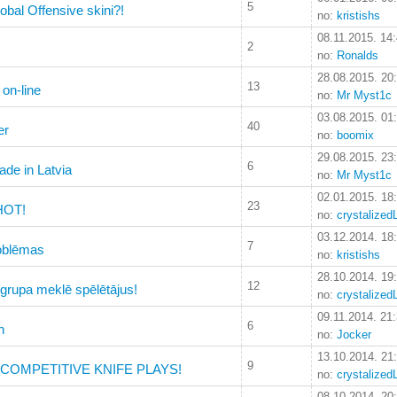
5
obal Offensive skini?!
no:
kristishs
08.11.2015. 14
2
no:
Ronalds
28.08.2015. 20
13
 on-line
no:
Mr Myst1c
03.08.2015. 01
40
er
no:
boomix
29.08.2015. 23
6
de in Latvia
no:
Mr Myst1c
02.01.2015. 18
23
HOT!
no:
crystalized
03.12.2014. 18
7
oblēmas
no:
kristishs
28.10.2014. 19
12
rupa meklē spēlētājus!
no:
crystalized
09.11.2014. 21
6
h
no:
Jocker
13.10.2014. 21
9
 COMPETITIVE KNIFE PLAYS!
no:
crystalized
08.10.2014. 20