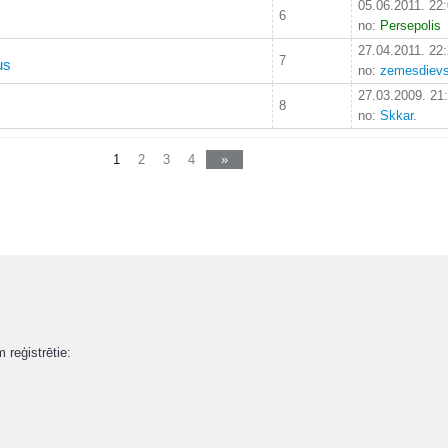
05.06.2011. 22
6
no:
Persepolis
27.04.2011. 22
7
us
no:
zemesdiev
27.03.2009. 21
8
no:
Skkar.
1
2
3
4
»
m reģistrētie: