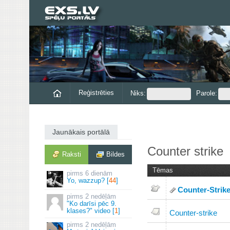
Reģistrēties
Niks:
Parole:
Jaunākais portālā
Counter strike
Raksti
Bildes
Tēmas
6 dienām
Yo, wazzup? [
44
]
Counter-Strike 
2 nedēļām
"Ko darīsi pēc 9.
klases?" video [
1
]
Counter-strike
2 nedēļām