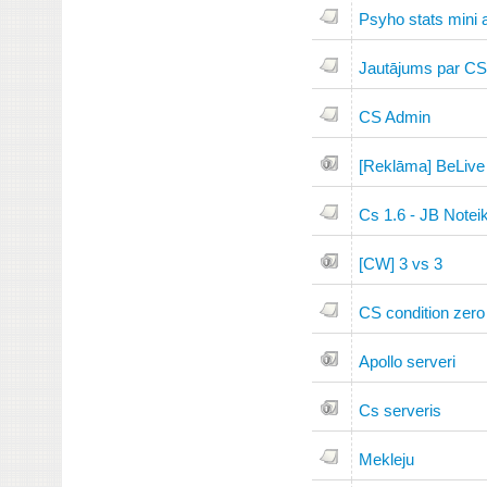
Psyho stats mini 
Jautājums par CS 
CS Admin
[Reklāma] BeLive
Cs 1.6 - JB Notei
[CW] 3 vs 3
CS condition zero
Apollo serveri
Cs serveris
Mekleju