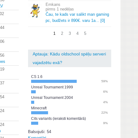
Emkans
LV
1 nedēļas
:02
Čau, te kads var salikt man gaming
pc, budžets ir 890€.
varu 1a.
.
.
[0]
:44
1
2
3
4
5
:06
Aptauja: Kādu oldschool spēļu serveri
:56
mes
vajadzētu exā?
:19
CS 1.6
59%
:37
Unreal Tournament 1999
6%
:54
Unreal Tournament 2004
4%
Minecraft
:24
22%
Cits variants (ieraksti komentārā)
9%
:24
n
Balsojuši: 54
Komentāri