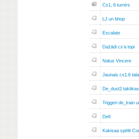
Cs1, 6 turnīrs
LJ un bhop
Escalate
Dažādi cs'a topi
Natus Vincere
Jaunais cs1.6 tal
De_dust2 taktikas
Triggeri de_train 
Defi
Kakisaa spēlē Cou