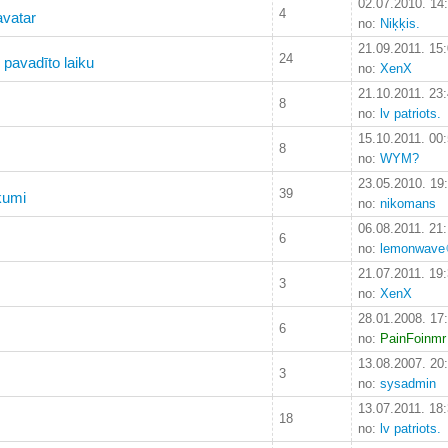
02.07.2010. 14
4
avatar
no:
Niķķis.
21.09.2011. 15
24
pavadīto laiku
no:
XenX
21.10.2011. 23
8
no:
lv patriots.
15.10.2011. 00
8
no:
WYM?
23.05.2010. 19
39
kumi
no:
nikomans
06.08.2011. 21
6
no:
lemonwave
21.07.2011. 19
3
no:
XenX
28.01.2008. 17
6
no:
PainFoinmr
13.08.2007. 20
3
no:
sysadmin
13.07.2011. 18
18
no:
lv patriots.