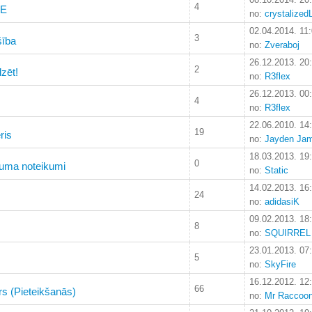
4
CE
no:
crystalized
02.04.2014. 11
3
šība
no:
Zveraboj
26.12.2013. 20
2
zēt!
no:
R3flex
26.12.2013. 00
4
no:
R3flex
22.06.2010. 14
19
ris
no:
Jayden Ja
18.03.2013. 19
0
ruma noteikumi
no:
Static
14.02.2013. 16
24
no:
adidasiK
09.02.2013. 18
8
no:
SQUIRREL
23.01.2013. 07
5
no:
SkyFire
16.12.2012. 12
66
īrs (Pieteikšanās)
no:
Mr Raccoo