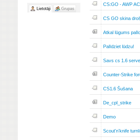
CS:GO - AWP A
Lietotāji
Grupas
CS GO skina dro
Atkal lūgums palīd
Palīdziet lūdzu!
Savs cs 1.6 serve
Counter-Strike fo
CS1.6 Šušana
De_cpl_strike
Demo
Scout'n'knife turn