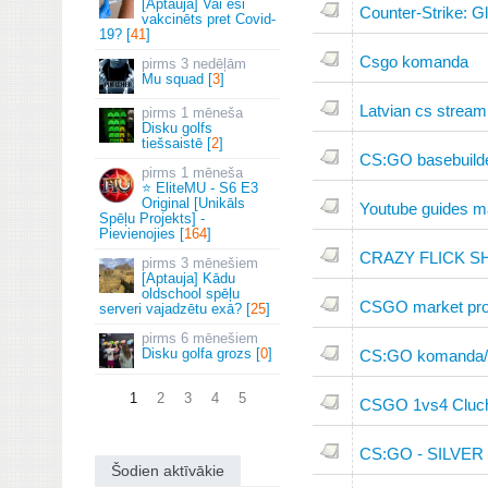
[Aptauja] Vai esi
Counter-Strike: Gl
vakcinēts pret Covid-
19? [
41
]
Csgo komanda
3 nedēļām
Mu squad [
3
]
Latvian cs stream
1 mēneša
Disku golfs
tiešsaistē [
2
]
CS:GO basebuild
1 mēneša
⭐ EliteMU - S6 E3
Original [Unikāls
Youtube guides ma
Spēļu Projekts] -
Pievienojies [
164
]
CRAZY FLICK S
3 mēnešiem
[Aptauja] Kādu
oldschool spēļu
CSGO market pr
serveri vajadzētu exā? [
25
]
6 mēnešiem
Disku golfa grozs [
0
]
CS:GO komanda/g
1
2
3
4
5
CSGO 1vs4 Cluc
CS:GO - SILVER
Šodien aktīvākie