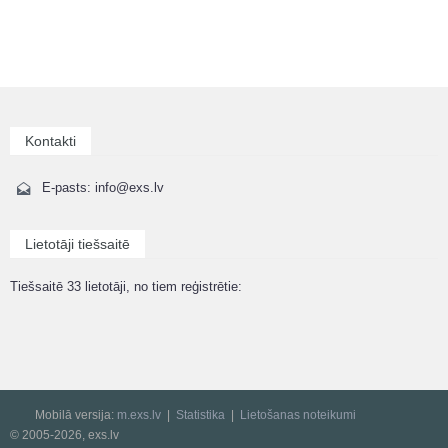
Kontakti
E-pasts: info@exs.lv
Lietotāji tiešsaitē
Tiešsaitē 33 lietotāji, no tiem reģistrētie:
Mobilā versija:
m.exs.lv
Statistika
Lietošanas noteikumi
© 2005-2026, exs.lv