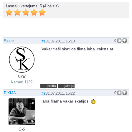
Lasītāju vērtējums:
5
(4 balsis)
Skkar.
0
#1
31.07.2011. 15:13
Vakar tieši skatijos filma laba. raksts arī
KKK
Karma: 1139
profils
galerija
PiXMA
0
#2
31.07.2011. 15:22
laba filama vakar skatijos
G-6