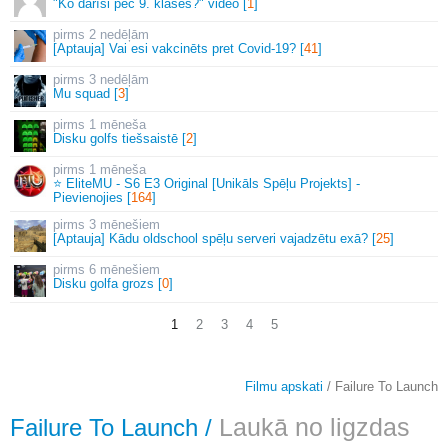
"Ko darīsi pēc 9. klases?" video [
1
]
2 nedēļām
[Aptauja] Vai esi vakcinēts pret Covid-19? [
41
]
3 nedēļām
Mu squad [
3
]
1 mēneša
Disku golfs tiešsaistē [
2
]
1 mēneša
⭐ EliteMU - S6 E3 Original [Unikāls Spēļu Projekts] -
Pievienojies [
164
]
3 mēnešiem
[Aptauja] Kādu oldschool spēļu serveri vajadzētu exā? [
25
]
6 mēnešiem
Disku golfa grozs [
0
]
1
2
3
4
5
Filmu apskati
/ Failure To Launch
Failure To Launch
/
Laukā no ligzdas