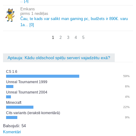
.
.
[3]
Emkans
1 nedēļas
Čau, te kads var salikt man gaming pc, budžets ir 890€.
varu
1a.
.
.
[0]
1
2
3
4
5
Aptauja: Kādu oldschool spēļu serveri vajadzētu exā?
CS 1.6
59%
Unreal Tournament 1999
6%
Unreal Tournament 2004
4%
Minecraft
22%
Cits variants (ieraksti komentārā)
9%
Balsojuši: 54
Komentāri