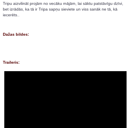
Tripu aizvilināt projām no vecāku mājām, lai sāktu patstāvīgu dzīvi,
bet izrādās, ka tā ir Tripa sapņu sieviete un viss sanāk ne tā, kā
iecerēts..
Dažas bildes:
Traileris: