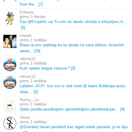
from the.
.
.
[7]
Emkans
3 dienām
Čau @Exsperts vai Tu zini cik daudz vēstuļu ir info(at)exs.
lv.
.
.
[5]
Impala
1 nedēļas
Blaaa rp.
exs speletaji ko es atradu no sava arhiiva, dzeeshot
aaraa.
.
.
[20]
roltons12
1 nedēļas
Kurs speles league classsic? [0]
roltons12
1 nedēļas
Labdien.
24.
07.
bus exs.
lv real meet @ baars Bolderaja avotu
ielaa.
.
.
.
[6]
Rocky__Lv
1 nedēļas
Spēļu portāla jaunākajiem apmeklētājiem pāradresācijas.
.
.
[4]
Skkar.
1 nedēļas
@Zveraboj nevari pastāstīt kas tagad notiek pasaule, jo es biju.