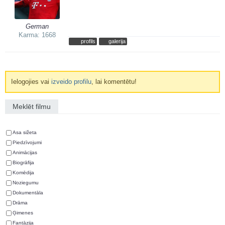
German
Karma: 1668
profils
galerija
Ielogojies vai
izveido profilu
, lai komentētu!
Meklēt filmu
Asa sižeta
Piedzīvojumi
Animācijas
Biogrāfija
Komēdija
Noziegumu
Dokumentāla
Drāma
Ģimenes
Fantāzija