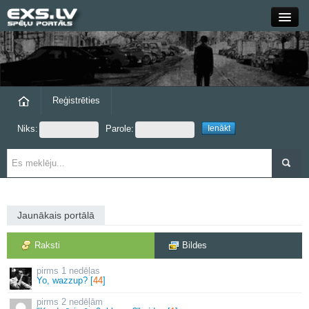
Close
Forums
Raksti
Reģistrēties
Niks:
Parole:
Blogi
Grupas
Steam
Jaunākais portālā
exs.lv
Raksti
Bildes
1 nedēļas
Yo, wazzup? [
44
]
2 nedēļām