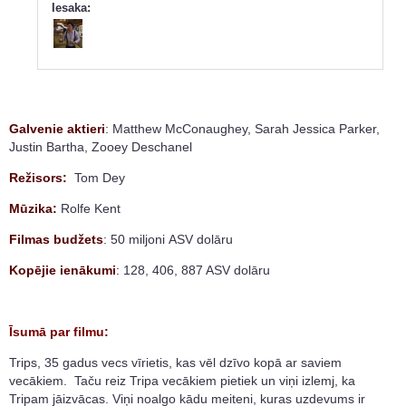
Iesaka:
Galvenie aktieri
: Matthew McConaughey, Sarah Jessica Parker,
Justin Bartha, Zooey Deschanel
Režisors:
Tom Dey
Mūzika:
Rolfe Kent
Filmas budžets
: 50 miljoni ASV dolāru
Kopējie ienākumi
:
128, 406, 887 ASV dolāru
Īsumā par filmu:
Trips, 35 gadus vecs vīrietis, kas vēl dzīvo kopā ar saviem
vecākiem. Taču reiz Tripa vecākiem pietiek un viņi izlemj, ka
Tripam jāizvācas. Viņi noalgo kādu meiteni, kuras uzdevums ir