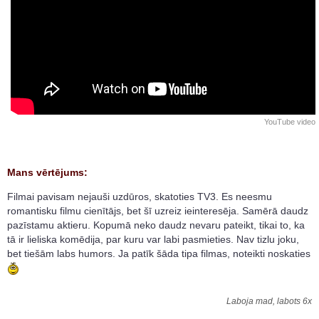
YouTube video
Mans vērtējums:
Filmai pavisam nejauši uzdūros, skatoties TV3. Es neesmu
romantisku filmu cienītājs, bet šī uzreiz ieinteresēja. Samērā daudz
pazīstamu aktieru. Kopumā neko daudz nevaru pateikt, tikai to, ka
tā ir lieliska komēdija, par kuru var labi pasmieties. Nav tizlu joku,
bet tiešām labs humors. Ja patīk šāda tipa filmas, noteikti noskaties
Laboja mad, labots 6x