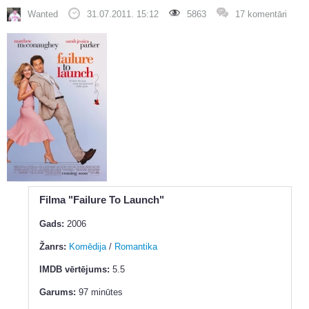
Wanted
31.07.2011. 15:12
5863
17 komentāri
Filma "Failure To Launch"
Gads:
2006
Žanrs:
Komēdija
/
Romantika
IMDB vērtējums:
5.5
Garums:
97 minūtes