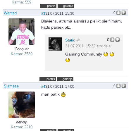
Karma: 559
profils
galerija
Wanted
0
#3
31.07.2011. 15:30
Bļāviens, ātrumā aizmirsu pielikt pie filmām,
kāds pārliek plz.
0
Static
@
31.07.2011. 15:32 atbildēja:
Conquer
Gaming Community
Karma: 3589
profils
galerija
Siamese
0
#4
31.07.2011. 17:00
man patīk
dewpy
Karma: 2210
profils
galerija