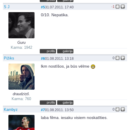
S J
-1
#5
31.07.2011. 17:40
0/10. Nepatika.
Guru
Karma: 1942
profils
galerija
Pižiks
0
#6
01.08.2011. 13:18
lkm nostīšos, ja būs vēlme
draudziņš.
Karma: 760
profils
galerija
Kambyz
0
#7
01.08.2011. 13:50
laba filma. iesaku visiem noskatīties.