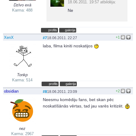
18.06.2011. 19:57 atbildēja:
Dzīvo exā
Ne
Karma: 488
profils
galerija
XenX
+1
#7
18.06.2011. 22:27
laba, filma kiniti noskatijos
Tonkp
Karma: 514
profils
galerija
obsidian
+2
#8
18.06.2011. 23:09
Neesmu komēdiju fans, bet skan pēc
noskatīšānās vērtas, tad jau varēs kritizēt.
nez
Karma: 2967