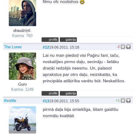
filmu ofc nostishos
draudziņš.
Karma: 760
profils
galerija
The Loner
-2
#12
19.06.2011. 15:18
Lai nu man piedod visi Paģiru fani, taču,
noskatījies pirmo daļu, secināju - lielāku
draņķi redzējis neesmu. Un, palasot
aprakstus par otro daļu, neizskatās, ka
principiāla atšķirība varētu būt. Neskatīšos.
Guru
Karma: 1149
profils
galerija
throttle
+1
#13
19.06.2011. 15:55
pirmā daļa bija smieklīga, šitam gaidīšu
normālu kvalitāti