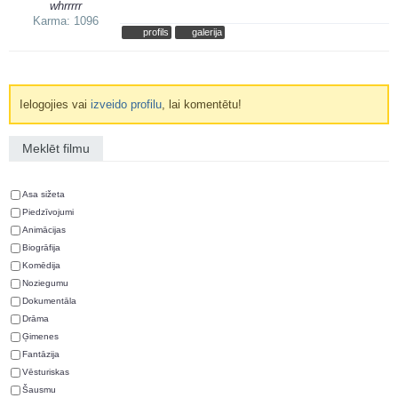
whrrrrr
Karma: 1096
profils
galerija
Ielogojies vai
izveido profilu
, lai komentētu!
Meklēt filmu
Asa sižeta
Piedzīvojumi
Animācijas
Biogrāfija
Komēdija
Noziegumu
Dokumentāla
Drāma
Ģimenes
Fantāzija
Vēsturiskas
Šausmu