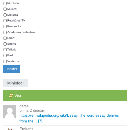
Muzikāla
Musical
Mistērija
Realitātes TV
Romantika
Zinātniskā fantastika
Short
Sports
Trilleris
Karš
Vesterns
Miniblogi
Visi
dares
2 dienām
https://en.
wikipedia.
org/wiki/Essay The word essay derives
from the.
.
.
[7]
Emkans