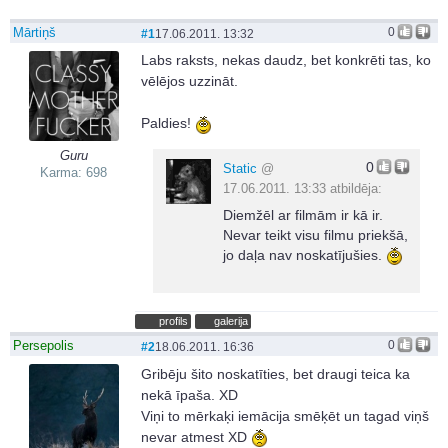
Mārtiņš
0
#1
17.06.2011. 13:32
Labs raksts, nekas daudz, bet konkrēti tas, ko
vēlējos uzzināt.
Paldies!
Guru
0
Static
@
Karma: 698
17.06.2011. 13:33 atbildēja:
Diemžēl ar filmām ir kā ir.
Nevar teikt visu filmu priekšā,
jo daļa nav noskatījušies.
profils
galerija
Persepolis
0
#2
18.06.2011. 16:36
Gribēju šito noskatīties, bet draugi teica ka
nekā īpaša. XD
Viņi to mērkaķi iemācija smēķēt un tagad viņš
nevar atmest XD