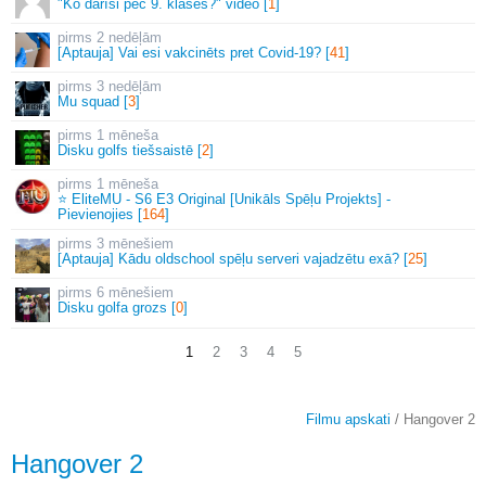
"Ko darīsi pēc 9. klases?" video [
1
]
2 nedēļām
[Aptauja] Vai esi vakcinēts pret Covid-19? [
41
]
3 nedēļām
Mu squad [
3
]
1 mēneša
Disku golfs tiešsaistē [
2
]
1 mēneša
⭐ EliteMU - S6 E3 Original [Unikāls Spēļu Projekts] -
Pievienojies [
164
]
3 mēnešiem
[Aptauja] Kādu oldschool spēļu serveri vajadzētu exā? [
25
]
6 mēnešiem
Disku golfa grozs [
0
]
1
2
3
4
5
Filmu apskati
/ Hangover 2
Hangover 2