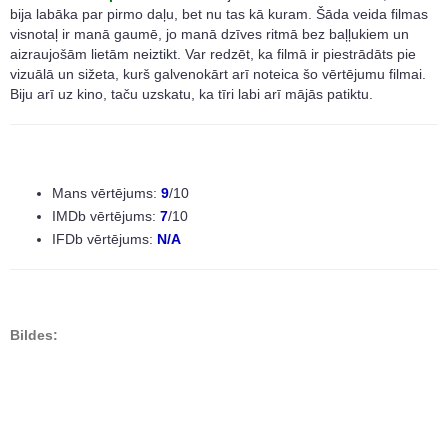
bija labāka par pirmo daļu, bet nu tas kā kuram. Šāda veida filmas
visnotaļ ir manā gaumē, jo manā dzīves ritmā bez baļļukiem un
aizraujošām lietām neiztikt. Var redzēt, ka filmā ir piestrādāts pie
vizuālā un sižeta, kurš galvenokārt arī noteica šo vērtējumu filmai.
Biju arī uz kino, taču uzskatu, ka tīri labi arī mājās patiktu.
Mans vērtējums:
9
/10
IMDb vērtējums:
7
/10
IFDb vērtējums:
N/A
Bildes: