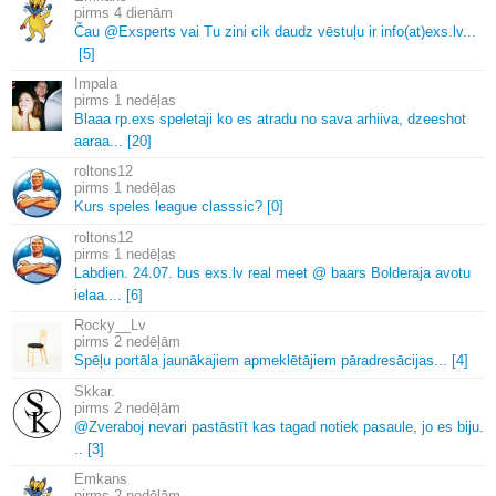
4 dienām
Čau @Exsperts vai Tu zini cik daudz vēstuļu ir info(at)exs.
lv.
.
.
[5]
Impala
1 nedēļas
Blaaa rp.
exs speletaji ko es atradu no sava arhiiva, dzeeshot
aaraa.
.
.
[20]
roltons12
1 nedēļas
Kurs speles league classsic? [0]
roltons12
1 nedēļas
Labdien.
24.
07.
bus exs.
lv real meet @ baars Bolderaja avotu
ielaa.
.
.
.
[6]
Rocky__Lv
2 nedēļām
Spēļu portāla jaunākajiem apmeklētājiem pāradresācijas.
.
.
[4]
Skkar.
2 nedēļām
@Zveraboj nevari pastāstīt kas tagad notiek pasaule, jo es biju.
.
.
[3]
Emkans
2 nedēļām