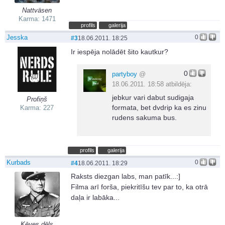
Nattväsen
Karma: 1471
profils
galerija
Jesska
0
#3
18.06.2011. 18:25
Ir iespēja nolādēt šito kautkur?
0
partyboy
@
18.06.2011. 18:58 atbildēja:
jebkur vari dabut sudigaja
Profiņš
formata, bet dvdrip ka es zinu
Karma: 227
rudens sakuma bus.
profils
galerija
Kurbads
0
#4
18.06.2011. 18:29
Raksts diezgan labs, man patīk...:]
Filma arī forša, piekritīšu tev par to, ka otrā
daļa ir labāka...
Ķēves dēls