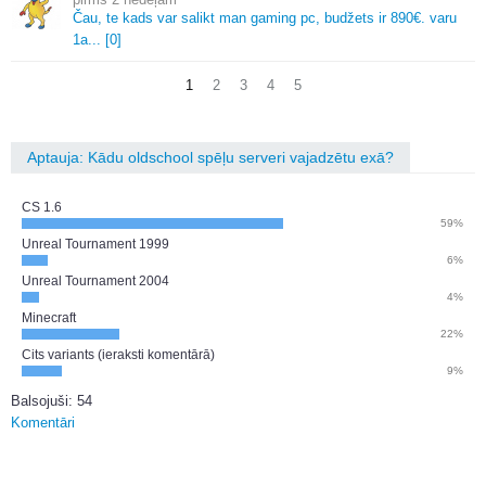
Čau, te kads var salikt man gaming pc, budžets ir 890€.
varu
1a.
.
.
[0]
1
2
3
4
5
Aptauja: Kādu oldschool spēļu serveri vajadzētu exā?
CS 1.6
59%
Unreal Tournament 1999
6%
Unreal Tournament 2004
4%
Minecraft
22%
Cits variants (ieraksti komentārā)
9%
Balsojuši: 54
Komentāri