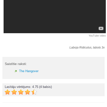
YouTube video
Laboja Ridiculus, labots 3x
Saistītie raksti:
The Hangover
Lasītāju vērtējums:
4.75
(4 balsis)