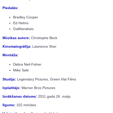
Piedalās:
Bradley Cooper
Ed Helms
Galifianakais
Mūzikas autors:
Christophe Beck
Kinomatogrāfija:
Lawrence Sher
Montāža:
Debra Neil-Fisher
Mike Sale
Studija:
Legendary Pictures, Green Hat Films
Izplatītājs:
Warner Bros Pictures
Iznākšanas datums:
2011 gada 26. maijs.
Ilgums:
102 minūtes