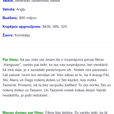
Valsts:
Amerikas Savienotās Valstis
Valoda:
Angļu
Budžets:
$80 miljoni
Kopējais apgrozījums:
$436, 085, 324
Žanrs:
Komēdija
Par filmu:
Kā jau mēs visi zinām šis ir turpinājums pirmai filmai
„Hangover”, varētu pat teikt, ka tas nav turpinājums, bet vienkārši
kā otrā daļa, jo ir savādāki piedzīvojumi utt.. Notiek viss parastais -
čaļi satusē, nezin kur atrodas utt. Viss sākas ar to, ka 4 draugi Fils,
Stū, Alans un Dags nolemj doties uz Stū kāzām, kas notiks
Taizemē. Protams, kā ta bez vecpuišu ballītes! To viņi norīko Stū un
nolemj doties uz Taizemi. Un Taizemē notiek trakas lietas! Vairāk
nestāstīšu, jo paši redzēsiet…
Manas domas par filmu:
Filma bija lieliska. Es varētu teikt, ka tā