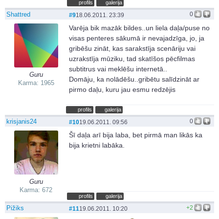
profils
galerija
Shattred
0
#9
18.06.2011. 23:39
Varēja bik mazāk bildes..un liela daļa/puse no
visas penteres sākumā ir nevajadzīga, jo, ja
gribēšu zināt, kas sarakstīja scenāriju vai
uzrakstīja mūziku, tad skatīšos pēcfilmas
subtitrus vai meklēšu internetā..
Guru
Domāju, ka nolādēšu..gribētu salīdzināt ar
Karma: 1965
pirmo daļu, kuru jau esmu redzējis
profils
galerija
krisjanis24
0
#10
19.06.2011. 09:56
Šī daļa arī bija laba, bet pirmā man likās ka
bija krietni labāka.
Guru
Karma: 672
profils
galerija
Pižiks
+2
#11
19.06.2011. 10:20