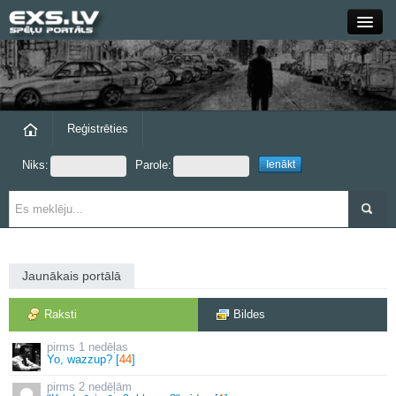
Close
Forums
Raksti
Reģistrēties
Niks:
Parole:
Blogi
Grupas
Steam
Jaunākais portālā
exs.lv
Raksti
Bildes
1 nedēļas
Yo, wazzup? [
44
]
2 nedēļām