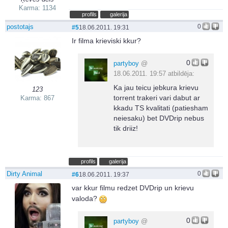
Karma: 1134
profils
galerija
postotajs
0
#5
18.06.2011. 19:31
Ir filma krieviski kkur?
0
partyboy
@
18.06.2011. 19:57 atbildēja:
Ka jau teicu jebkura krievu
123
torrent trakeri vari dabut ar
Karma: 867
kkadu TS kvalitati (patiesham
neiesaku) bet DVDrip nebus
tik driiz!
profils
galerija
Dirty Animal
0
#6
18.06.2011. 19:37
var kkur filmu redzet DVDrip un krievu
valoda?
0
partyboy
@