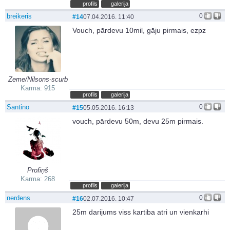
profils
galerija
breikeris
0
#14
07.04.2016. 11:40
Vouch, pārdevu 10mil, gāju pirmais, ezpz
Zeme/Nilsons-scurb
Karma: 915
profils
galerija
Santino
0
#15
05.05.2016. 16:13
vouch, pārdevu 50m, devu 25m pirmais.
Profiņš
Karma: 268
profils
galerija
nerdens
0
#16
02.07.2016. 10:47
25m darijums viss kartiba atri un vienkarhi