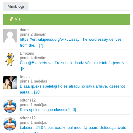
Miniblogi
Visi
dares
2 dienām
https://en.
wikipedia.
org/wiki/Essay The word essay derives
from the.
.
.
[7]
Emkans
4 dienām
Čau @Exsperts vai Tu zini cik daudz vēstuļu ir info(at)exs.
lv.
.
.
[5]
Impala
1 nedēļas
Blaaa rp.
exs speletaji ko es atradu no sava arhiiva, dzeeshot
aaraa.
.
.
[20]
roltons12
1 nedēļas
Kurs speles league classsic? [0]
roltons12
1 nedēļas
Labdien.
24.
07.
bus exs.
lv real meet @ baars Bolderaja avotu