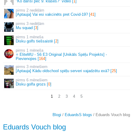
"Ko darīsi pēc 9. klases?" video [
1
]
2 nedēļām
[Aptauja] Vai esi vakcinēts pret Covid-19? [
41
]
3 nedēļām
Mu squad [
3
]
1 mēneša
Disku golfs tiešsaistē [
2
]
1 mēneša
⭐ EliteMU - S6 E3 Original [Unikāls Spēļu Projekts] -
Pievienojies [
164
]
3 mēnešiem
[Aptauja] Kādu oldschool spēļu serveri vajadzētu exā? [
25
]
6 mēnešiem
Disku golfa grozs [
0
]
1
2
3
4
5
Blogi
/
EduardsS blogs
/ Eduards Vouch blog
Eduards Vouch blog