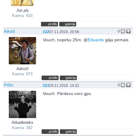
Jon pls
Karma: 833
profils
galerija
Aikis0
0
#22
07.11.2016. 20:56
Vouch, nopirku 25m. @
Eduards
gāja pirmais
Aiikis0
Karma: 973
profils
galerija
Pr0m
0
#23
29.11.2016. 14:31
Vouch. Pārdevu osrs gps.
Atkarībnieks
Karma: 342
profils
galerija