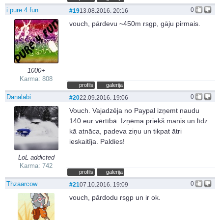
i pure 4 fun
0
#19
13.08.2016. 20:16
vouch, pārdevu ~450m rsgp, gāju pirmais.
1000+
Karma: 808
profils
galerija
Danalabi
0
#20
22.09.2016. 19:06
Vouch. Vajadzēja no Paypal izņemt naudu
140 eur vērtībā. Izņēma priekš manis un līdz
kā atnāca, padeva ziņu un tikpat ātri
ieskaitīja. Paldies!
LoL addicted
Karma: 742
profils
galerija
Thzaarcow
0
#21
07.10.2016. 19:09
vouch, pārdodu rsgp un ir ok.