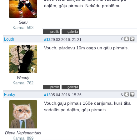
daļām, gāju pirmais. Nekādu problēmu.
Guru
Karma: 593
profils
galerija
Louth
0
#12
29.03.2016. 21:21
Vouch, pārdevu 10m osgp un gāju pirmais.
Weedy
Karma: 762
profils
galerija
Funky
0
#13
05.04.2016. 15:36
Vouch,gāju pirmais 160e darījumā, kurš tika
sadalīts pa daļām, gāju pirmais.
Dieva Nepieņemtais
Karma: 899