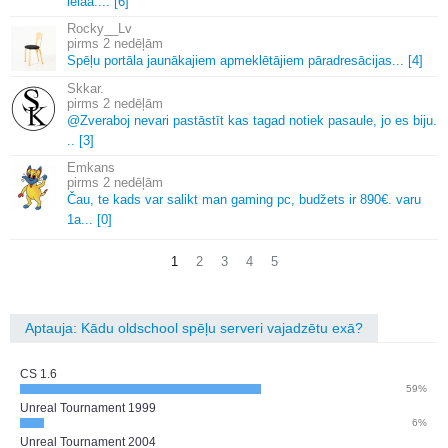
ielaa.
.
.
.
[6]
Rocky__Lv
2 nedēļām
Spēļu portāla jaunākajiem apmeklētājiem pāradresācijas.
.
.
[4]
Skkar.
2 nedēļām
@Zveraboj nevari pastāstīt kas tagad notiek pasaule, jo es biju.
.
.
[3]
Emkans
2 nedēļām
Čau, te kads var salikt man gaming pc, budžets ir 890€.
varu
1a.
.
.
[0]
1
2
3
4
5
Aptauja: Kādu oldschool spēļu serveri vajadzētu exā?
CS 1.6
59%
Unreal Tournament 1999
6%
Unreal Tournament 2004