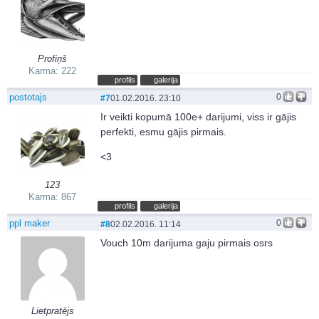
Profiņš
Karma: 222
profils
galerija
postotajs
0
#7
01.02.2016. 23:10
Ir veikti kopumā 100e+ darijumi, viss ir gājis
perfekti, esmu gājis pirmais.
<3
123
Karma: 867
profils
galerija
ppl maker
0
#8
02.02.2016. 11:14
Vouch 10m darijuma gaju pirmais osrs
Lietpratējs