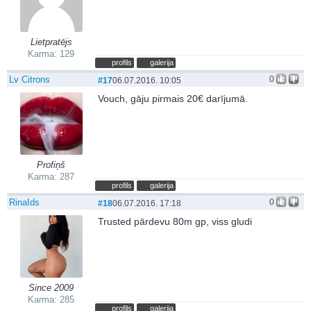
Lietpratējs
Karma: 129
profils
galerija
Lv Citrons
0
#17
06.07.2016. 10:05
Vouch, gāju pirmais 20€ darījumā.
Profiņš
Karma: 287
profils
galerija
RinaIds
0
#18
06.07.2016. 17:18
Trusted pārdevu 80m gp, viss gludi
Since 2009
Karma: 285
profils
galerija