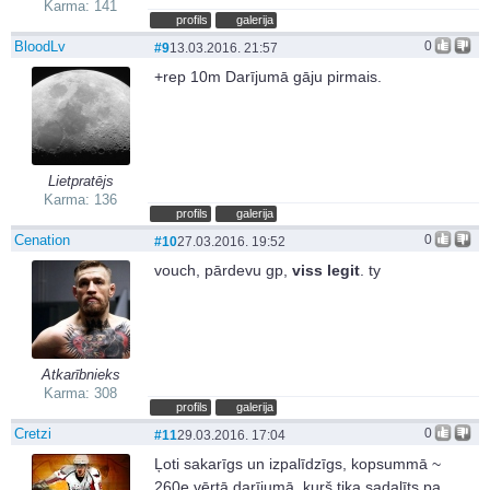
Karma: 141
profils
galerija
BloodLv
0
#9
13.03.2016. 21:57
+rep 10m Darījumā gāju pirmais.
Lietpratējs
Karma: 136
profils
galerija
Cenation
0
#10
27.03.2016. 19:52
vouch, pārdevu gp,
viss legit
. ty
Atkarībnieks
Karma: 308
profils
galerija
Cretzi
0
#11
29.03.2016. 17:04
Ļoti sakarīgs un izpalīdzīgs, kopsummā ~
260e vērtā darījumā, kurš tika sadalīts pa