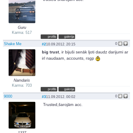
Guru
Karma: 517
profils
galerija
Shake Me
0
#2
10.09.2012. 20:15
big trust
, ir bijuši senāk ljoti daudz darijumi ar
irl naudaam, accounts, rsgp
Namdaris
Karma: 703
profils
galerija
9000
0
#3
11.09.2012. 00:02
Trusted,šarojām acc.
1337