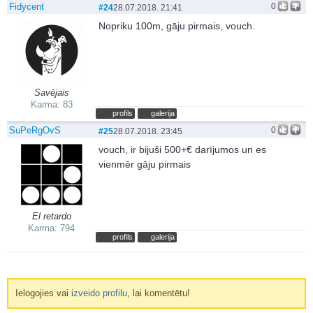
Fidycent
0
#24
28.07.2018. 21:41
Nopriku 100m, gāju pirmais, vouch.
Savējais
Karma: 83
profils
galerija
SuPeRgOvS
0
#25
28.07.2018. 23:45
vouch, ir bijuši 500+€ darījumos un es
vienmēr gāju pirmais
El retardo
Karma: 794
profils
galerija
Ielogojies vai
izveido profilu
, lai komentētu!