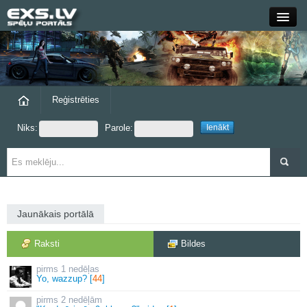
Close
Forums
Raksti
Reģistrēties
Niks:
Parole:
Blogi
Grupas
Steam
Jaunākais portālā
exs.lv
Raksti
Bildes
1 nedēļas
Yo, wazzup? [
44
]
2 nedēļām