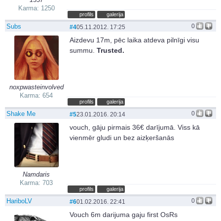
Karma: 1250
profils
galerija
Subs
0
#4
05.11.2012. 17:25
Aizdevu 17m, pēc laika atdeva pilnīgi visu
summu.
Trusted.
noxpwasteinvolved
Karma: 654
profils
galerija
Shake Me
0
#5
23.01.2016. 20:14
vouch, gāju pirmais 36€ darījumā. Viss kā
vienmēr gludi un bez aizķeršanās
Namdaris
Karma: 703
profils
galerija
HariboLV
0
#6
01.02.2016. 22:41
Vouch 6m darijuma gaju first OsRs