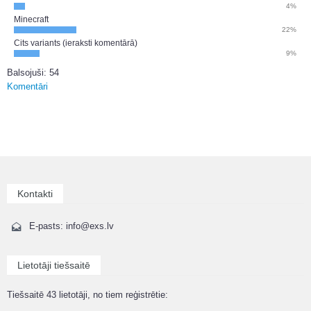
4%
Minecraft
22%
Cits variants (ieraksti komentārā)
9%
Balsojuši: 54
Komentāri
Kontakti
E-pasts: info@exs.lv
Lietotāji tiešsaitē
Tiešsaitē 43 lietotāji, no tiem reģistrētie: