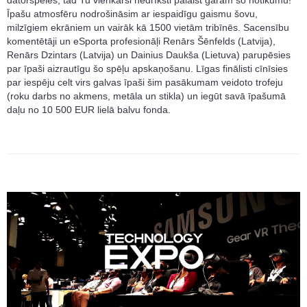
datorspēles, tad Tu vienkārši nedrīksti palaist garām šo notikumu!
Īpašu atmosfēru nodrošināsim ar iespaidīgu gaismu šovu,
milzīgiem ekrāniem un vairāk kā 1500 vietām tribīnēs. Sacensību
komentētāji un eSporta profesionāļi Renārs Šēnfelds (Latvija),
Renārs Dzintars (Latvija) un Dainius Daukša (Lietuva) parupēsies
par īpaši aizrautīgu šo spēļu apskaņošanu. Līgas finālisti cīnīsies
par iespēju celt virs galvas īpaši šim pasākumam veidoto trofeju
(roku darbs no akmens, metāla un stikla) un iegūt savā īpašumā
daļu no 10 500 EUR lielā balvu fonda.