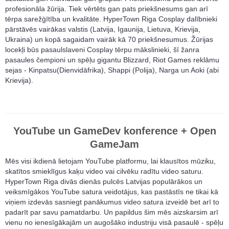
profesionāla žūrija. Tiek vērtēts gan pats priekšnesums gan arī
tērpa sarežģītība un kvalitāte. HyperTown Riga Cosplay dalībnieki
pārstāvēs vairākas valstis (Latvija, Igaunija, Lietuva, Krievija,
Ukraina) un kopā sagaidam vairāk kā 70 priekšnesumus. Žūrijas
locekļi būs pasaulslaveni Cosplay tērpu mākslinieki, šī žanra
pasaules čempioni un spēļu gigantu Blizzard, Riot Games reklāmu
sejas - Kinpatsu(Dienvidāfrika), Shappi (Polija), Narga un Aoki (abi
Krievija).
YouTube un GameDev konference + Open
GameJam
Mēs visi ikdienā lietojam YouTube platformu, lai klausītos mūziku,
skatītos smieklīgus kaķu video vai cilvēku radītu video saturu.
HyperTown Riga divās dienās pulcēs Latvijas populārākos un
veiksmīgākos YouTube satura veidotājus, kas pastāstīs ne tikai kā
viņiem izdevās sasniegt panākumus video satura izveidē bet arī to
padarīt par savu pamatdarbu. Un papildus šim mēs aizskarsim arī
vienu no ienesīgākajām un augošāko industriju visā pasaulē - spēļu