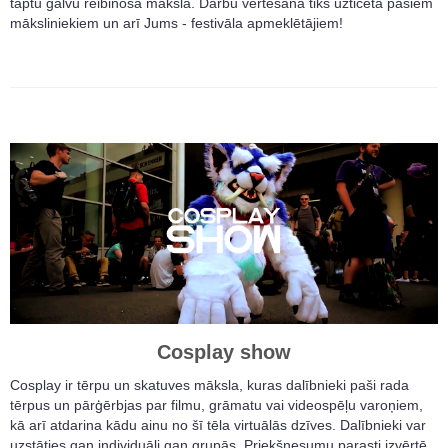
taptu galvu reibinoša māksla. Darbu vērtēšana tiks uzticēta pašiem
māksliniekiem un arī Jums - festivāla apmeklētājiem!
Cosplay show
Cosplay ir tērpu un skatuves māksla, kuras dalībnieki paši rada
tērpus un pārģērbjas par filmu, grāmatu vai videospēļu varoņiem,
kā arī atdarina kādu ainu no šī tēla virtuālās dzīves. Dalībnieki var
uzstāties gan individuāli gan grupās. Priekšnesumu parasti izvērtē