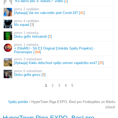
"Ko darīsi pēc 9. klases?" video [
1
]
2 nedēļām
[Aptauja] Vai esi vakcinēts pret Covid-19? [
41
]
4 nedēļām
Mu squad [
3
]
1 mēneša
Disku golfs tiešsaistē [
2
]
1 mēneša
⭐ EliteMU - S6 E3 Original [Unikāls Spēļu Projekts] -
Pievienojies [
164
]
3 mēnešiem
[Aptauja] Kādu oldschool spēļu serveri vajadzētu exā? [
25
]
6 mēnešiem
Disku golfa grozs [
0
]
1
2
3
4
5
Spēļu portāls
/ HyperTown Riga EXPO, Besl.pro Finālspēles un Biļešu
izloze!
HyperTown Riga EXPO, Besl.pro