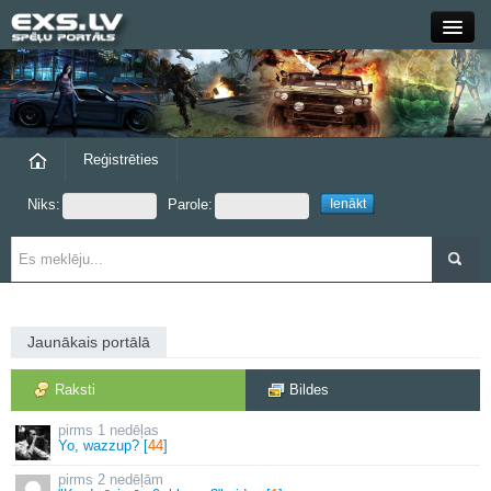
Close
Forums
Raksti
Reģistrēties
Niks:
Parole:
Blogi
Grupas
Steam
Jaunākais portālā
exs.lv
Raksti
Bildes
1 nedēļas
Yo, wazzup? [
44
]
2 nedēļām