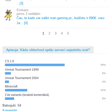
.
.
[3]
Emkans
2 nedēļām
Čau, te kads var salikt man gaming pc, budžets ir 890€.
varu
1a.
.
.
[0]
1
2
3
4
5
Aptauja: Kādu oldschool spēļu serveri vajadzētu exā?
CS 1.6
59%
Unreal Tournament 1999
6%
Unreal Tournament 2004
4%
Minecraft
22%
Cits variants (ieraksti komentārā)
9%
Balsojuši: 54
Komentāri