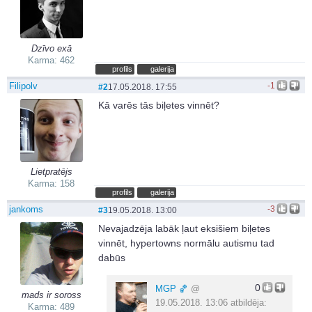
Dzīvo exā
Karma: 462
profils
galerija
Filipolv
-1
#2
17.05.2018. 17:55
Kā varēs tās biļetes vinnēt?
Lietpratējs
Karma: 158
profils
galerija
jankoms
-3
#3
19.05.2018. 13:00
Nevajadzēja labāk ļaut eksišiem biļetes
vinnēt, hypertowns normālu autismu tad
dabūs
0
MGΡ 🏀
@
mads ir soross
19.05.2018. 13:06 atbildēja:
Karma: 489