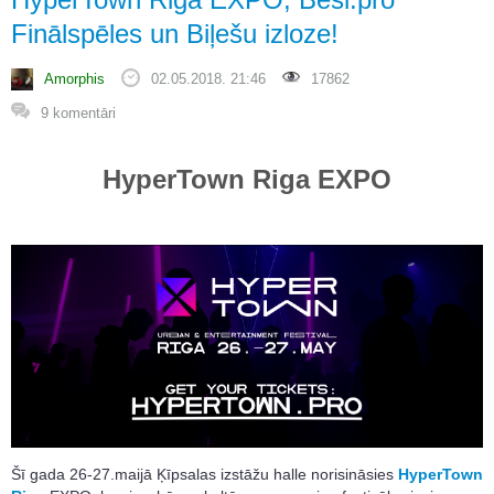
Finālspēles un Biļešu izloze!
Amorphis
02.05.2018. 21:46
17862
9 komentāri
HyperTown Riga EXPO
Šī gada 26-27.maijā Ķīpsalas izstāžu halle norisināsies
HyperTown