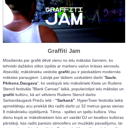
Graffiti Jam
Mūsdienās par grafiti dēvē vienu no ielu mākslas žanriem, ko
tehniski dažādos stilos izpilda ar markeru vai/un krāsas aerosolu.
Atsevišķi, mākslinieku veidotie
grafiti
jau ir pieskaitāmi modernās
mākslas paraugiem. Latvijā par tādiem uzskatāmi darbi "
Saule
,
Pērkons
,
Daugava
", ko veidojuši ielu mākslinieki Kiwie un Rudens
Stencil festivāla "Blank Canvas" laikā, popularizējot ielu mākslas un
grafiti
kultūru, kā arī vēlviens Rudens Stencil darbs
Sarkandaugavā Priežu ielā -
“Sarkanā”
. HyperTown festivāla laikā
apmeklētaju acu priekšā tiks radīti darbi uz 32 metrus garas sienas
8 mākslinieku izpildījumā. Tēma - spēles un spēļu kultūra. Visu
dienu kopā ar māksliniekiem būs arī vairāki DJ un beatbox kultūras
pārstāvji, kas radīs pareizo atmosfēru un muzikālo pavadījumu, lai