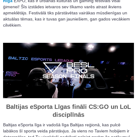
Riga
EXPO, kas ir urbānas kultūras un gaming festivāls visai
ģimenei! Šīs izstādes ietvaros sev tīkamo varēs atrast ikviens
apmeklētājs. Festivālā tiks pārstāvētas vairākas mūsdienīgas un
aktuālas tēmas, kas ir tuvas gan jauniešiem, gan gados vecākiem
cilvēkiem.
Baltijas eSporta Līgas fināli CS:GO un LoL
disciplīnās
Baltijas eSporta līga ir vadošā līga Baltijas reģionā, kas pulcē
labākos šī sporta veida pārstāvjus. Ja viens no Taviem hobijiem ir