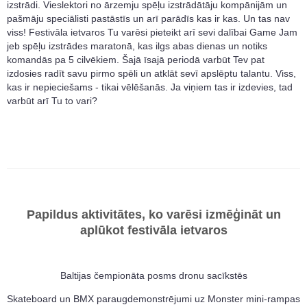
izstrādi. Vieslektori no ārzemju spēļu izstrādātāju kompānijām un
pašmāju speciālisti pastāstīs un arī parādīs kas ir kas. Un tas nav
viss! Festivāla ietvaros Tu varēsi pieteikt arī sevi dalībai Game Jam
jeb spēļu izstrādes maratonā, kas ilgs abas dienas un notiks
komandās pa 5 cilvēkiem. Šajā īsajā periodā varbūt Tev pat
izdosies radīt savu pirmo spēli un atklāt sevī apslēptu talantu. Viss,
kas ir nepieciešams - tikai vēlēšanās. Ja viņiem tas ir izdevies, tad
varbūt arī Tu to vari?
Papildus aktivitātes, ko varēsi izmēģināt un
aplūkot festivāla ietvaros
Baltijas čempionāta posms dronu sacīkstēs
Skateboard un BMX paraugdemonstrējumi uz Monster mini-rampas