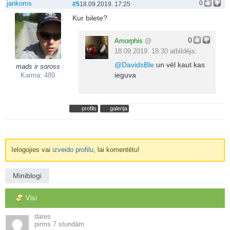
jankoms
0
#5
18.09.2019. 17:25
Kur bilete?
0
Amorphis
@
18.09.2019. 18:30 atbildēja:
@
DavidsBle
un vēl kaut kas
mads ir soross
ieguva
Karma: 489
profils
galerija
Ielogojies vai
izveido profilu
, lai komentētu!
Miniblogi
Visi
dares
7 stundām