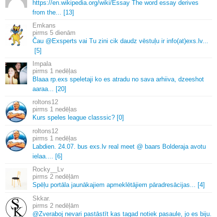
https://en.
wikipedia.
org/wiki/Essay The word essay derives
from the.
.
.
[13]
Emkans
5 dienām
Čau @Exsperts vai Tu zini cik daudz vēstuļu ir info(at)exs.
lv.
.
.
[5]
Impala
1 nedēļas
Blaaa rp.
exs speletaji ko es atradu no sava arhiiva, dzeeshot
aaraa.
.
.
[20]
roltons12
1 nedēļas
Kurs speles league classsic? [0]
roltons12
1 nedēļas
Labdien.
24.
07.
bus exs.
lv real meet @ baars Bolderaja avotu
ielaa.
.
.
.
[6]
Rocky__Lv
2 nedēļām
Spēļu portāla jaunākajiem apmeklētājiem pāradresācijas.
.
.
[4]
Skkar.
2 nedēļām
@Zveraboj nevari pastāstīt kas tagad notiek pasaule, jo es biju.