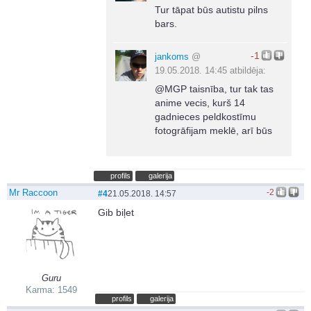
Tur tāpat būs autistu pilns
bars.
-1
jankoms
@
19.05.2018. 14:45 atbildēja:
@MGP taisnība, tur tak tas
anime vecis, kurš 14
gadnieces peldkostīmu
fotogrāfijam meklē, arī būs
profils
galerija
Mr Raccoon
-2
#4
21.05.2018. 14:57
Gib biļet
Guru
Karma: 1549
profils
galerija