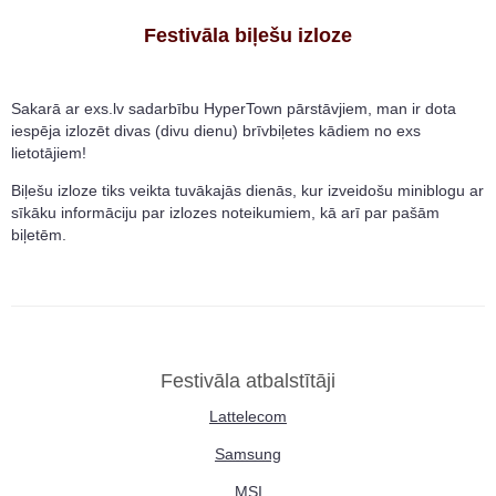
Festivāla biļešu izloze
Sakarā ar exs.lv sadarbību HyperTown pārstāvjiem, man ir dota
iespēja izlozēt divas (divu dienu) brīvbiļetes kādiem no exs
lietotājiem!
Biļešu izloze tiks veikta tuvākajās dienās, kur izveidošu miniblogu ar
sīkāku informāciju par izlozes noteikumiem, kā arī par pašām
biļetēm.
Festivāla atbalstītāji
Lattelecom
Samsung
MSI