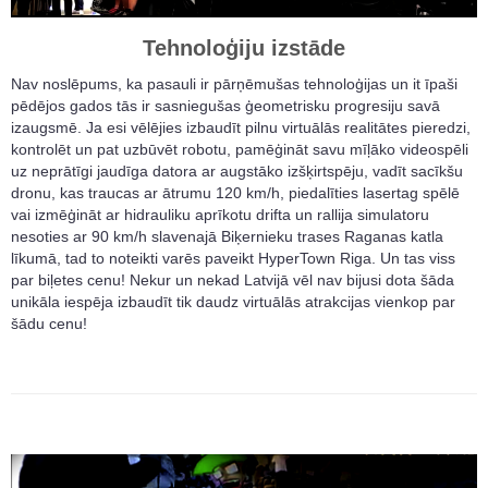
Tehnoloģiju izstāde
Nav noslēpums, ka pasauli ir pārņēmušas tehnoloģijas un it īpaši
pēdējos gados tās ir sasniegušas ģeometrisku progresiju savā
izaugsmē. Ja esi vēlējies izbaudīt pilnu virtuālās realitātes pieredzi,
kontrolēt un pat uzbūvēt robotu, pamēģināt savu mīļāko videospēli
uz neprātīgi jaudīga datora ar augstāko izšķirtspēju, vadīt sacīkšu
dronu, kas traucas ar ātrumu 120 km/h, piedalīties lasertag spēlē
vai izmēģināt ar hidrauliku aprīkotu drifta un rallija simulatoru
nesoties ar 90 km/h slavenajā Biķernieku trases Raganas katla
līkumā, tad to noteikti varēs paveikt HyperTown Riga. Un tas viss
par biļetes cenu! Nekur un nekad Latvijā vēl nav bijusi dota šāda
unikāla iespēja izbaudīt tik daudz virtuālās atrakcijas vienkop par
šādu cenu!