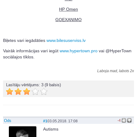
HP Omen
GOEXANIMO
Biļetes vari iegādāties
www.bilesuserviss.lv
Vairāk informācijas vari iegūt
www.hypertown.pro
vai @HyperTown
sociālajos tīklos.
Laboja mad, labots 2x
Lasītāju vērtējums:
3
(9 balsis)
Ods
-4
#1
03.05.2018. 17:08
Autisms