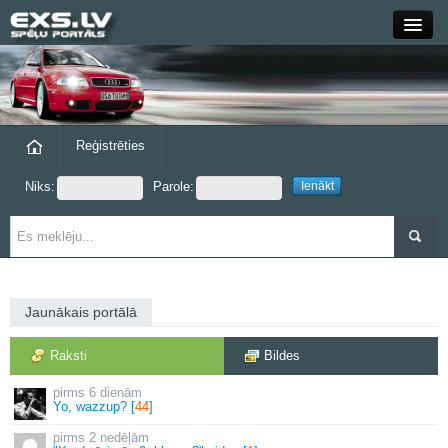
Close
Forums
Raksti
Reģistrēties
Niks:
Parole:
Blogi
Grupas
Steam
Jaunākais portālā
exs.lv
Raksti
Bildes
6 dienām
Yo, wazzup? [
44
]
2 nedēļām