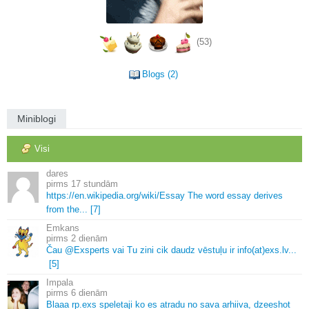
(53)
Blogs (2)
Miniblogi
Visi
dares
17 stundām
https://en.
wikipedia.
org/wiki/Essay The word essay derives
from the.
.
.
[7]
Emkans
2 dienām
Čau @Exsperts vai Tu zini cik daudz vēstuļu ir info(at)exs.
lv.
.
.
[5]
Impala
6 dienām
Blaaa rp.
exs speletaji ko es atradu no sava arhiiva, dzeeshot