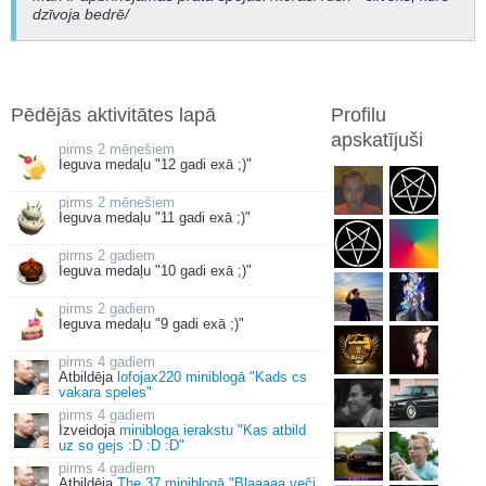
dzīvoja bedrē/
Pēdējās aktivitātes lapā
Profilu
apskatījuši
2 mēnešiem
Ieguva medaļu "12 gadi exā ;)"
2 mēnešiem
Ieguva medaļu "11 gadi exā ;)"
2 gadiem
Ieguva medaļu "10 gadi exā ;)"
2 gadiem
Ieguva medaļu "9 gadi exā ;)"
4 gadiem
Atbildēja
lofojax220 miniblogā "Kads cs
vakara speles"
4 gadiem
Izveidoja
minibloga ierakstu "Kas atbild
uz so gejs :D :D :D"
4 gadiem
Atbildēja
The 37 miniblogā "Bļaaaaa veči,