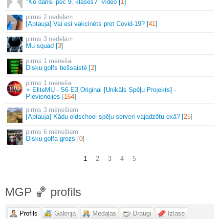
"Ko darīsi pēc 9. klases?" video [
1
]
2 nedēļām
[Aptauja] Vai esi vakcinēts pret Covid-19? [
41
]
3 nedēļām
Mu squad [
3
]
1 mēneša
Disku golfs tiešsaistē [
2
]
1 mēneša
⭐ EliteMU - S6 E3 Original [Unikāls Spēļu Projekts] -
Pievienojies [
164
]
3 mēnešiem
[Aptauja] Kādu oldschool spēļu serveri vajadzētu exā? [
25
]
6 mēnešiem
Disku golfa grozs [
0
]
1
2
3
4
5
MGΡ 🏀 profils
Profils
Galerija
Medaļas
Draugi
Izlase