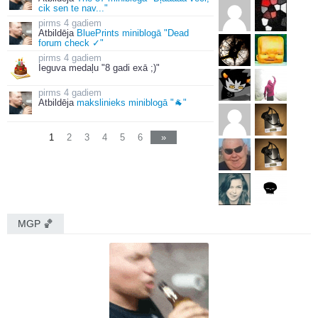
cik sen te nav..."
4 gadiem
Atbildēja
BluePrints miniblogā "Dead
forum check ✓"
4 gadiem
Ieguva medaļu "8 gadi exā ;)"
4 gadiem
Atbildēja
makslinieks miniblogā "🐐"
1
2
3
4
5
6
»
MGΡ 🏀