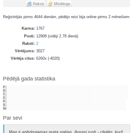
Raksti
Miniblogs
Reģistrējās pirms 4644 dienām, pēdējo reizi bija online pirms 2 mēnešiem
Karma
1767
Posti
12908 (vidēji 2.78 dienā)
Raksti
2
Vērtējums
3027
Vērtēja citus
6260x (-4020)
Pēdējā gada statistika
P
O
T
C
P
S
Sv
Par sevi
Man ir apbrīnojamas prata spējas. /korasi rush - cilvēks, kurš