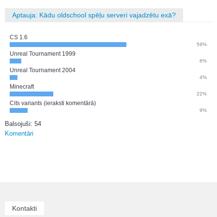
Aptauja: Kādu oldschool spēļu serveri vajadzētu exā?
CS 1.6
59%
Unreal Tournament 1999
6%
Unreal Tournament 2004
4%
Minecraft
22%
Cits variants (ieraksti komentārā)
9%
Balsojuši: 54
Komentāri
Kontakti