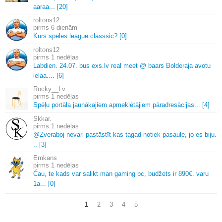
aaraa.
.
.
[20]
roltons12
6 dienām
Kurs speles league classsic? [0]
roltons12
1 nedēļas
Labdien.
24.
07.
bus exs.
lv real meet @ baars Bolderaja avotu
ielaa.
.
.
.
[6]
Rocky__Lv
1 nedēļas
Spēļu portāla jaunākajiem apmeklētājiem pāradresācijas.
.
.
[4]
Skkar.
1 nedēļas
@Zveraboj nevari pastāstīt kas tagad notiek pasaule, jo es biju.
.
.
[3]
Emkans
1 nedēļas
Čau, te kads var salikt man gaming pc, budžets ir 890€.
varu
1a.
.
.
[0]
1
2
3
4
5