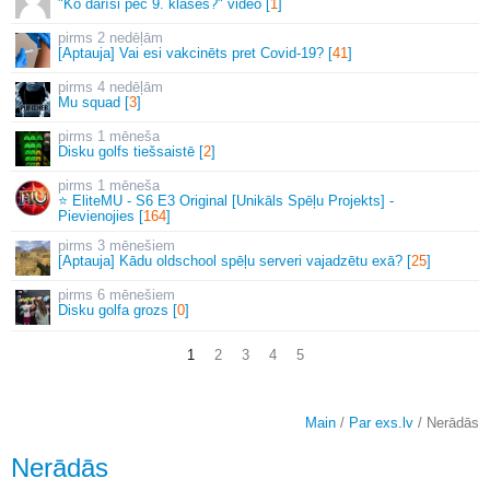
"Ko darīsi pēc 9. klases?" video [
1
]
2 nedēļām
[Aptauja] Vai esi vakcinēts pret Covid-19? [
41
]
4 nedēļām
Mu squad [
3
]
1 mēneša
Disku golfs tiešsaistē [
2
]
1 mēneša
⭐ EliteMU - S6 E3 Original [Unikāls Spēļu Projekts] -
Pievienojies [
164
]
3 mēnešiem
[Aptauja] Kādu oldschool spēļu serveri vajadzētu exā? [
25
]
6 mēnešiem
Disku golfa grozs [
0
]
1
2
3
4
5
Main
/
Par exs.lv
/ Nerādās
Nerādās