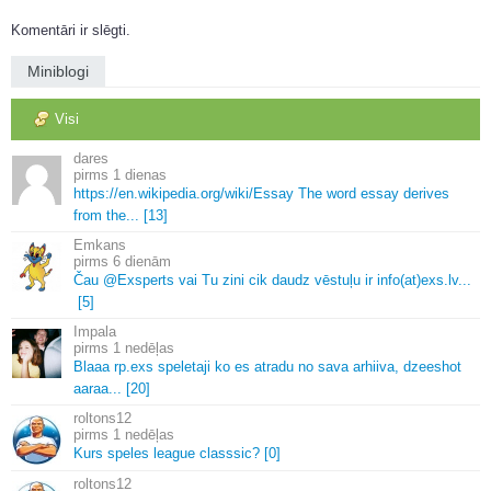
Komentāri ir slēgti.
Miniblogi
Visi
dares
1 dienas
https://en.
wikipedia.
org/wiki/Essay The word essay derives
from the.
.
.
[13]
Emkans
6 dienām
Čau @Exsperts vai Tu zini cik daudz vēstuļu ir info(at)exs.
lv.
.
.
[5]
Impala
1 nedēļas
Blaaa rp.
exs speletaji ko es atradu no sava arhiiva, dzeeshot
aaraa.
.
.
[20]
roltons12
1 nedēļas
Kurs speles league classsic? [0]
roltons12