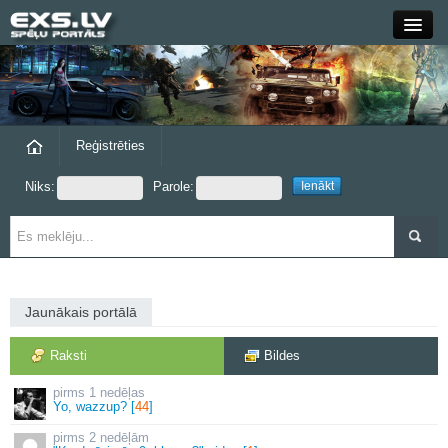
Close
Forums
Raksti
Reģistrēties
Niks:
Parole:
Blogi
Grupas
Steam
Jaunākais portālā
exs.lv
Raksti
Bildes
1 nedēļas
Yo, wazzup? [
44
]
2 nedēļām