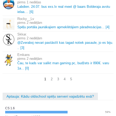
1 nedēļas
Labdien.
24.
07.
bus exs.
lv real meet @ baars Bolderaja avotu
ielaa.
.
.
.
[6]
Rocky__Lv
2 nedēļām
Spēļu portāla jaunākajiem apmeklētājiem pāradresācijas.
.
.
[4]
Skkar.
2 nedēļām
@Zveraboj nevari pastāstīt kas tagad notiek pasaule, jo es biju.
.
.
[3]
Emkans
2 nedēļām
Čau, te kads var salikt man gaming pc, budžets ir 890€.
varu
1a.
.
.
[0]
1
2
3
4
5
Aptauja: Kādu oldschool spēļu serveri vajadzētu exā?
CS 1.6
59%