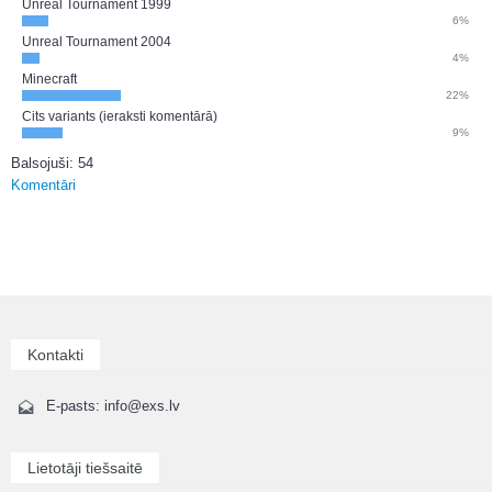
Unreal Tournament 1999
6%
Unreal Tournament 2004
4%
Minecraft
22%
Cits variants (ieraksti komentārā)
9%
Balsojuši: 54
Komentāri
Kontakti
E-pasts: info@exs.lv
Lietotāji tiešsaitē