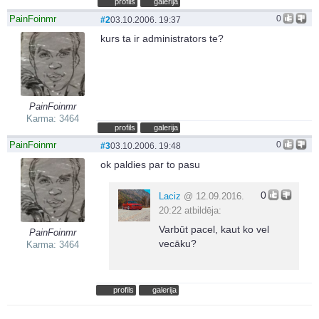
profils
galerija
PainFoinmr
0
#2
03.10.2006. 19:37
kurs ta ir administrators te?
PainFoinmr
Karma: 3464
profils
galerija
PainFoinmr
0
#3
03.10.2006. 19:48
ok paldies par to pasu
0
Laciz
@ 12.09.2016.
20:22 atbildēja:
Varbūt pacel, kaut ko vel
PainFoinmr
vecāku?
Karma: 3464
profils
galerija