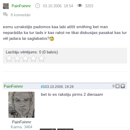
PainFoinmr
03.10.2006. 18:54
3203
8 komentāri
esmu uzrakstijis padomos kaa labi atītīt smithing bet man
neparādās ka tur tads ir kas rakst ne tikai diskusijas pasakat kas tur
vēl jadara lai saglabatos?
Lasītāju vērtējums:
0
(0 balsis)
PainFoinmr
0
#1
03.10.2006. 19:28
bet to es rakstiju pirms 2 dienaam
PainFoinmr
Karma: 3464