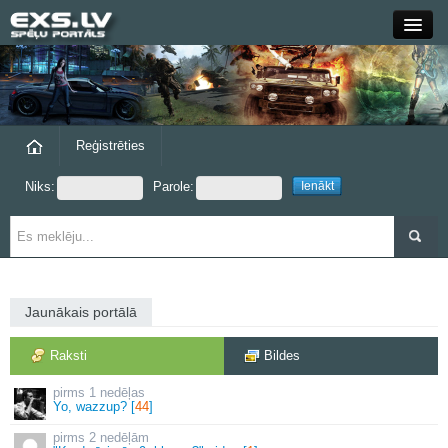
Close
Forums
Raksti
Reģistrēties
Niks:
Parole:
Blogi
Grupas
Steam
Jaunākais portālā
exs.lv
Raksti
Bildes
1 nedēļas
Yo, wazzup? [
44
]
2 nedēļām