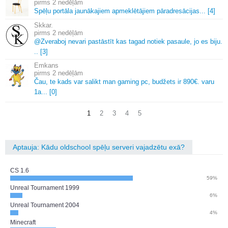
2 nedēļām
Spēļu portāla jaunākajiem apmeklētājiem pāradresācijas.
.
.
[4]
Skkar.
2 nedēļām
@Zveraboj nevari pastāstīt kas tagad notiek pasaule, jo es biju.
.
.
[3]
Emkans
2 nedēļām
Čau, te kads var salikt man gaming pc, budžets ir 890€.
varu
1a.
.
.
[0]
1
2
3
4
5
Aptauja: Kādu oldschool spēļu serveri vajadzētu exā?
CS 1.6
59%
Unreal Tournament 1999
6%
Unreal Tournament 2004
4%
Minecraft