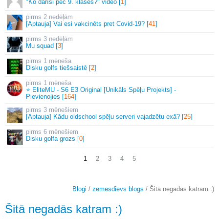
"Ko darīsi pēc 9. klases?" video [
1
]
2 nedēļām
[Aptauja] Vai esi vakcinēts pret Covid-19? [
41
]
3 nedēļām
Mu squad [
3
]
1 mēneša
Disku golfs tiešsaistē [
2
]
1 mēneša
⭐ EliteMU - S6 E3 Original [Unikāls Spēļu Projekts] -
Pievienojies [
164
]
3 mēnešiem
[Aptauja] Kādu oldschool spēļu serveri vajadzētu exā? [
25
]
6 mēnešiem
Disku golfa grozs [
0
]
1
2
3
4
5
Blogi
/
zemesdievs blogs
/ Šitā negadās katram :)
Šitā negadās katram :)