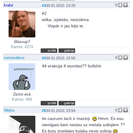
krabz
0
#4
30.01.2010. 23:20
#2
ielika, izpletās, neizņēma.
Vispār ir jau bijis te.
Wassup?
Karma: 4274
profils
galerija
zemesdievs
0
#5
30.01.2010. 23:50
4# erakcija 4 stundas?? bullshit
Dzīvo exā
Karma: 444
profils
galerija
Niķķis.
0
#6
30.01.2010. 23:54
tie caurumi tach ir mazinji.
Hmm. Es esu
vieniigais kam nestav uz metala solinjiem ??
Es butu izvelejies kulaka nevis solinja