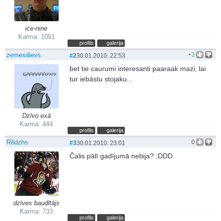
ice-nine
Karma: 1051
profils
galerija
zemesdievs
+3
#2
30.01.2010. 22:53
bet tie caurumi interesanti paaraak mazi, lai
tur iebāstu stojaku...
Dzīvo exā
Karma: 444
profils
galerija
Rõdzhs
0
#3
30.01.2010. 23:01
Čalis pālī gadījumā nebija? ;DDD
dzīves baudītājs
Karma: 733
profils
galerija