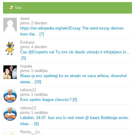
Visi
dares
2 dienām
https://en.
wikipedia.
org/wiki/Essay The word essay derives
from the.
.
.
[7]
Emkans
4 dienām
Čau @Exsperts vai Tu zini cik daudz vēstuļu ir info(at)exs.
lv.
.
.
[5]
Impala
1 nedēļas
Blaaa rp.
exs speletaji ko es atradu no sava arhiiva, dzeeshot
aaraa.
.
.
[20]
roltons12
1 nedēļas
Kurs speles league classsic? [0]
roltons12
1 nedēļas
Labdien.
24.
07.
bus exs.
lv real meet @ baars Bolderaja avotu
ielaa.
.
.
.
[6]
Rocky__Lv