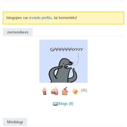
Ielogojies vai
izveido profilu
, lai komentētu!
zemesdievs
(45)
Blogs (9)
Miniblogi