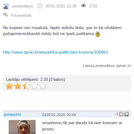
zemesdievs
30.01.2010. 22:36
1710
9 komentāri
Nu kopeet nav maaksla, tāpēc iedošu linku, par to kā cilvēkiem
pašapmierināšanāš mēdz būt ne īpaši patīkama
http://www.spoki.lv/aktuali/Ka-palikt-bez-kranina/106861
Laboja zemesdievs, labots 1x
Lasītāju vērtējums:
2.33
(3 balsis)
purawskis
-3
#1
30.01.2010. 22:44
smadzeņu tik pat daudz kā tam krievam ar
jenotu