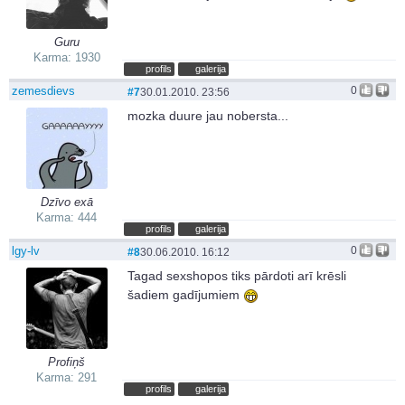
Guru
Karma: 1930
profils
galerija
zemesdievs
0
#7
30.01.2010. 23:56
mozka duure jau nobersta...
Dzīvo exā
Karma: 444
profils
galerija
lgy-lv
0
#8
30.06.2010. 16:12
Tagad sexshopos tiks pārdoti arī krēsli
šadiem gadījumiem
Profiņš
Karma: 291
profils
galerija