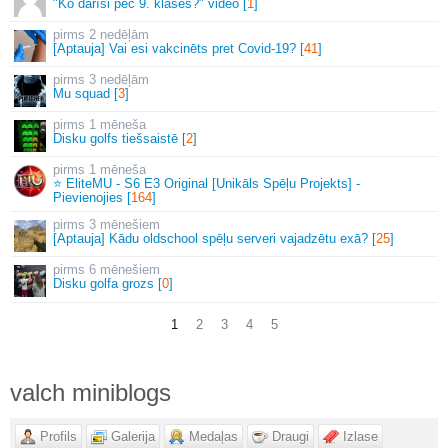
"Ko darīsi pēc 9. klases?" video [
1
]
2 nedēļām
[Aptauja] Vai esi vakcinēts pret Covid-19? [
41
]
3 nedēļām
Mu squad [
3
]
1 mēneša
Disku golfs tiešsaistē [
2
]
1 mēneša
⭐ EliteMU - S6 E3 Original [Unikāls Spēļu Projekts] -
Pievienojies [
164
]
3 mēnešiem
[Aptauja] Kādu oldschool spēļu serveri vajadzētu exā? [
25
]
6 mēnešiem
Disku golfa grozs [
0
]
1
2
3
4
5
valch miniblogs
Profils
Galerija
Medaļas
Draugi
Izlase