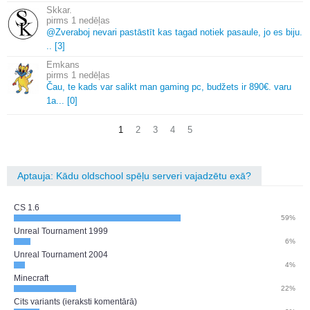
Skkar.
1 nedēļas
@Zveraboj nevari pastāstīt kas tagad notiek pasaule, jo es biju.
.
.
[3]
Emkans
1 nedēļas
Čau, te kads var salikt man gaming pc, budžets ir 890€.
varu
1a.
.
.
[0]
1
2
3
4
5
Aptauja: Kādu oldschool spēļu serveri vajadzētu exā?
CS 1.6
59%
Unreal Tournament 1999
6%
Unreal Tournament 2004
4%
Minecraft
22%
Cits variants (ieraksti komentārā)