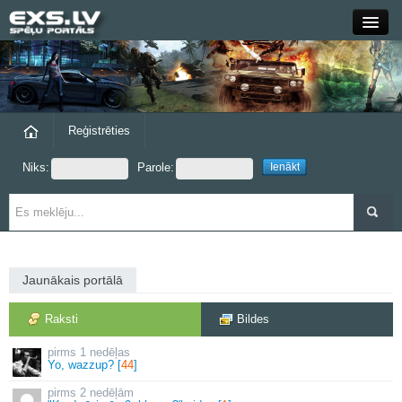
Close
Forums
Raksti
Reģistrēties
Niks:
Parole:
Blogi
Grupas
Steam
Jaunākais portālā
exs.lv
Raksti
Bildes
1 nedēļas
Yo, wazzup? [
44
]
2 nedēļām