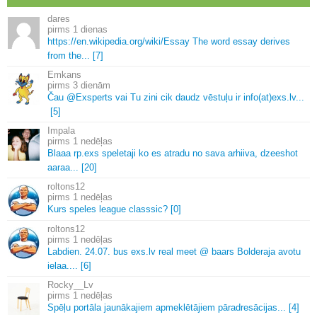
dares
1 dienas
https://en.
wikipedia.
org/wiki/Essay The word essay derives
from the.
.
.
[7]
Emkans
3 dienām
Čau @Exsperts vai Tu zini cik daudz vēstuļu ir info(at)exs.
lv.
.
.
[5]
Impala
1 nedēļas
Blaaa rp.
exs speletaji ko es atradu no sava arhiiva, dzeeshot
aaraa.
.
.
[20]
roltons12
1 nedēļas
Kurs speles league classsic? [0]
roltons12
1 nedēļas
Labdien.
24.
07.
bus exs.
lv real meet @ baars Bolderaja avotu
ielaa.
.
.
.
[6]
Rocky__Lv
1 nedēļas
Spēļu portāla jaunākajiem apmeklētājiem pāradresācijas.
.
.
[4]