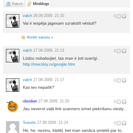
Raksti
Miniblogs
valch
28.09.2009. 21:10
0
Vai ir iespēja jagexam uzrakstīt vēstuli?
Atvērt sarunu »
valch
27.08.2009. 21:13
0
Lūdzu nobalsojiet, tas man ir ļoti svarīgi..
http://merzkiy.ru/google.htm
valch
27.08.2009. 21:17
0
Kas tev nepatīk?
obsidian
27.08.2009. 21:20
0
Jau neverot vaļā link scanners izmet piekrišanu viesty...
Susuris
27.08.2009. 21:24
0
He, he, nezinu, kādēļ, bet man sanāca smiekli par to,