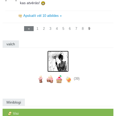
kas atvērās!
Apskatīt vēl 10 atbildes »
«
1
2
3
4
5
6
7
8
9
valch
(39)
Miniblogi
Visi