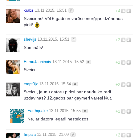
krabz
13.11.2015. 15:51
#
+4
Sveiciens! Vēl 6 gadi un varēsi enerģijas dzērienus
pirkt!
shevijs
13.11.2015. 15:51
#
+2
Sumināts!
EsmuJauniņais
13.11.2015. 15:52
#
+2
Sveicu
empt0jz
13.11.2015. 15:54
#
+2
Sveicu, jaunu datoru pirksi par naudu ko radi
uzdāvinās? 12.gados par gaymeri varesi kłut.
Earthquake
13.11.2015. 15:55
#
+1
Nē, ar datora iegādi nesteidzos
Impala
13.11.2015. 21:09
#
+2