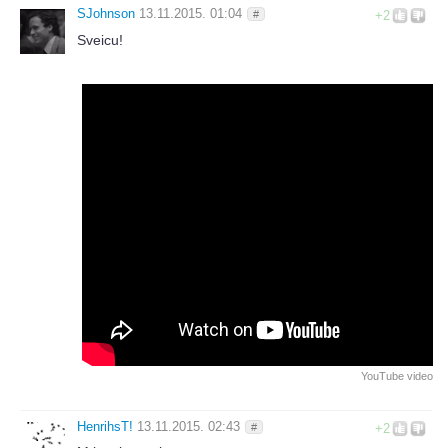
SJohnson
13.11.2015. 01:04
#
+2
Sveicu!
YouTube video
HenrihsT!
13.11.2015. 02:43
#
+2