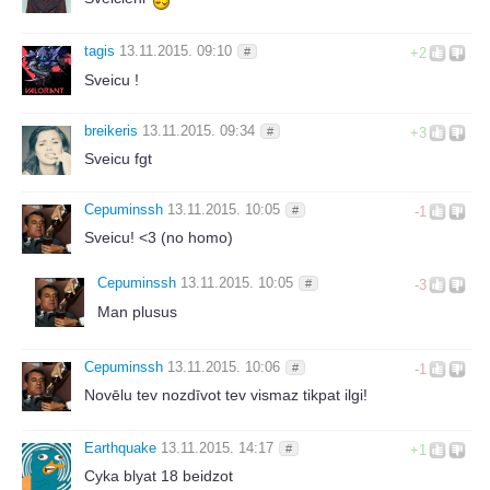
tagis
13.11.2015. 09:10
#
+2
Sveicu !
breikeris
13.11.2015. 09:34
#
+3
Sveicu fgt
Cepuminssh
13.11.2015. 10:05
#
-1
Sveicu! <3 (no homo)
Cepuminssh
13.11.2015. 10:05
#
-3
Man plusus
Cepuminssh
13.11.2015. 10:06
#
-1
Novēlu tev nozdīvot tev vismaz tikpat ilgi!
Earthquake
13.11.2015. 14:17
#
+1
Cyka blyat 18 beidzot