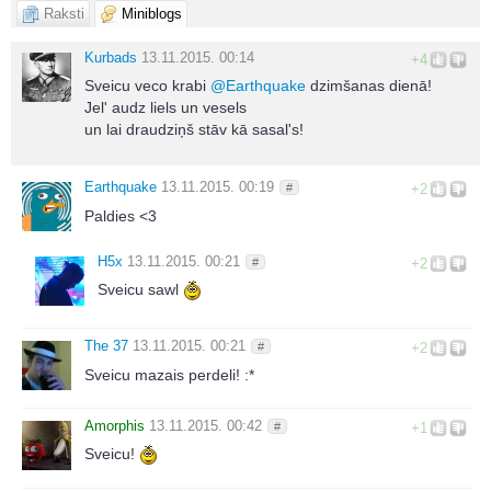
Raksti
Miniblogs
Kurbads
13.11.2015. 00:14
+4
Sveicu veco krabi
@
Earthquake
dzimšanas dienā!
Jel' audz liels un vesels
un lai draudziņš stāv kā sasal's!
Earthquake
13.11.2015. 00:19
#
+2
Paldies <3
H5x
13.11.2015. 00:21
#
+2
Sveicu sawl
The 37
13.11.2015. 00:21
#
+2
Sveicu mazais perdeli! :*
Amorphis
13.11.2015. 00:42
#
+1
Sveicu!