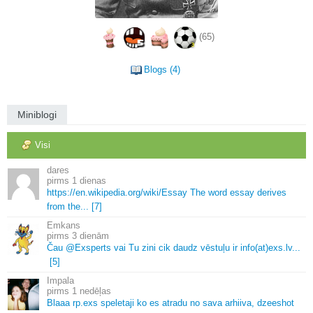
(65)
Blogs (4)
Miniblogi
Visi
dares
1 dienas
https://en.
wikipedia.
org/wiki/Essay The word essay derives
from the.
.
.
[7]
Emkans
3 dienām
Čau @Exsperts vai Tu zini cik daudz vēstuļu ir info(at)exs.
lv.
.
.
[5]
Impala
1 nedēļas
Blaaa rp.
exs speletaji ko es atradu no sava arhiiva, dzeeshot