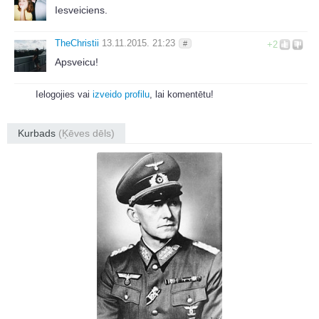
Iesveiciens.
TheChristii
13.11.2015. 21:23
#
+2
Apsveicu!
Ielogojies vai
izveido profilu
, lai komentētu!
Kurbads
(Ķēves dēls)