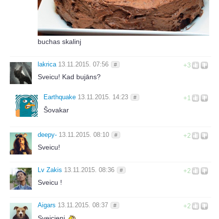
buchas skalinj
lakrica
13.11.2015. 07:56
#
+3
Sveicu! Kad bujāns?
Earthquake
13.11.2015. 14:23
#
+1
Šovakar
deepy-
13.11.2015. 08:10
#
+2
Sveicu!
Lv Zakis
13.11.2015. 08:36
#
+2
Sveicu !
Aigars
13.11.2015. 08:37
#
+2
Sveicieni