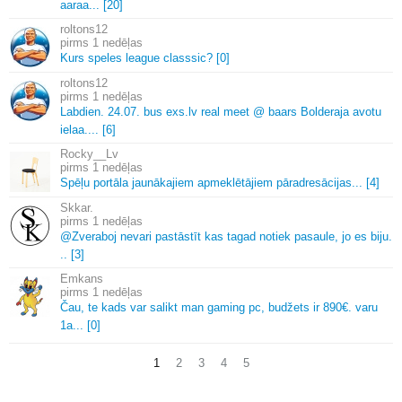
aaraa.
.
.
[20]
roltons12
1 nedēļas
Kurs speles league classsic? [0]
roltons12
1 nedēļas
Labdien.
24.
07.
bus exs.
lv real meet @ baars Bolderaja avotu
ielaa.
.
.
.
[6]
Rocky__Lv
1 nedēļas
Spēļu portāla jaunākajiem apmeklētājiem pāradresācijas.
.
.
[4]
Skkar.
1 nedēļas
@Zveraboj nevari pastāstīt kas tagad notiek pasaule, jo es biju.
.
.
[3]
Emkans
1 nedēļas
Čau, te kads var salikt man gaming pc, budžets ir 890€.
varu
1a.
.
.
[0]
1
2
3
4
5