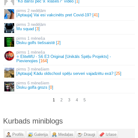
"Ko darīsi pēc 9. klases?" video [
1
]
2 nedēļām
[Aptauja] Vai esi vakcinēts pret Covid-19? [
41
]
3 nedēļām
Mu squad [
3
]
1 mēneša
Disku golfs tiešsaistē [
2
]
1 mēneša
⭐ EliteMU - S6 E3 Original [Unikāls Spēļu Projekts] -
Pievienojies [
164
]
3 mēnešiem
[Aptauja] Kādu oldschool spēļu serveri vajadzētu exā? [
25
]
6 mēnešiem
Disku golfa grozs [
0
]
1
2
3
4
5
Kurbads miniblogs
Profils
Galerija
Medaļas
Draugi
Izlase