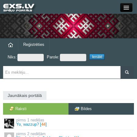
Close
Forums
Raksti
Reģistrēties
Niks:
Parole:
Blogi
Grupas
Steam
Jaunākais portālā
exs.lv
Raksti
Bildes
1 nedēļas
Yo, wazzup? [
44
]
2 nedēļām