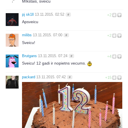
Mīkstais, sveicu
pj sk1ll
13.11.2015. 02:52
#
+2
Apsveicu
milibs
13.11.2015. 07:00
#
+2
Sveicu!
Brutgans
13.11.2015. 07:24
#
+4
Sveicu! 12 gadi ir nopietns vecums.
packard
13.11.2015. 07:42
#
+15