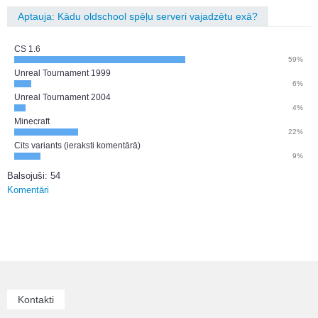
Aptauja: Kādu oldschool spēļu serveri vajadzētu exā?
CS 1.6
59%
Unreal Tournament 1999
6%
Unreal Tournament 2004
4%
Minecraft
22%
Cits variants (ieraksti komentārā)
9%
Balsojuši: 54
Komentāri
Kontakti