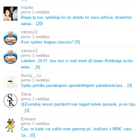
Impala
1 nedēļas
Blaaa rp.
exs speletaji ko es atradu no sava arhiiva, dzeeshot
aaraa.
.
.
[20]
roltons12
1 nedēļas
Kurs speles league classsic? [0]
roltons12
1 nedēļas
Labdien.
24.
07.
bus exs.
lv real meet @ baars Bolderaja avotu
ielaa.
.
.
.
[6]
Rocky__Lv
1 nedēļas
Spēļu portāla jaunākajiem apmeklētājiem pāradresācijas.
.
.
[4]
Skkar.
1 nedēļas
@Zveraboj nevari pastāstīt kas tagad notiek pasaule, jo es biju.
.
.
[3]
Emkans
1 nedēļas
Čau, te kads var salikt man gaming pc, budžets ir 890€.
varu
1a.
.
.
[0]