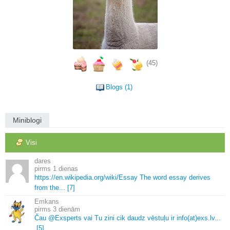
(45)
Blogs (1)
Miniblogi
Visi
dares
1 dienas
https://en.
wikipedia.
org/wiki/Essay The word essay derives
from the.
.
.
[7]
Emkans
3 dienām
Čau @Exsperts vai Tu zini cik daudz vēstuļu ir info(at)exs.
lv.
.
.
[5]