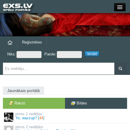
Close
Forums
Raksti
Reģistrēties
Niks:
Parole:
Blogi
Grupas
Steam
Jaunākais portālā
exs.lv
Raksti
Bildes
1 nedēļas
Yo, wazzup? [
44
]
2 nedēļām