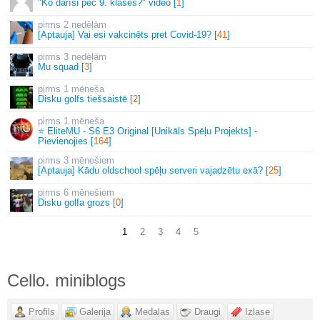
"Ko darīsi pēc 9. klases?" video [
1
]
2 nedēļām
[Aptauja] Vai esi vakcinēts pret Covid-19? [
41
]
3 nedēļām
Mu squad [
3
]
1 mēneša
Disku golfs tiešsaistē [
2
]
1 mēneša
⭐ EliteMU - S6 E3 Original [Unikāls Spēļu Projekts] -
Pievienojies [
164
]
3 mēnešiem
[Aptauja] Kādu oldschool spēļu serveri vajadzētu exā? [
25
]
6 mēnešiem
Disku golfa grozs [
0
]
1
2
3
4
5
Cello. miniblogs
Profils
Galerija
Medaļas
Draugi
Izlase