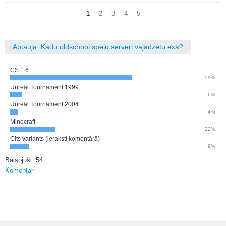
1
2
3
4
5
Aptauja: Kādu oldschool spēļu serveri vajadzētu exā?
CS 1.6
59%
Unreal Tournament 1999
6%
Unreal Tournament 2004
4%
Minecraft
22%
Cits variants (ieraksti komentārā)
9%
Balsojuši: 54
Komentāri