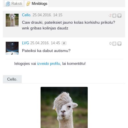
Raksti
Miniblogs
Cello.
25.04.2016. 14:15
-2
Caw drauki, pateiksiet jauno kolas korkishu prikolu?
wnk gribas kolinjas daudz
LVG
25.04.2016. 14:45
#
0
Pateiksi ka dabut autismu?
Ielogojies vai
izveido profilu
, lai komentētu!
Cello.