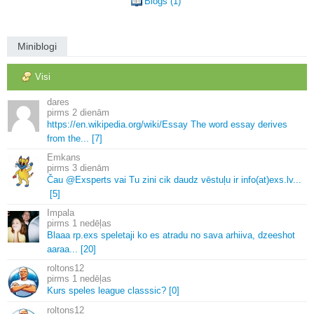
Blogs (1)
Miniblogi
Visi
dares
2 dienām
https://en.
wikipedia.
org/wiki/Essay The word essay derives
from the.
.
.
[7]
Emkans
3 dienām
Čau @Exsperts vai Tu zini cik daudz vēstuļu ir info(at)exs.
lv.
.
.
[5]
Impala
1 nedēļas
Blaaa rp.
exs speletaji ko es atradu no sava arhiiva, dzeeshot
aaraa.
.
.
[20]
roltons12
1 nedēļas
Kurs speles league classsic? [0]
roltons12