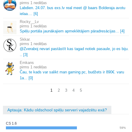
1 nedēļas
Labdien.
24.
07.
bus exs.
lv real meet @ baars Bolderaja avotu
ielaa.
.
.
.
[6]
Rocky__Lv
1 nedēļas
Spēļu portāla jaunākajiem apmeklētājiem pāradresācijas.
.
.
[4]
Skkar.
1 nedēļas
@Zveraboj nevari pastāstīt kas tagad notiek pasaule, jo es biju.
.
.
[3]
Emkans
1 nedēļas
Čau, te kads var salikt man gaming pc, budžets ir 890€.
varu
1a.
.
.
[0]
1
2
3
4
5
Aptauja: Kādu oldschool spēļu serveri vajadzētu exā?
CS 1.6
59%