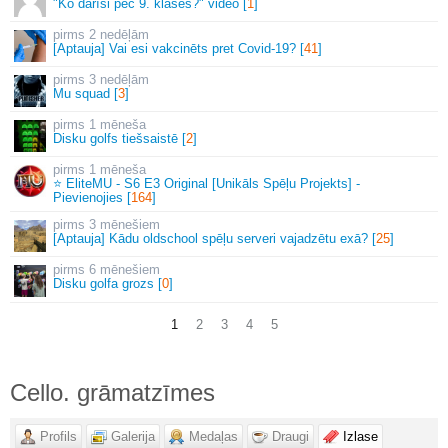
"Ko darīsi pēc 9. klases?" video [
1
]
2 nedēļām
[Aptauja] Vai esi vakcinēts pret Covid-19? [
41
]
3 nedēļām
Mu squad [
3
]
1 mēneša
Disku golfs tiešsaistē [
2
]
1 mēneša
⭐ EliteMU - S6 E3 Original [Unikāls Spēļu Projekts] -
Pievienojies [
164
]
3 mēnešiem
[Aptauja] Kādu oldschool spēļu serveri vajadzētu exā? [
25
]
6 mēnešiem
Disku golfa grozs [
0
]
1
2
3
4
5
Cello. grāmatzīmes
Profils
Galerija
Medaļas
Draugi
Izlase