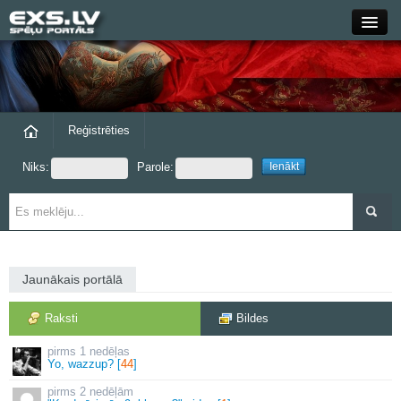
Close
Forums
Raksti
Reģistrēties
Niks:
Parole:
Blogi
Grupas
Steam
Jaunākais portālā
exs.lv
Raksti
Bildes
1 nedēļas
Yo, wazzup? [
44
]
2 nedēļām