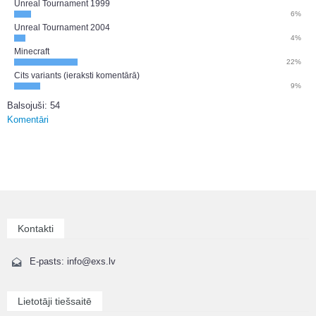
Unreal Tournament 1999
6%
Unreal Tournament 2004
4%
Minecraft
22%
Cits variants (ieraksti komentārā)
9%
Balsojuši: 54
Komentāri
Kontakti
E-pasts: info@exs.lv
Lietotāji tiešsaitē