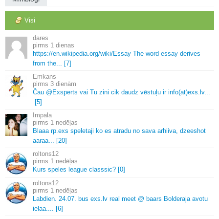
Visi
dares
1 dienas
https://en.
wikipedia.
org/wiki/Essay The word essay derives
from the.
.
.
[7]
Emkans
3 dienām
Čau @Exsperts vai Tu zini cik daudz vēstuļu ir info(at)exs.
lv.
.
.
[5]
Impala
1 nedēļas
Blaaa rp.
exs speletaji ko es atradu no sava arhiiva, dzeeshot
aaraa.
.
.
[20]
roltons12
1 nedēļas
Kurs speles league classsic? [0]
roltons12
1 nedēļas
Labdien.
24.
07.
bus exs.
lv real meet @ baars Bolderaja avotu
ielaa.
.
.
.
[6]