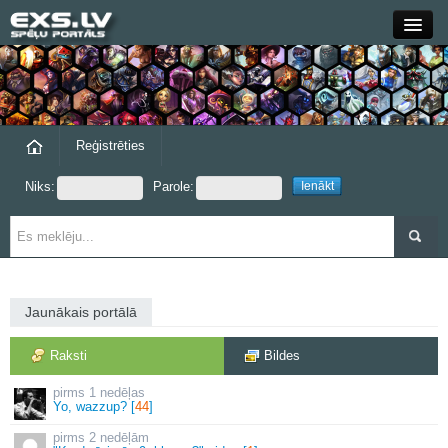
Close
Forums
Raksti
Reģistrēties
Niks:
Parole:
Blogi
Grupas
Steam
Jaunākais portālā
exs.lv
Raksti
Bildes
1 nedēļas
Yo, wazzup? [
44
]
2 nedēļām