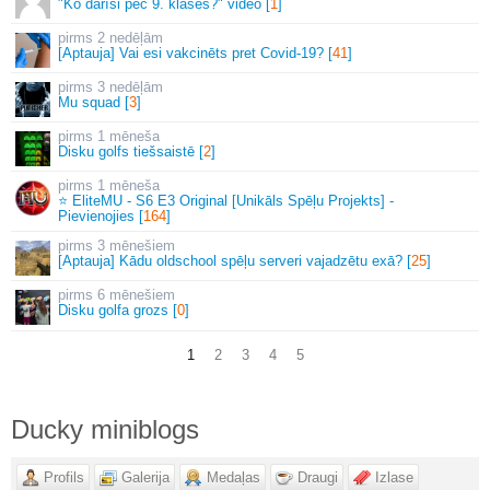
"Ko darīsi pēc 9. klases?" video [
1
]
2 nedēļām
[Aptauja] Vai esi vakcinēts pret Covid-19? [
41
]
3 nedēļām
Mu squad [
3
]
1 mēneša
Disku golfs tiešsaistē [
2
]
1 mēneša
⭐ EliteMU - S6 E3 Original [Unikāls Spēļu Projekts] -
Pievienojies [
164
]
3 mēnešiem
[Aptauja] Kādu oldschool spēļu serveri vajadzētu exā? [
25
]
6 mēnešiem
Disku golfa grozs [
0
]
1
2
3
4
5
Ducky miniblogs
Profils
Galerija
Medaļas
Draugi
Izlase