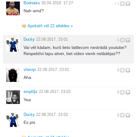
Bodnieks
30.04.2018. 17:27
+1
Nah amd?
Apskatīt vēl 22 atbildes »
Ducky
22.08.2017. 23:01
-1
Vai vēl kādam, kurš lieto lattlecom nestrādā youtube?
Respektīvi lapu atver, bet video vienk nelādējas??
shevijs
22.08.2017. 23:01
0
Aha.
empt0jz
22.08.2017. 23:02
0
Yea
Ducky
22.08.2017. 23:02
0
Es pis