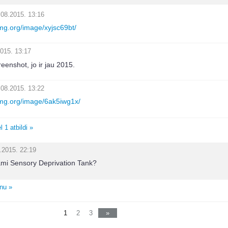
.08.2015. 13:16
img.org/image/xyjsc69bt/
015. 13:17
eenshot, jo ir jau 2015.
.08.2015. 13:22
timg.org/image/6ak5iwg1x/
 1 atbildi »
.2015. 22:19
ejami Sensory Deprivation Tank?
unu »
1
2
3
»