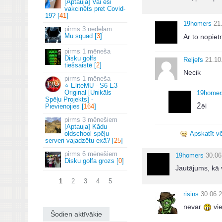
[Aptauja] Vai esi
vakcinēts pret Covid-
19? [
41
]
19homers
21
3 nedēļām
Mu squad [
3
]
Ar to nopie
1 mēneša
Disku golfs
Reljefs
21.10
tiešsaistē [
2
]
Necik
1 mēneša
⭐ EliteMU - S6 E3
Original [Unikāls
19homer
Spēļu Projekts] -
Žēl
Pievienojies [
164
]
3 mēnešiem
[Aptauja] Kādu
Apskatīt vē
oldschool spēļu
serveri vajadzētu exā? [
25
]
6 mēnešiem
19homers
30.06
Disku golfa grozs [
0
]
Jautājums, kā 
1
2
3
4
5
risins
30.06.2
nevar
vie
Šodien aktīvākie