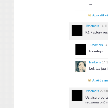
...
Apskatīt vē
19homers
14.11
Kā Factory res
19homers
14
Resetoju.
breikeris
14.1
Lol, tas jau
Atvērt sar
19homers
22.08
Uztaisu progra
redzama oriģin