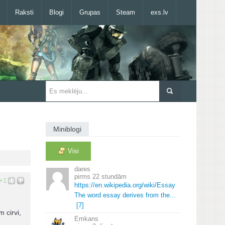
Raksti
Blogi
Grupas
Steam
exs.lv
Miniblogi
Visi
dares
22 stundām
+1
https://en.
wikipedia.
org/wiki/Essay
The word essay derives from the.
.
.
[7]
 cirvi,
Emkans