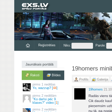
Reģistrēties
Niks:
Parole:
Jaunākais portālā
19homers mini
Raksti
Bildes
Profils
Galerija
1 nedēļas
Yo, wazzup? [
44
]
19homers
21.10
2 nedēļām
Radās viens tād
"Ko darīsi pēc 9.
Cik daudz kaul
klases?" video [
1
]
pieņemsim uzbr
2 nedēļām
nu tā, pa nopi