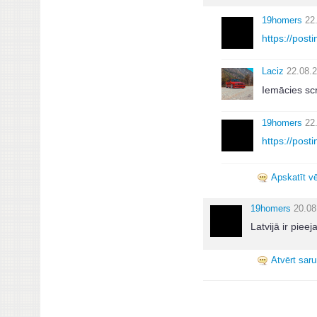
19homers
22
https://post
Laciz
22.08.2
Iemācies scr
19homers
22
https://pos
Apskatīt vēl
19homers
20.08
Latvijā ir pie
Atvērt sar