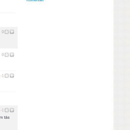
0
0
-1
-1
em tās