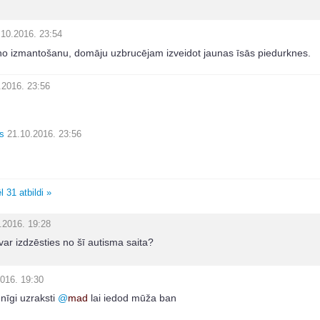
.10.2016. 23:54
tno izmantošanu, domāju uzbrucējam izveidot jaunas īsās piedurknes.
.2016. 23:56
s
21.10.2016. 23:56
l 31 atbildi »
.2016. 19:28
var izdzēsties no šī autisma saita?
016. 19:30
nīgi uzraksti
@
mad
lai iedod mūža ban