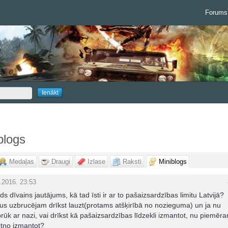
Forums
blogs
Medaļas
Draugi
Izlase
Raksti
Miniblogs
.2016. 23:53
s dīvains jautājums, kā tad īsti ir ar to pašaizsardzības limitu Latvijā?
us uzbrucējam drīkst lauzt(protams atšķirībā no nozieguma) un ja nu
ūk ar nazi, vai drīkst kā pašaizsardzības līdzekli izmantot, nu piemēram
etno izmantot?