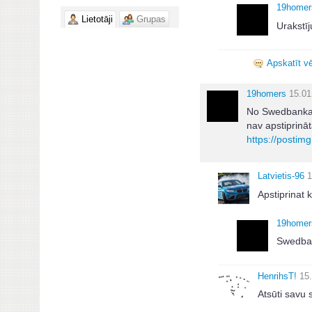
19homer
Lietotāji
Grupas
Urakstīj
Apskatīt vē
19homers
15.01
No Swedbankas 
nav apstiprināt
https://postim
Latvietis-96
1
Apstiprinat k
19homer
Swedban
HenrihsT!
15
Atsūti savu