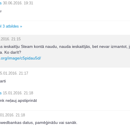
s
30.06.2016. 19:31
u
l 3 atbildes »
.2016. 21:15
ieskaitīju Steam kontā naudu, nauda ieskaitījās, bet nevar izmantot, j
a. Ko darīt?
g.org/image/c5pidau5d/
5.01.2016. 21:17
arti
s
15.01.2016. 21:18
k neļauj apstiprināt
.01.2016. 21:18
 swedbankas datus, pamēģināšu vai sanāk.