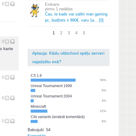
0
Emkans
1 nedēļas
Čau, te kads var salikt man gaming
pc, budžets ir 890€.
varu 1a.
.
.
[0]
1
2
3
4
5
0
o karte
Aptauja: Kādu oldschool spēļu serveri
vajadzētu exā?
CS 1.6
0
59%
Unreal Tournament 1999
6%
Unreal Tournament 2004
0
4%
Minecraft
22%
Cits variants (ieraksti komentārā)
0
9%
Balsojuši: 54
Komentāri