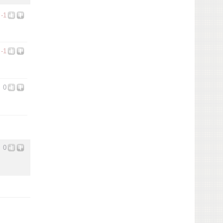
-1
-1
0
0