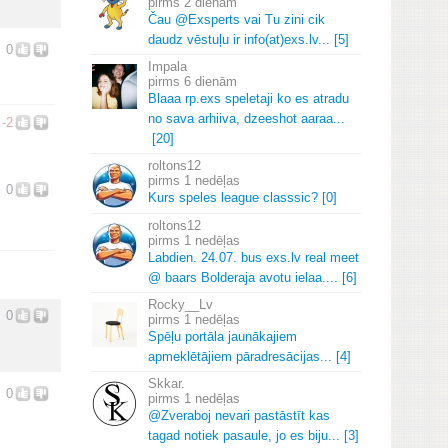
2 dienām
Čau @Exsperts vai Tu zini cik
daudz vēstuļu ir info(at)exs.
lv.
.
.
[5]
0
Impala
6 dienām
Blaaa rp.
exs speletaji ko es atradu
no sava arhiiva, dzeeshot aaraa.
.
.
-2
[20]
roltons12
1 nedēļas
0
Kurs speles league classsic? [0]
roltons12
1 nedēļas
Labdien.
24.
07.
bus exs.
lv real meet
@ baars Bolderaja avotu ielaa.
.
.
.
[6]
Rocky__Lv
0
1 nedēļas
Spēļu portāla jaunākajiem
apmeklētājiem pāradresācijas.
.
.
[4]
Skkar.
0
1 nedēļas
@Zveraboj nevari pastāstīt kas
tagad notiek pasaule, jo es biju.
.
.
[3]