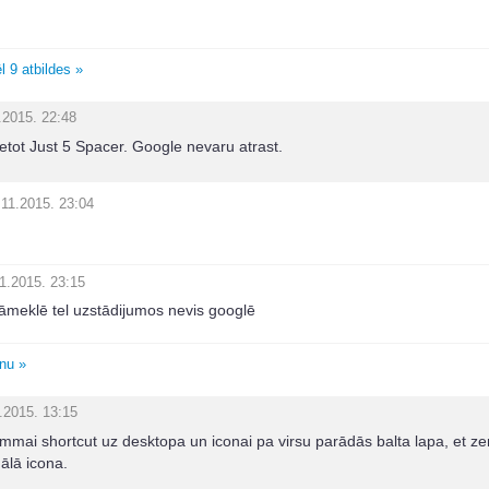
l 9 atbildes »
.2015. 22:48
etot Just 5 Spacer. Google nevaru atrast.
.11.2015. 23:04
1.2015. 23:15
 jāmeklē tel uzstādijumos nevis googlē
unu »
.2015. 13:15
mmai shortcut uz desktopa un iconai pa virsu parādās balta lapa, et z
ālā icona.