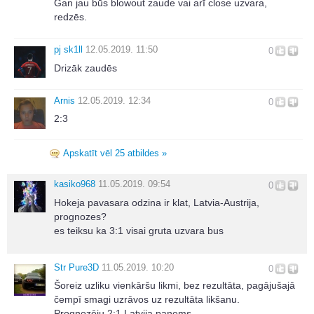
Gan jau būs blowout zaude vai arī close uzvara,
redzēs.
pj sk1ll
12.05.2019. 11:50
0
Drizāk zaudēs
Arnis
12.05.2019. 12:34
0
2:3
Apskatīt vēl 25 atbildes »
kasiko968
11.05.2019. 09:54
0
Hokeja pavasara odzina ir klat, Latvia-Austrija,
prognozes?
es teiksu ka 3:1 visai gruta uzvara bus
Str Pure3D
11.05.2019. 10:20
0
Šoreiz uzliku vienkāršu likmi, bez rezultāta, pagājušajā
čempī smagi uzrāvos uz rezultāta likšanu.
Prognozēju 2:1 Latvija paņems.