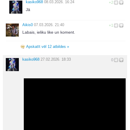
kasiko968
08.03.2026. 16:24
+2
Jā
Aikis0
07.03.2026. 21:40
+1
Labais, ieliku like un koment.
Apskatīt vēl 12 atbildes »
kasiko968
27.02.2026. 18:33
0