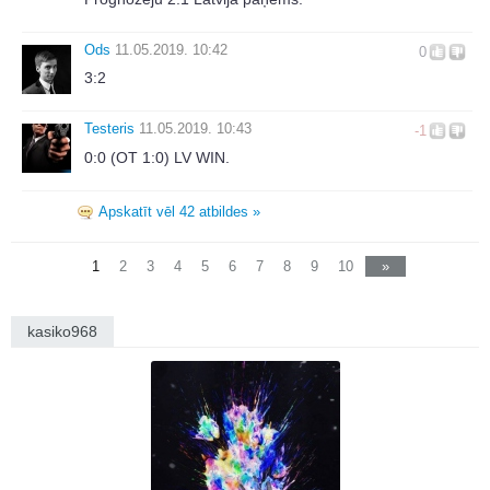
Ods
11.05.2019. 10:42
0
3:2
Testeris
11.05.2019. 10:43
-1
0:0 (OT 1:0) LV WIN.
Apskatīt vēl 42 atbildes »
1
2
3
4
5
6
7
8
9
10
»
kasiko968