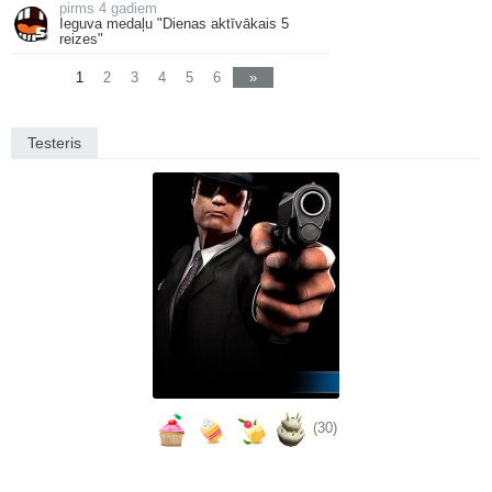
4 gadiem
Ieguva medaļu "Dienas aktīvākais 5
reizes"
1
2
3
4
5
6
»
Testeris
(30)