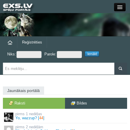
Close
Forums
Raksti
Reģistrēties
Niks:
Parole:
Blogi
Grupas
Steam
Jaunākais portālā
exs.lv
Raksti
Bildes
1 nedēļas
Yo, wazzup? [
44
]
2 nedēļām