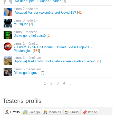
"Ko darīsi pēc 9. klases?" video [
1
]
2 nedēļām
[Aptauja] Vai esi vakcinēts pret Covid-19? [
41
]
3 nedēļām
Mu squad [
3
]
1 mēneša
Disku golfs tiešsaistē [
2
]
1 mēneša
⭐ EliteMU - S6 E3 Original [Unikāls Spēļu Projekts] -
Pievienojies [
164
]
3 mēnešiem
[Aptauja] Kādu oldschool spēļu serveri vajadzētu exā? [
25
]
6 mēnešiem
Disku golfa grozs [
0
]
1
2
3
4
5
Testeris profils
Profils
Galerija
Medaļas
Draugi
Izlase