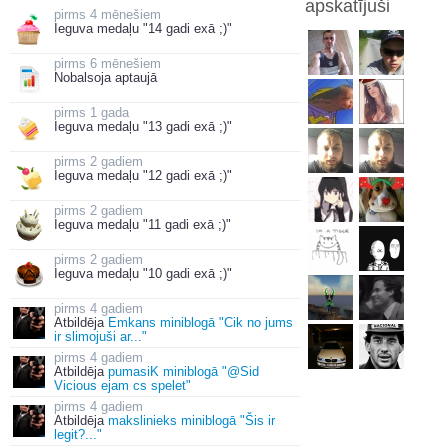
apskatījuši
4 mēnešiem
Ieguva medaļu "14 gadi exā ;)"
6 mēnešiem
Nobalsoja aptaujā
1 gada
Ieguva medaļu "13 gadi exā ;)"
2 gadiem
Ieguva medaļu "12 gadi exā ;)"
2 gadiem
Ieguva medaļu "11 gadi exā ;)"
2 gadiem
Ieguva medaļu "10 gadi exā ;)"
4 gadiem
Atbildēja
Emkans miniblogā "Cik no jums
ir slimojuši ar..."
4 gadiem
Atbildēja
pumasiK miniblogā "@Sid
Vicious ejam cs spelet"
4 gadiem
Atbildēja
makslinieks miniblogā "Šis ir
legit?..."