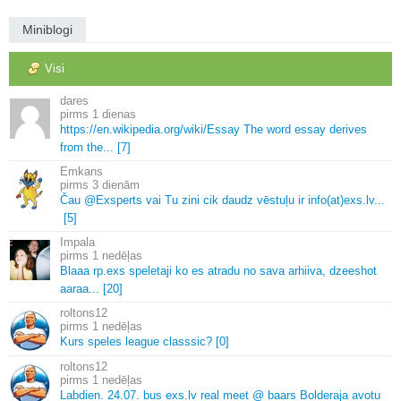
Miniblogi
Visi
dares
1 dienas
https://en.
wikipedia.
org/wiki/Essay The word essay derives
from the.
.
.
[7]
Emkans
3 dienām
Čau @Exsperts vai Tu zini cik daudz vēstuļu ir info(at)exs.
lv.
.
.
[5]
Impala
1 nedēļas
Blaaa rp.
exs speletaji ko es atradu no sava arhiiva, dzeeshot
aaraa.
.
.
[20]
roltons12
1 nedēļas
Kurs speles league classsic? [0]
roltons12
1 nedēļas
Labdien.
24.
07.
bus exs.
lv real meet @ baars Bolderaja avotu