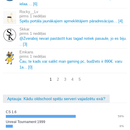
ielaa.
.
.
.
[6]
Rocky__Lv
1 nedēļas
Spēļu portāla jaunākajiem apmeklētājiem pāradresācijas.
.
.
[4]
Skkar.
1 nedēļas
@Zveraboj nevari pastāstīt kas tagad notiek pasaule, jo es biju.
.
.
[3]
Emkans
1 nedēļas
Čau, te kads var salikt man gaming pc, budžets ir 890€.
varu
1a.
.
.
[0]
1
2
3
4
5
Aptauja: Kādu oldschool spēļu serveri vajadzētu exā?
CS 1.6
59%
Unreal Tournament 1999
6%