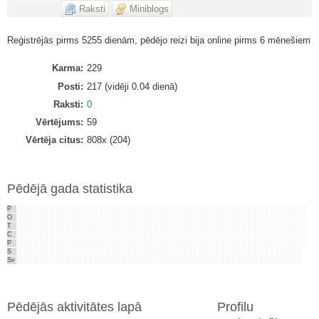
Raksti
Miniblogs
Reģistrējās pirms 5255 dienām, pēdējo reizi bija online pirms 6 mēnešiem
Karma
229
Posti
217 (vidēji 0.04 dienā)
Raksti
0
Vērtējums
59
Vērtēja citus
808x (204)
Pēdējā gada statistika
P
O
T
C
P
S
Sv
Pēdējās aktivitātes lapā
Profilu