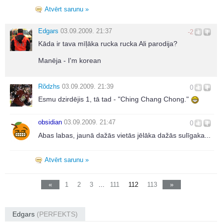
Atvērt sarunu »
Edgars
03.09.2009. 21:37
-2
Kāda ir tava mīļāka rucka rucka Ali parodija?
Manēja - I'm korean
Rõdzhs
03.09.2009. 21:39
0
Esmu dzirdējis 1, tā tad - "Ching Chang Chong."
obsidian
03.09.2009. 21:47
0
Abas labas, jaunā dažās vietās jēlāka dažās sulīgaka...
Atvērt sarunu »
«
1
2
3
...
111
112
113
»
Edgars
(PERFEKTS)