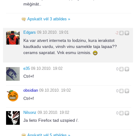
mēģināt..
Apskatīt vēl 3 atbildes »
Edgars
09.10.2010. 19:01
-2
Ka var atvert interneta to lodzinu, kura ierakstot
kautkadu vardu, vinsh vinu samekle taja lapaa??
cerams sapratat. Vnk esmu izmisis.
e35
09.10.2010. 19:02
0
Ctrl+f
obsidian
09.10.2010. 19:02
0
Ctrl+f
Nilsonz
09.10.2010. 19:02
0
Ja lieto Firefox tad uzspied /.
Apskatīt vēl 5 atbildes »