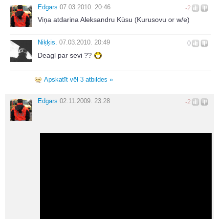
Edgars
07.03.2010. 20:46
-2
Viņa atdarina Aleksandru Kūsu (Kurusovu or w/e)
Niķķis.
07.03.2010. 20:49
0
Deagl par sevi ??
Apskatīt vēl 3 atbildes »
Edgars
02.11.2009. 23:28
-2