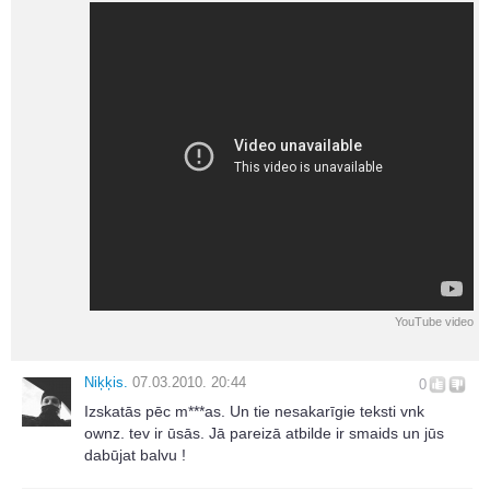
YouTube video
Niķķis.
07.03.2010. 20:44
0
Izskatās pēc m***as. Un tie nesakarīgie teksti vnk
ownz. tev ir ūsās. Jā pareizā atbilde ir smaids un jūs
dabūjat balvu !