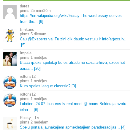
dares
25 minūtēm
https://en.
wikipedia.
org/wiki/Essay The word essay derives
from the.
.
.
[9]
Emkans
5 dienām
Čau @Exsperts vai Tu zini cik daudz vēstuļu ir info(at)exs.
lv.
.
.
[5]
Impala
1 nedēļas
Blaaa rp.
exs speletaji ko es atradu no sava arhiiva, dzeeshot
aaraa.
.
.
[20]
roltons12
1 nedēļas
Kurs speles league classsic? [0]
roltons12
1 nedēļas
Labdien.
24.
07.
bus exs.
lv real meet @ baars Bolderaja avotu
ielaa.
.
.
.
[6]
Rocky__Lv
2 nedēļām
Spēļu portāla jaunākajiem apmeklētājiem pāradresācijas.
.
.
[4]