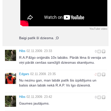
YouTube video
Baigi patīk šī dziesma. ;D
Hibs
02.11.2009. 23:33
0
R.A.P.&Igo oriģināls 10x labāks. Pārāk lēna ši versija un
viņi pārāk cenšas sarežģīt dziesmas skanējumu.
Edgars
02.11.2009. 23:35
-2
Nu nezinu gan, man labāk patīk šis izpildījums un
balsis skan labāk nekā R.A.P. Vs Igo dziesmā.
Hibs
02.11.2009. 23:42
0
Gaumes jautājums.