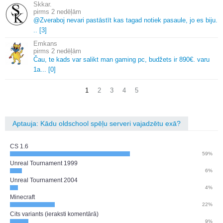
Skkar.
2 nedēļām
@Zveraboj nevari pastāstīt kas tagad notiek pasaule, jo es biju.
.
.
[3]
Emkans
2 nedēļām
Čau, te kads var salikt man gaming pc, budžets ir 890€.
varu
1a.
.
.
[0]
1
2
3
4
5
Aptauja: Kādu oldschool spēļu serveri vajadzētu exā?
CS 1.6
59%
Unreal Tournament 1999
6%
Unreal Tournament 2004
4%
Minecraft
22%
Cits variants (ieraksti komentārā)
9%