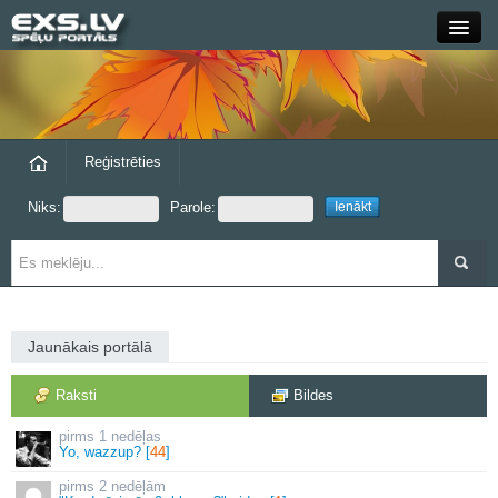
Close
Forums
Raksti
Reģistrēties
Niks:
Parole:
Blogi
Grupas
Steam
Jaunākais portālā
exs.lv
Raksti
Bildes
1 nedēļas
Yo, wazzup? [
44
]
2 nedēļām