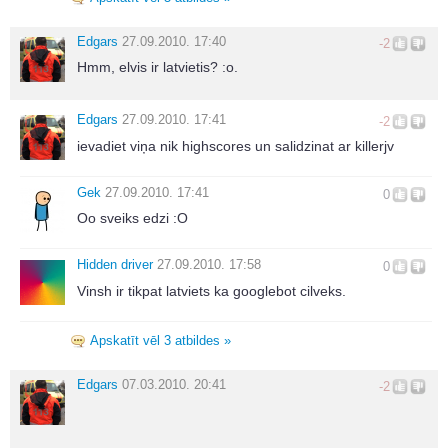
Edgars
27.09.2010. 17:40
-2
Hmm, elvis ir latvietis? :o.
Edgars
27.09.2010. 17:41
-2
ievadiet viņa nik highscores un salidzinat ar killerjv
Gek
27.09.2010. 17:41
0
Oo sveiks edzi :O
Hidden driver
27.09.2010. 17:58
0
Vinsh ir tikpat latviets ka googlebot cilveks.
Apskatīt vēl 3 atbildes »
Edgars
07.03.2010. 20:41
-2