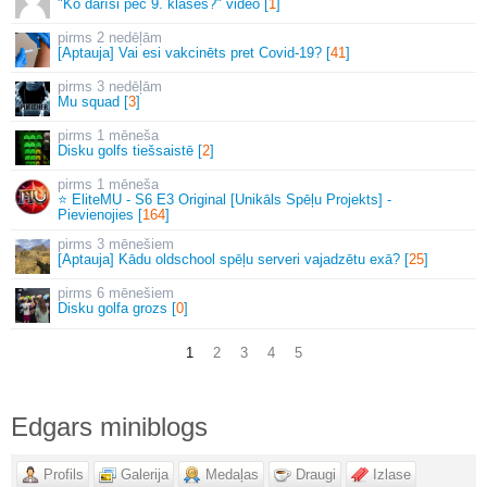
"Ko darīsi pēc 9. klases?" video [
1
]
2 nedēļām
[Aptauja] Vai esi vakcinēts pret Covid-19? [
41
]
3 nedēļām
Mu squad [
3
]
1 mēneša
Disku golfs tiešsaistē [
2
]
1 mēneša
⭐ EliteMU - S6 E3 Original [Unikāls Spēļu Projekts] -
Pievienojies [
164
]
3 mēnešiem
[Aptauja] Kādu oldschool spēļu serveri vajadzētu exā? [
25
]
6 mēnešiem
Disku golfa grozs [
0
]
1
2
3
4
5
Edgars miniblogs
Profils
Galerija
Medaļas
Draugi
Izlase