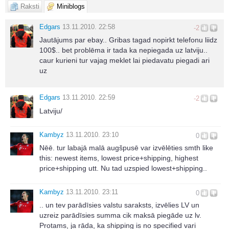
Raksti
Miniblogs
Edgars
13.11.2010. 22:58
-2
Jautājums par ebay.. Gribas tagad nopirkt telefonu liidz
100$.. bet problēma ir tada ka nepiegada uz latviju..
caur kurieni tur vajag meklet lai piedavatu piegadi ari
uz
Edgars
13.11.2010. 22:59
-2
Latviju/
Kambyz
13.11.2010. 23:10
0
Nēē. tur labajā malā augšpusē var izvēlēties smth like
this: newest items, lowest price+shipping, highest
price+shipping utt. Nu tad uzspied lowest+shipping..
Kambyz
13.11.2010. 23:11
0
.. un tev parādīsies valstu saraksts, izvēlies LV un
uzreiz parādīsies summa cik maksā piegāde uz lv.
Protams, ja rāda, ka shipping is no specified vari