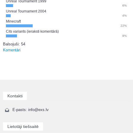
Unreal Tournament 1999
6%
Unreal Tournament 2004
4%
Minecraft
22%
Cits variants (ieraksti komentārā)
9%
Balsojuši: 54
Komentāri
Kontakti
E-pasts: info@exs.lv
Lietotāji tiešsaitē