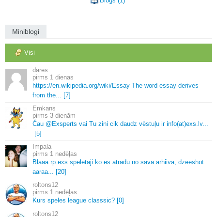
Blogs (1)
Miniblogi
Visi
dares
1 dienas
https://en.
wikipedia.
org/wiki/Essay The word essay derives
from the.
.
.
[7]
Emkans
3 dienām
Čau @Exsperts vai Tu zini cik daudz vēstuļu ir info(at)exs.
lv.
.
.
[5]
Impala
1 nedēļas
Blaaa rp.
exs speletaji ko es atradu no sava arhiiva, dzeeshot
aaraa.
.
.
[20]
roltons12
1 nedēļas
Kurs speles league classsic? [0]
roltons12