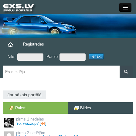
Close
Forums
Raksti
Reģistrēties
Niks:
Parole:
Blogi
Grupas
Steam
Jaunākais portālā
exs.lv
Raksti
Bildes
1 nedēļas
Yo, wazzup? [
44
]
2 nedēļām