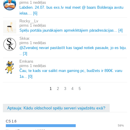
1 nedēļas
Labdien.
24.
07.
bus exs.
lv real meet @ baars Bolderaja avotu
ielaa.
.
.
.
[6]
Rocky__Lv
1 nedēļas
Spēļu portāla jaunākajiem apmeklētājiem pāradresācijas.
.
.
[4]
Skkar.
1 nedēļas
@Zveraboj nevari pastāstīt kas tagad notiek pasaule, jo es biju.
.
.
[3]
Emkans
1 nedēļas
Čau, te kads var salikt man gaming pc, budžets ir 890€.
varu
1a.
.
.
[0]
1
2
3
4
5
Aptauja: Kādu oldschool spēļu serveri vajadzētu exā?
CS 1.6
59%