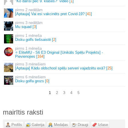
"Ko darīsi pēc 9. klases?" video [
1
]
2 nedēļām
[Aptauja] Vai esi vakcinēts pret Covid-19? [
41
]
3 nedēļām
Mu squad [
3
]
1 mēneša
Disku golfs tiešsaistē [
2
]
1 mēneša
⭐ EliteMU - S6 E3 Original [Unikāls Spēļu Projekts] -
Pievienojies [
164
]
3 mēnešiem
[Aptauja] Kādu oldschool spēļu serveri vajadzētu exā? [
25
]
6 mēnešiem
Disku golfa grozs [
0
]
1
2
3
4
5
mairītis raksti
Profils
Galerija
Medaļas
Draugi
Izlase