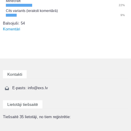
Minecraft
22%
Cits variants (ieraksti komentārā)
9%
Balsojuši: 54
Komentāri
Kontakti
E-pasts: info@exs.lv
Lietotāji tiešsaitē
Tiešsaitē 35 lietotāji, no tiem reģistrētie: