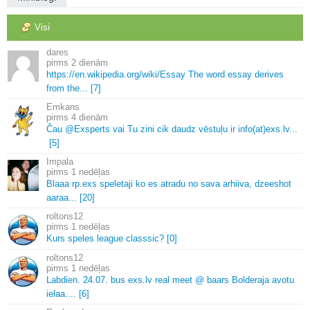
Visi
dares
2 dienām
https://en.
wikipedia.
org/wiki/Essay The word essay derives
from the.
.
.
[7]
Emkans
4 dienām
Čau @Exsperts vai Tu zini cik daudz vēstuļu ir info(at)exs.
lv.
.
.
[5]
Impala
1 nedēļas
Blaaa rp.
exs speletaji ko es atradu no sava arhiiva, dzeeshot
aaraa.
.
.
[20]
roltons12
1 nedēļas
Kurs speles league classsic? [0]
roltons12
1 nedēļas
Labdien.
24.
07.
bus exs.
lv real meet @ baars Bolderaja avotu
ielaa.
.
.
.
[6]