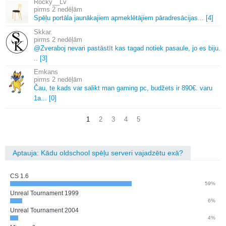
Rocky__Lv
2 nedēļām
Spēļu portāla jaunākajiem apmeklētājiem pāradresācijas.
.
.
[4]
Skkar.
2 nedēļām
@Zveraboj nevari pastāstīt kas tagad notiek pasaule, jo es biju.
.
.
[3]
Emkans
2 nedēļām
Čau, te kads var salikt man gaming pc, budžets ir 890€.
varu
1a.
.
.
[0]
1
2
3
4
5
Aptauja: Kādu oldschool spēļu serveri vajadzētu exā?
CS 1.6
59%
Unreal Tournament 1999
6%
Unreal Tournament 2004
4%