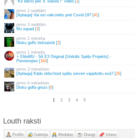
"Ko darīsi pēc 9. klases?" video [
1
]
2 nedēļām
[Aptauja] Vai esi vakcinēts pret Covid-19? [
41
]
3 nedēļām
Mu squad [
3
]
1 mēneša
Disku golfs tiešsaistē [
2
]
1 mēneša
⭐ EliteMU - S6 E3 Original [Unikāls Spēļu Projekts] -
Pievienojies [
164
]
3 mēnešiem
[Aptauja] Kādu oldschool spēļu serveri vajadzētu exā? [
25
]
6 mēnešiem
Disku golfa grozs [
0
]
1
2
3
4
5
Louth raksti
Profils
Galerija
Medaļas
Draugi
Izlase