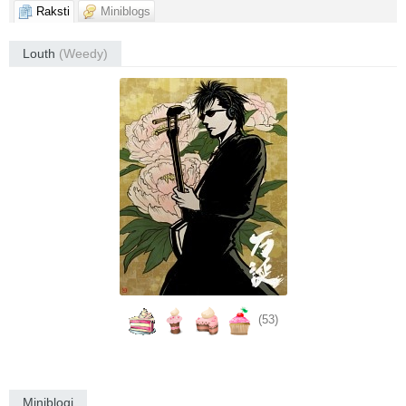
Raksti
Miniblogs
Louth
(Weedy)
(53)
Miniblogi