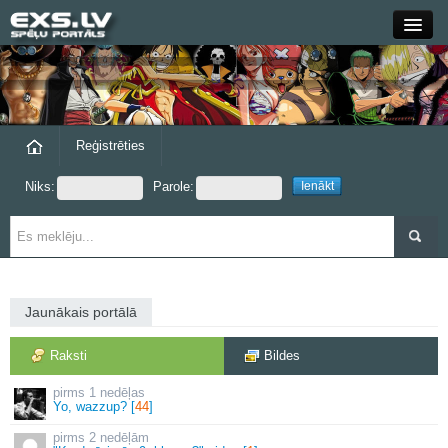
Close
Forums
Raksti
Reģistrēties
Niks:
Parole:
Blogi
Grupas
Steam
Jaunākais portālā
exs.lv
Raksti
Bildes
1 nedēļas
Yo, wazzup? [
44
]
2 nedēļām