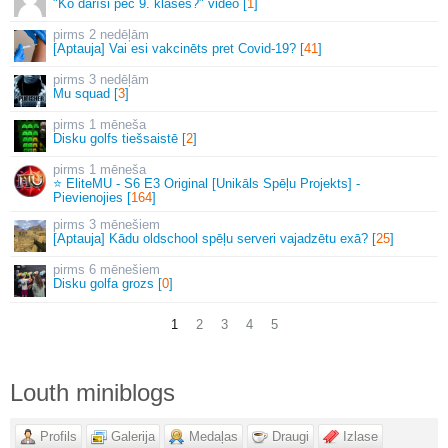
"Ko darīsi pēc 9. klases?" video [
1
]
2 nedēļām
[Aptauja] Vai esi vakcinēts pret Covid-19? [
41
]
3 nedēļām
Mu squad [
3
]
1 mēneša
Disku golfs tiešsaistē [
2
]
1 mēneša
⭐ EliteMU - S6 E3 Original [Unikāls Spēļu Projekts] -
Pievienojies [
164
]
3 mēnešiem
[Aptauja] Kādu oldschool spēļu serveri vajadzētu exā? [
25
]
6 mēnešiem
Disku golfa grozs [
0
]
1
2
3
4
5
Louth miniblogs
Profils
Galerija
Medaļas
Draugi
Izlase