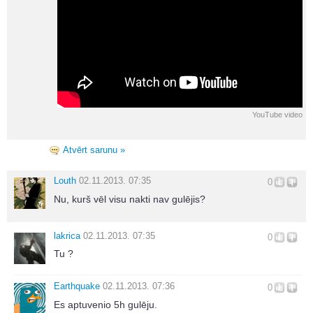
YouTube video
Atvērt sarunu »
Louth
02.11.2013. 07:35
0
Nu, kurš vēl visu nakti nav gulējis?
lakrica
02.11.2013. 07:35
0
Tu ?
Earthquake
02.11.2013. 07:36
0
Es aptuvenio 5h gulēju.