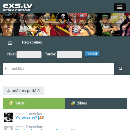
Close
Forums
Raksti
Reģistrēties
Niks:
Parole:
Blogi
Grupas
Steam
Jaunākais portālā
exs.lv
Raksti
Bildes
1 nedēļas
Yo, wazzup? [
44
]
2 nedēļām