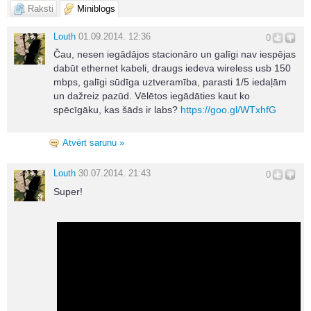
Raksti
Miniblogs
Louth
01.09.2014. 12:36
0
Čau, nesen iegādājos stacionāro un galīgi nav iespējas
dabūt ethernet kabeli, draugs iedeva wireless usb 150
mbps, galīgi sūdīga uztveramība, parasti 1/5 iedaļām
un dažreiz pazūd. Vēlētos iegādāties kaut ko
spēcīgāku, kas šāds ir labs?
https://goo.gl/WTxhfG
Atvērt sarunu »
Louth
30.07.2014. 21:43
0
Super!