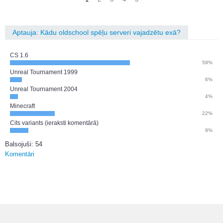
Aptauja: Kādu oldschool spēļu serveri vajadzētu exā?
CS 1.6
59%
Unreal Tournament 1999
6%
Unreal Tournament 2004
4%
Minecraft
22%
Cits variants (ieraksti komentārā)
9%
Balsojuši: 54
Komentāri