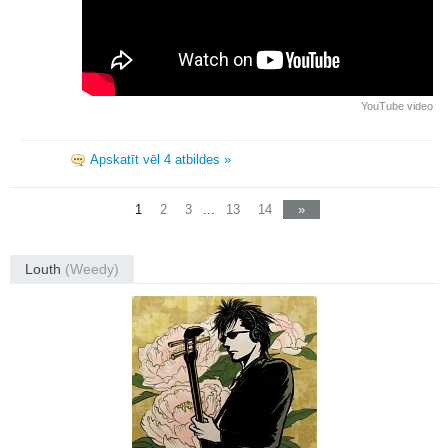
YouTube video
Apskatīt vēl 4 atbildes »
1
2
3
...
13
14
»
Louth
(Weedy)