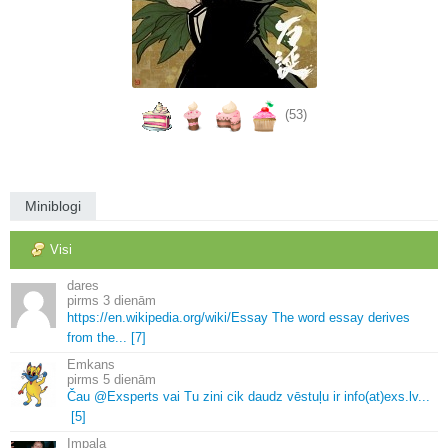
(53)
Miniblogi
Visi
dares
3 dienām
https://en.
wikipedia.
org/wiki/Essay The word essay derives
from the.
.
.
[7]
Emkans
5 dienām
Čau @Exsperts vai Tu zini cik daudz vēstuļu ir info(at)exs.
lv.
.
.
[5]
Impala