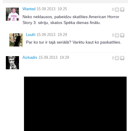
Wanted
15.09.2013. 19:25
0
Neko neklausos, pabeidzu skatīties American Horror
Story 3. sēriju, skatos Spēka dienas finālu.
Louth
15.09.2013. 19:29
0
Par ko tur ir tajā seriālā? Varētu kaut ko paskatīties.
Aizkadrs
15.09.2013. 19:29
0