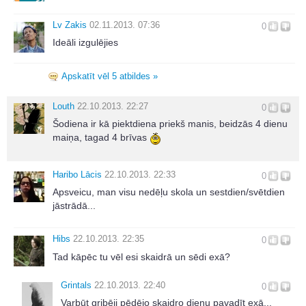
Lv Zakis
02.11.2013. 07:36
0
Ideāli izgulējies
Apskatīt vēl 5 atbildes »
Louth
22.10.2013. 22:27
0
Šodiena ir kā piektdiena priekš manis, beidzās 4 dienu
maiņa, tagad 4 brīvas
Haribo Lācis
22.10.2013. 22:33
0
Apsveicu, man visu nedēļu skola un sestdien/svētdien
jāstrādā...
Hibs
22.10.2013. 22:35
0
Tad kāpēc tu vēl esi skaidrā un sēdi exā?
Grintals
22.10.2013. 22:40
0
Varbūt gribēji pēdējo skaidro dienu pavadīt exā...