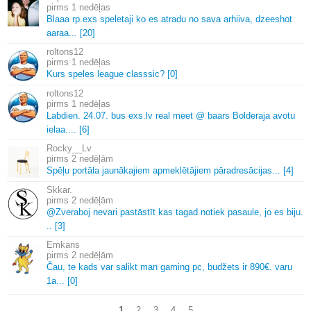
1 nedēļas
Blaaa rp.
exs speletaji ko es atradu no sava arhiiva, dzeeshot
aaraa.
.
.
[20]
roltons12
1 nedēļas
Kurs speles league classsic? [0]
roltons12
1 nedēļas
Labdien.
24.
07.
bus exs.
lv real meet @ baars Bolderaja avotu
ielaa.
.
.
.
[6]
Rocky__Lv
2 nedēļām
Spēļu portāla jaunākajiem apmeklētājiem pāradresācijas.
.
.
[4]
Skkar.
2 nedēļām
@Zveraboj nevari pastāstīt kas tagad notiek pasaule, jo es biju.
.
.
[3]
Emkans
2 nedēļām
Čau, te kads var salikt man gaming pc, budžets ir 890€.
varu
1a.
.
.
[0]
1
2
3
4
5