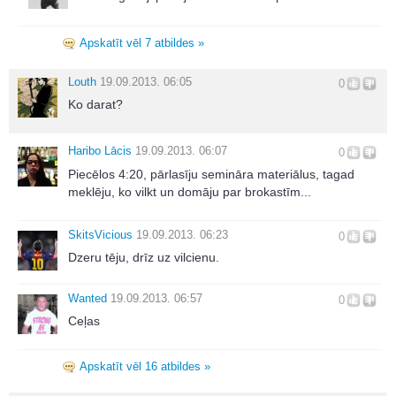
Apskatīt vēl 7 atbildes »
Louth
19.09.2013. 06:05
0
Ko darat?
Haribo Lācis
19.09.2013. 06:07
0
Piecēlos 4:20, pārlasīju semināra materiālus, tagad
meklēju, ko vilkt un domāju par brokastīm...
SkitsVicious
19.09.2013. 06:23
0
Dzeru tēju, drīz uz vilcienu.
Wanted
19.09.2013. 06:57
0
Ceļas
Apskatīt vēl 16 atbildes »