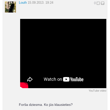
Louth
15.09.2013. 19:24
0
YouTube video
Forša dziesma. Ko jūs klausieties?