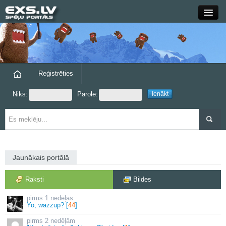
Close
Forums
Raksti
Reģistrēties
Niks:
Parole:
Blogi
Grupas
Steam
Jaunākais portālā
exs.lv
Raksti
Bildes
1 nedēļas
Yo, wazzup? [
44
]
2 nedēļām