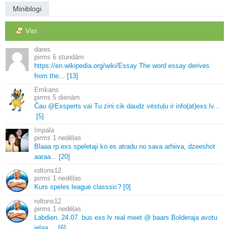
Miniblogi
Visi
dares
6 stundām
https://en.
wikipedia.
org/wiki/Essay The word essay derives
from the.
.
.
[13]
Emkans
5 dienām
Čau @Exsperts vai Tu zini cik daudz vēstuļu ir info(at)exs.
lv.
.
.
[5]
Impala
1 nedēļas
Blaaa rp.
exs speletaji ko es atradu no sava arhiiva, dzeeshot
aaraa.
.
.
[20]
roltons12
1 nedēļas
Kurs speles league classsic? [0]
roltons12
1 nedēļas
Labdien.
24.
07.
bus exs.
lv real meet @ baars Bolderaja avotu
ielaa.
.
.
.
[6]