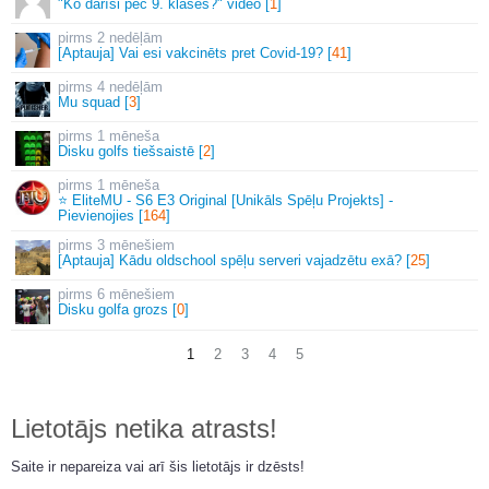
"Ko darīsi pēc 9. klases?" video [
1
]
2 nedēļām
[Aptauja] Vai esi vakcinēts pret Covid-19? [
41
]
4 nedēļām
Mu squad [
3
]
1 mēneša
Disku golfs tiešsaistē [
2
]
1 mēneša
⭐ EliteMU - S6 E3 Original [Unikāls Spēļu Projekts] -
Pievienojies [
164
]
3 mēnešiem
[Aptauja] Kādu oldschool spēļu serveri vajadzētu exā? [
25
]
6 mēnešiem
Disku golfa grozs [
0
]
1
2
3
4
5
Lietotājs netika atrasts!
Saite ir nepareiza vai arī šis lietotājs ir dzēsts!