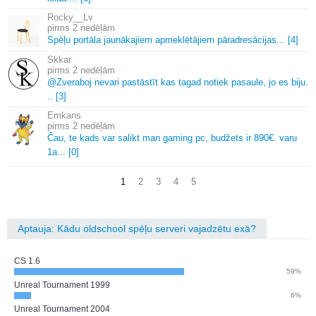
Rocky__Lv
2 nedēļām
Spēļu portāla jaunākajiem apmeklētājiem pāradresācijas.
.
.
[4]
Skkar.
2 nedēļām
@Zveraboj nevari pastāstīt kas tagad notiek pasaule, jo es biju.
.
.
[3]
Emkans
2 nedēļām
Čau, te kads var salikt man gaming pc, budžets ir 890€.
varu
1a.
.
.
[0]
1
2
3
4
5
Aptauja: Kādu oldschool spēļu serveri vajadzētu exā?
CS 1.6
59%
Unreal Tournament 1999
6%
Unreal Tournament 2004