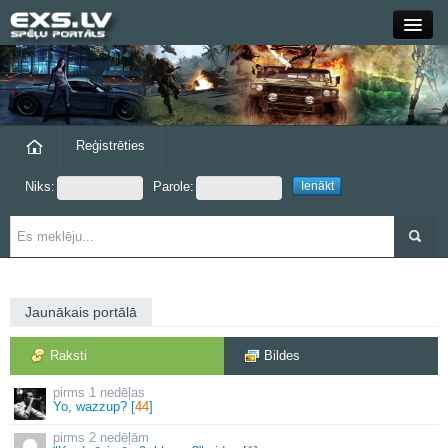
Close
Forums
Raksti
Reģistrēties
Niks:
Parole:
Blogi
Grupas
Steam
Jaunākais portālā
exs.lv
Raksti
Bildes
1 nedēļas
Yo, wazzup? [
44
]
2 nedēļām