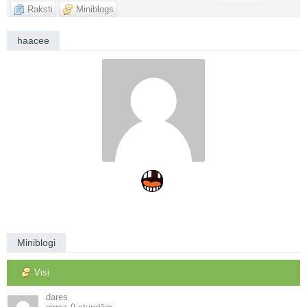
Raksti
Miniblogs
haacee
Miniblogi
Visi
dares