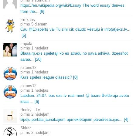
9 stundām
https://en.
wikipedia.
org/wiki/Essay The word essay derives
from the.
.
.
[9]
Emkans
5 dienām
Čau @Exsperts vai Tu zini cik daudz vēstuļu ir info(at)exs.
lv.
.
.
[5]
Impala
1 nedēļas
Blaaa rp.
exs speletaji ko es atradu no sava arhiiva, dzeeshot
aaraa.
.
.
[20]
roltons12
1 nedēļas
Kurs speles league classsic? [0]
roltons12
1 nedēļas
Labdien.
24.
07.
bus exs.
lv real meet @ baars Bolderaja avotu
ielaa.
.
.
.
[6]
Rocky__Lv
2 nedēļām
Spēļu portāla jaunākajiem apmeklētājiem pāradresācijas.
.
.
[4]
Skkar.
2 nedēļām