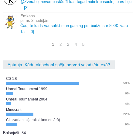
@Zveraboj nevari pastāstīt kas tagad notiek pasaule, jo es biju.
.
.
[3]
Emkans
2 nedēļām
Čau, te kads var salikt man gaming pc, budžets ir 890€.
varu
1a.
.
.
[0]
1
2
3
4
5
Aptauja: Kādu oldschool spēļu serveri vajadzētu exā?
CS 1.6
59%
Unreal Tournament 1999
6%
Unreal Tournament 2004
4%
Minecraft
22%
Cits variants (ieraksti komentārā)
9%
Balsojuši: 54