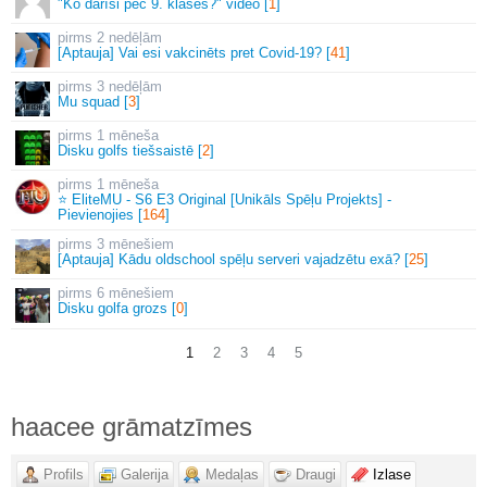
"Ko darīsi pēc 9. klases?" video [
1
]
2 nedēļām
[Aptauja] Vai esi vakcinēts pret Covid-19? [
41
]
3 nedēļām
Mu squad [
3
]
1 mēneša
Disku golfs tiešsaistē [
2
]
1 mēneša
⭐ EliteMU - S6 E3 Original [Unikāls Spēļu Projekts] -
Pievienojies [
164
]
3 mēnešiem
[Aptauja] Kādu oldschool spēļu serveri vajadzētu exā? [
25
]
6 mēnešiem
Disku golfa grozs [
0
]
1
2
3
4
5
haacee grāmatzīmes
Profils
Galerija
Medaļas
Draugi
Izlase