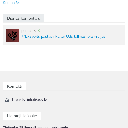
Komentāri
Dienas komentārs
pumasiK
+0
@Exsperts pastasti ka tur Ods tallinas iela micijas
Kontakti
E-pasts: info@exs.lv
Lietotāji tiešsaitē
Tiešsaitē 28 lietotāji, no tiem reģistrētie: