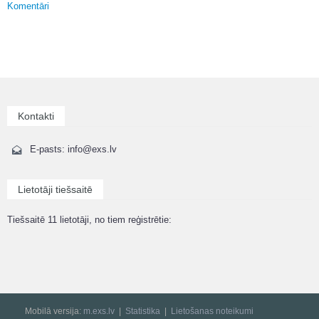
Komentāri
Kontakti
E-pasts: info@exs.lv
Lietotāji tiešsaitē
Tiešsaitē 11 lietotāji, no tiem reģistrētie:
Mobilā versija:
m.exs.lv
Statistika
Lietošanas noteikumi