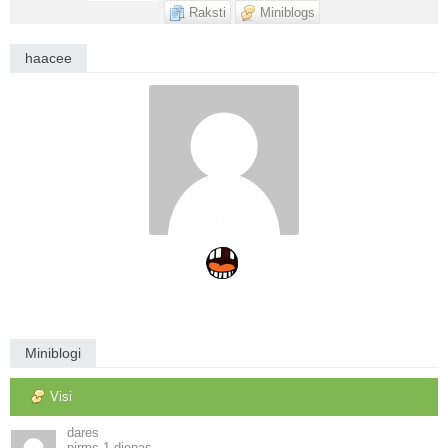
Raksti
Miniblogs
haacee
Miniblogi
Visi
dares
1 dienas