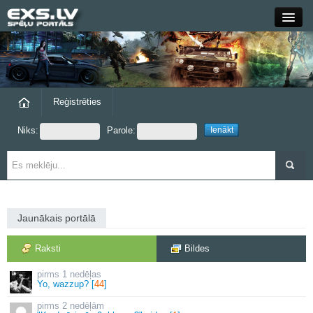
Close
Forums
Raksti
Reģistrēties
Niks:
Parole:
Blogi
Grupas
Steam
Jaunākais portālā
exs.lv
Raksti
Bildes
1 nedēļas
Yo, wazzup? [
44
]
2 nedēļām