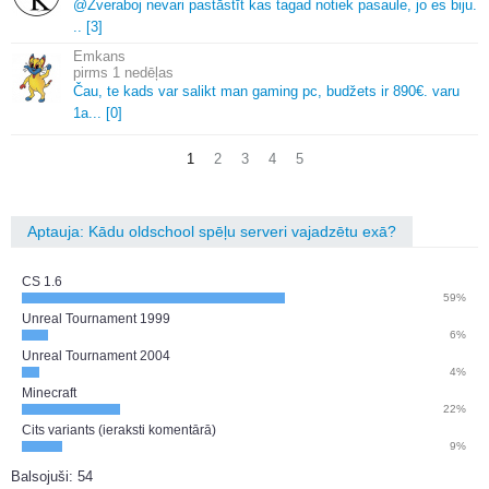
@Zveraboj nevari pastāstīt kas tagad notiek pasaule, jo es biju.
.
.
[3]
Emkans
1 nedēļas
Čau, te kads var salikt man gaming pc, budžets ir 890€.
varu
1a.
.
.
[0]
1
2
3
4
5
Aptauja: Kādu oldschool spēļu serveri vajadzētu exā?
CS 1.6
59%
Unreal Tournament 1999
6%
Unreal Tournament 2004
4%
Minecraft
22%
Cits variants (ieraksti komentārā)
9%
Balsojuši: 54