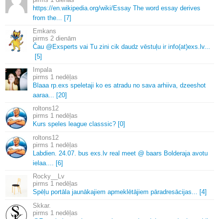
https://en.
wikipedia.
org/wiki/Essay The word essay derives
from the.
.
.
[7]
Emkans
2 dienām
Čau @Exsperts vai Tu zini cik daudz vēstuļu ir info(at)exs.
lv.
.
.
[5]
Impala
1 nedēļas
Blaaa rp.
exs speletaji ko es atradu no sava arhiiva, dzeeshot
aaraa.
.
.
[20]
roltons12
1 nedēļas
Kurs speles league classsic? [0]
roltons12
1 nedēļas
Labdien.
24.
07.
bus exs.
lv real meet @ baars Bolderaja avotu
ielaa.
.
.
.
[6]
Rocky__Lv
1 nedēļas
Spēļu portāla jaunākajiem apmeklētājiem pāradresācijas.
.
.
[4]
Skkar.
1 nedēļas