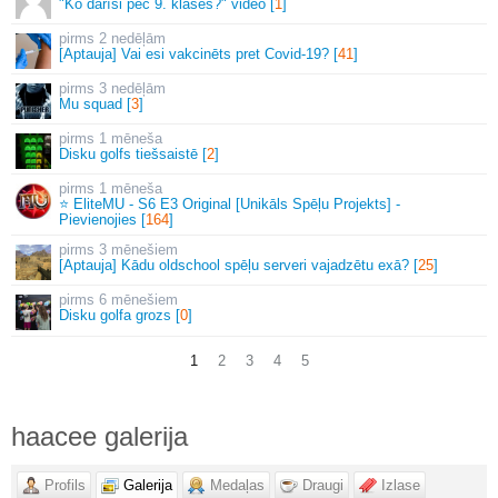
"Ko darīsi pēc 9. klases?" video [
1
]
2 nedēļām
[Aptauja] Vai esi vakcinēts pret Covid-19? [
41
]
3 nedēļām
Mu squad [
3
]
1 mēneša
Disku golfs tiešsaistē [
2
]
1 mēneša
⭐ EliteMU - S6 E3 Original [Unikāls Spēļu Projekts] -
Pievienojies [
164
]
3 mēnešiem
[Aptauja] Kādu oldschool spēļu serveri vajadzētu exā? [
25
]
6 mēnešiem
Disku golfa grozs [
0
]
1
2
3
4
5
haacee galerija
Profils
Galerija
Medaļas
Draugi
Izlase