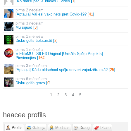
"Ko darīsi pēc 9. klases?" video [
1
]
2 nedēļām
[Aptauja] Vai esi vakcinēts pret Covid-19? [
41
]
3 nedēļām
Mu squad [
3
]
1 mēneša
Disku golfs tiešsaistē [
2
]
1 mēneša
⭐ EliteMU - S6 E3 Original [Unikāls Spēļu Projekts] -
Pievienojies [
164
]
3 mēnešiem
[Aptauja] Kādu oldschool spēļu serveri vajadzētu exā? [
25
]
6 mēnešiem
Disku golfa grozs [
0
]
1
2
3
4
5
haacee profils
Profils
Galerija
Medaļas
Draugi
Izlase