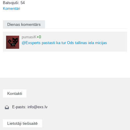
Balsojuši: 54
Komentāri
Dienas komentārs
pumasiK
+0
@Exsperts pastasti ka tur Ods tallinas iela micijas
Kontakti
E-pasts: info@exs.lv
Lietotāji tiešsaitē