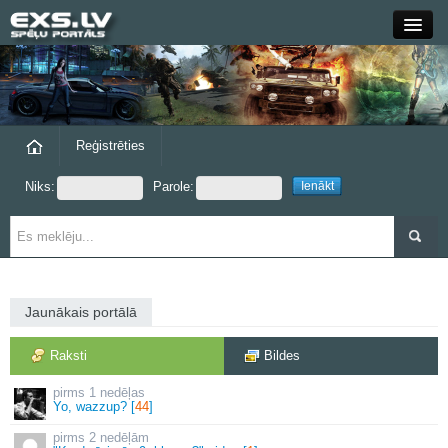
Close
Forums
Raksti
Reģistrēties
Niks:
Parole:
Blogi
Grupas
Steam
Jaunākais portālā
exs.lv
Raksti
Bildes
1 nedēļas
Yo, wazzup? [
44
]
2 nedēļām