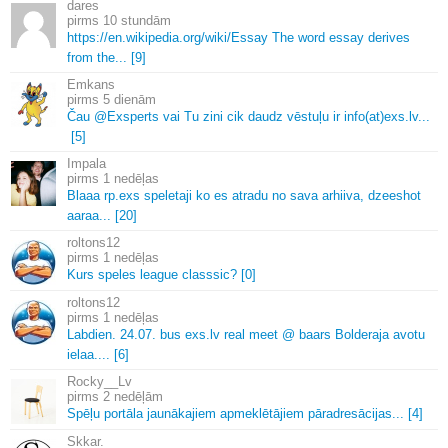
dares
10 stundām
https://en.
wikipedia.
org/wiki/Essay The word essay derives
from the.
.
.
[9]
Emkans
5 dienām
Čau @Exsperts vai Tu zini cik daudz vēstuļu ir info(at)exs.
lv.
.
.
[5]
Impala
1 nedēļas
Blaaa rp.
exs speletaji ko es atradu no sava arhiiva, dzeeshot
aaraa.
.
.
[20]
roltons12
1 nedēļas
Kurs speles league classsic? [0]
roltons12
1 nedēļas
Labdien.
24.
07.
bus exs.
lv real meet @ baars Bolderaja avotu
ielaa.
.
.
.
[6]
Rocky__Lv
2 nedēļām
Spēļu portāla jaunākajiem apmeklētājiem pāradresācijas.
.
.
[4]
Skkar.