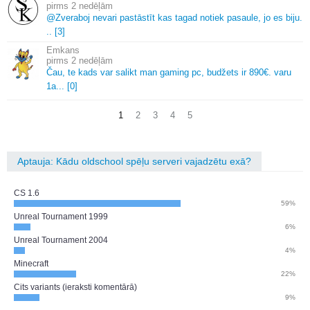
2 nedēļām
@Zveraboj nevari pastāstīt kas tagad notiek pasaule, jo es biju.
.
.
[3]
Emkans
2 nedēļām
Čau, te kads var salikt man gaming pc, budžets ir 890€.
varu
1a.
.
.
[0]
1
2
3
4
5
Aptauja: Kādu oldschool spēļu serveri vajadzētu exā?
CS 1.6
59%
Unreal Tournament 1999
6%
Unreal Tournament 2004
4%
Minecraft
22%
Cits variants (ieraksti komentārā)
9%