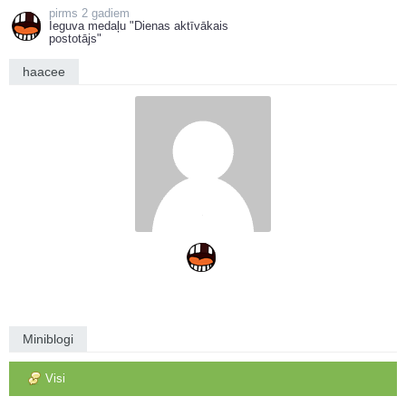
2 gadiem
Ieguva medaļu "Dienas aktīvākais
postotājs"
haacee
Miniblogi
Visi