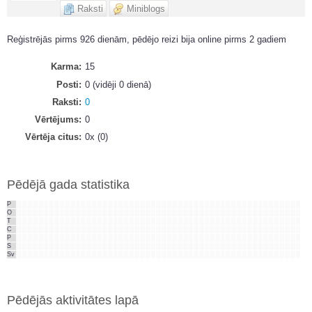
Raksti
Miniblogs
Reģistrējās pirms 926 dienām, pēdējo reizi bija online pirms 2 gadiem
Karma
15
Posti
0 (vidēji 0 dienā)
Raksti
0
Vērtējums
0
Vērtēja citus
0x (0)
Pēdējā gada statistika
P
O
T
C
P
S
Sv
Pēdējās aktivitātes lapā