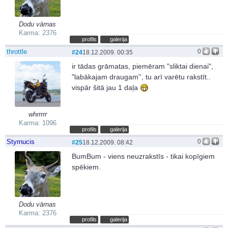
Dodu vārnas
Karma: 2376
profils
galerija
throttle
0
#24
18.12.2009. 00:35
ir tādas grāmatas, piemēram "sliktai dienai",
"labākajam draugam'', tu arī varētu rakstīt..
vispār šitā jau 1 daļa
whrrrrr
Karma: 1096
profils
galerija
Styrnucis
0
#25
18.12.2009. 08:42
BumBum - viens neuzrakstīs - tikai kopīgiem
spēkiem.
Dodu vārnas
Karma: 2376
profils
galerija