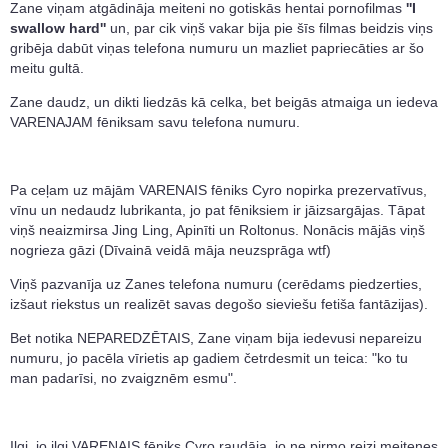
Zane viņam atgādināja meiteni no gotiskās hentai pornofilmas
''I
swallow hard''
un, par cik viņš vakar bija pie šīs filmas beidzis viņs
gribēja dabūt viņas telefona numuru un mazliet papriecāties ar šo
meitu gultā.
Zane daudz, un dikti liedzās kā celka, bet beigās atmaiga un iedeva
VARENAJAM fēniksam savu telefona numuru.
Pa ceļam uz mājām VARENAIS fēniks Cyro nopirka prezervatīvus,
vīnu un nedaudz lubrikanta, jo pat fēniksiem ir jāizsargājas. Tāpat
viņš neaizmirsa Jing Ling, Apinīti un Roltonus. Nonācis mājās viņš
nogrieza gāzi (Dīvainā veidā māja neuzsprāga wtf)
Viņš pazvanīja uz Zanes telefona numuru (cerēdams piedzerties,
izšaut riekstus un realizēt savas degošo sieviešu fetiša fantāzijas).
Bet notika NEPAREDZĒTAIS, Zane viņam bija iedevusi nepareizu
numuru, jo pacēla vīrietis ap gadiem četrdesmit un teica: "ko tu
man padarīsi, no zvaigznēm esmu".
Ilgi, jo ilgi VARENAIS fēniks Cyro raudāja, jo ne pirmo reizi meitenes