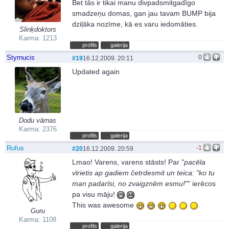
Bet tās ir tikai manu divpadsmitgadīgo
smadzeņu domas, gan jau tavam BUMP bija
dziļāka nozīme, kā es varu iedomāties.
Slinķdoktors
Karma: 1213
profils
galerija
Styrnucis
0
#19
16.12.2009. 20:11
Updated again
Dodu vārnas
Karma: 2376
profils
galerija
Rufus
-1
#20
16.12.2009. 20:59
Lmao! Varens, varens stāsts! Par "
pacēla
vīrietis ap gadiem četrdesmit un teica: "ko tu
man padarīsi, no zvaigznēm esmu!
"" ierēcos
pa visu māju!
This was awesome
Guru
Karma: 1108
profils
galerija