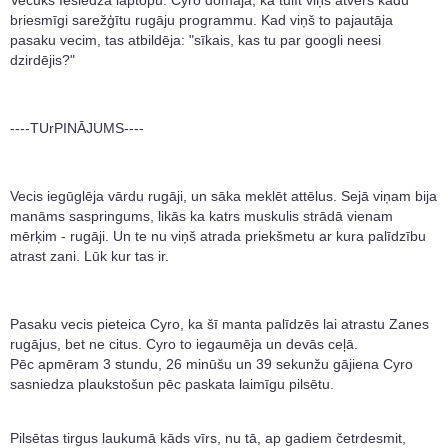
Večuks Ieslēdza laptopu. Cyro domāja, ka tūlīt viņš atvērs kādu
briesmīgi sarežģītu rugāju programmu. Kad viņš to pajautāja
pasaku vecim, tas atbildēja: "sīkais, kas tu par googli neesi
dzirdējis?"
----TUrPINĀJUMS----
Vecis iegūglēja vārdu rugāji, un sāka meklēt attēlus. Sejā viņam bija
manāms saspringums, likās ka katrs muskulis strādā vienam
mērķim - rugāji. Un te nu viņš atrada priekšmetu ar kura palīdzību
atrast zani. Lūk kur tas ir.
Pasaku vecis pieteica Cyro, ka šī manta palīdzēs lai atrastu Zanes
rugājus, bet ne citus. Cyro to iegaumēja un devās ceļā.
Pēc apmēram 3 stundu, 26 minūšu un 39 sekunžu gājiena Cyro
sasniedza plaukstošun pēc paskata laimīgu pilsētu.
Pilsētas tirgus laukumā kāds vīrs, nu tā, ap gadiem četrdesmit,