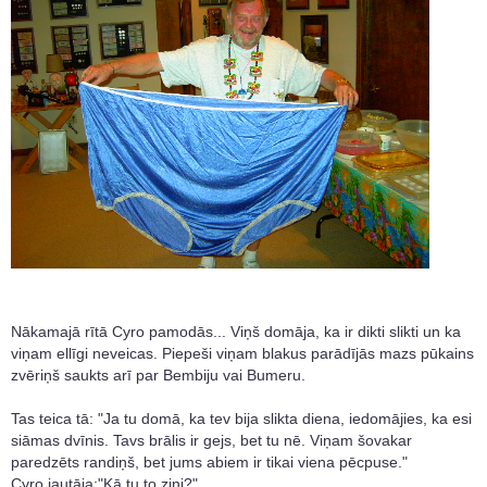
Nākamajā rītā Cyro pamodās... Viņš domāja, ka ir dikti slikti un ka
viņam ellīgi neveicas. Piepeši viņam blakus parādījās mazs pūkains
zvēriņš saukts arī par Bembiju vai Bumeru.
Tas teica tā: "Ja tu domā, ka tev bija slikta diena, iedomājies, ka esi
siāmas dvīnis. Tavs brālis ir gejs, bet tu nē. Viņam šovakar
paredzēts randiņš, bet jums abiem ir tikai viena pēcpuse."
Cyro jautāja:"Kā tu to zini?"