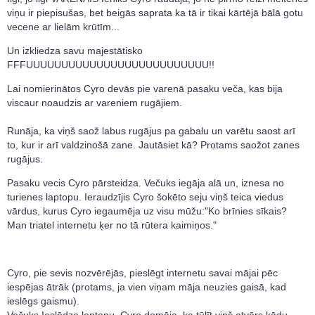
viņu ir piepisušas, bet beigās saprata ka tā ir tikai kārtējā bālā gotu
vecene ar lielām krūtīm...
Un izkliedza savu majestātisko
FFFUUUUUUUUUUUUUUUUUUUUUUUUUU!!
Lai nomierinātos Cyro devās pie varenā pasaku veča, kas bija
viscaur noaudzis ar vareniem rugājiem.
Runāja, ka viņš saož labus rugājus pa gabalu un varētu saost arī
to, kur ir arī valdzinošā zane. Jautāsiet kā? Protams saožot zanes
rugājus.
Pasaku vecis Cyro pārsteidza. Večuks iegāja alā un, iznesa no
turienes laptopu. Ieraudzījis Cyro šokēto seju viņš teica viedus
vārdus, kurus Cyro iegaumēja uz visu mūžu:"Ko brīnies sīkais?
Man triatel internetu ķer no tā rūtera kaimiņos."
Cyro, pie sevis nozvērējās, pieslēgt internetu savai mājai pēc
iespējas ātrāk (protams, ja vien viņam māja neuzies gaisā, kad
ieslēgs gaismu).