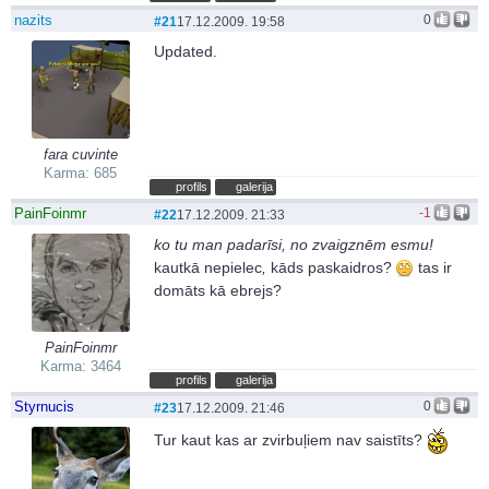
nazits
0
#21
17.12.2009. 19:58
Updated.
fara cuvinte
Karma: 685
profils
galerija
PainFoinmr
-1
#22
17.12.2009. 21:33
ko tu man padarīsi, no zvaigznēm esmu!
kautkā nepielec
,
kāds paskaidros?
tas ir
domāts kā ebrejs?
PainFoinmr
Karma: 3464
profils
galerija
Styrnucis
0
#23
17.12.2009. 21:46
Tur kaut kas ar zvirbuļiem nav saistīts?