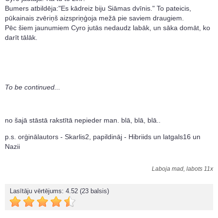
Bumers atbildēja:"Es kādreiz biju Siāmas dvīnis." To pateicis,
pūkainais zvēriņš aizspriņģoja mežā pie saviem draugiem.
Pēc šiem jaunumiem Cyro jutās nedaudz labāk, un sāka domāt, ko
darīt tālāk.
To be continued...
no šajā stāstā rakstītā nepieder man. blā, blā, blā..
p.s. orģinālautors - Skarlis2, papildināj - Hibriids un latgals16 un
Nazii
Laboja mad, labots 11x
Lasītāju vērtējums:
4.52
(23 balsis)