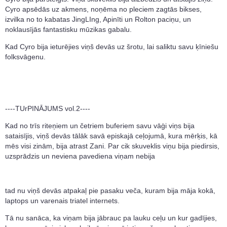
Cyro apsēdās uz akmens, noņēma no pleciem zagtās bikses,
izvilka no to kabatas JingLIng, Apinīti un Rolton paciņu, un
noklausījās fantastisku mūzikas gabalu.
Kad Cyro bija ieturējies viņš devās uz šrotu, lai saliktu savu ķīniešu
folksvāgenu.
----TUrPINĀJUMS vol.2----
Kad no trīs riteņiem un četriem buferiem savu vāģi viņs bija
sataisījis, viņš devās tālāk savā episkajā ceļojumā, kura mērķis, kā
mēs visi zinām, bija atrast Zani. Par cik skuveklis viņu bija piedirsis,
uzsprādzis un neviena pavediena viņam nebija
tad nu viņš devās atpakaļ pie pasaku veča, kuram bija māja kokā,
laptops un varenais triatel internets.
Tā nu sanāca, ka viņam bija jābrauc pa lauku ceļu un kur gadījies,