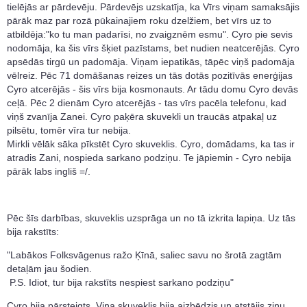
tielējās ar pārdevēju. Pārdevējs uzskatīja, ka Vīrs viņam samaksājis
pārāk maz par rozā pūkainajiem roku dzelžiem, bet vīrs uz to
atbildēja:"ko tu man padarīsi, no zvaigznēm esmu". Cyro pie sevis
nodomāja, ka šis vīrs šķiet pazīstams, bet nudien neatcerējās. Cyro
apsēdās tirgū un padomāja. Viņam iepatikās, tāpēc viņš padomāja
vēlreiz. Pēc 71 domāšanas reizes un tās dotās pozitīvās enerģijas
Cyro atcerējās - šis vīrs bija kosmonauts. Ar tādu domu Cyro devās
ceļā. Pēc 2 dienām Cyro atcerējās - tas vīrs pacēla telefonu, kad
viņš zvanīja Zanei. Cyro paķēra skuvekli un traucās atpakaļ uz
pilsētu, tomēr vīra tur nebija.
Mirkli vēlāk sāka pīkstēt Cyro skuveklis. Cyro, domādams, ka tas ir
atradis Zani, nospieda sarkano podziņu. Te jāpiemin - Cyro nebija
pārāk labs ingliš =/.
Pēc šīs darbības, skuveklis uzsprāga un no tā izkrita lapiņa. Uz tās
bija rakstīts:
"Labākos Folksvāgenus ražo Ķīnā, saliec savu no šrotā zagtām
detaļām jau šodien.
P.S. Idiot, tur bija rakstīts nespiest sarkano podziņu"
Cyro bija pārsteigts. Viņa skuveklis bija aizbēdzis un atstājis ziņu.