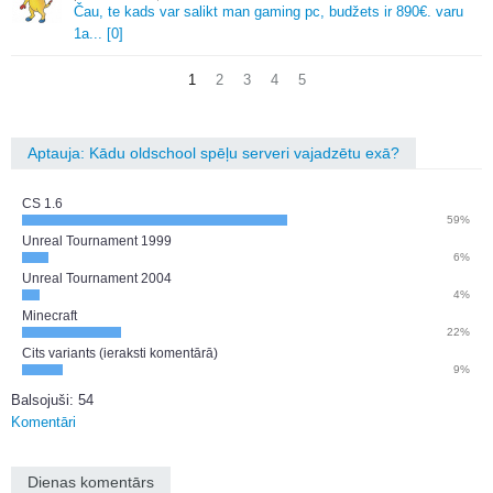
Čau, te kads var salikt man gaming pc, budžets ir 890€.
varu
1a.
.
.
[0]
1
2
3
4
5
Aptauja: Kādu oldschool spēļu serveri vajadzētu exā?
CS 1.6
59%
Unreal Tournament 1999
6%
Unreal Tournament 2004
4%
Minecraft
22%
Cits variants (ieraksti komentārā)
9%
Balsojuši: 54
Komentāri
Dienas komentārs