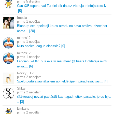
5 dienām
Čau @Exsperts vai Tu zini cik daudz vēstuļu ir info(at)exs.
lv.
.
.
[5]
Impala
1 nedēļas
Blaaa rp.
exs speletaji ko es atradu no sava arhiiva, dzeeshot
aaraa.
.
.
[20]
roltons12
1 nedēļas
Kurs speles league classsic? [0]
roltons12
1 nedēļas
Labdien.
24.
07.
bus exs.
lv real meet @ baars Bolderaja avotu
ielaa.
.
.
.
[6]
Rocky__Lv
2 nedēļām
Spēļu portāla jaunākajiem apmeklētājiem pāradresācijas.
.
.
[4]
Skkar.
2 nedēļām
@Zveraboj nevari pastāstīt kas tagad notiek pasaule, jo es biju.
.
.
[3]
Emkans
2 nedēļām