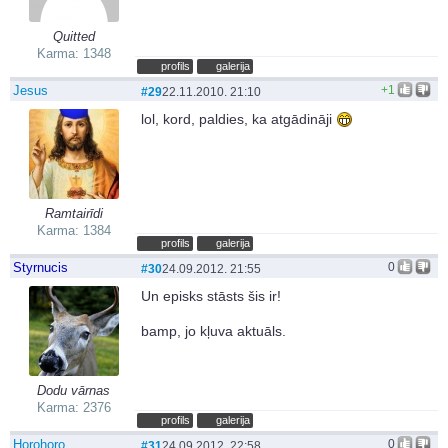
Quitted
Karma: 1348
profils
galerija
Jesus
+1
#29
22.11.2010. 21:10
lol, kord, paldies, ka atgādināji
Ramtairīdi
Karma: 1384
profils
galerija
Styrnucis
0
#30
24.09.2012. 21:55
Un episks stāsts šis ir!
bamp, jo kļuva aktuāls.
Dodu vārnas
Karma: 2376
profils
galerija
Horohoro
0
#31
24.09.2012. 22:58