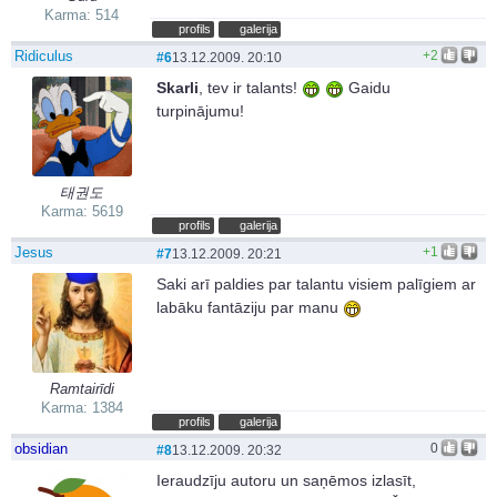
Karma: 514
profils
galerija
Ridiculus
+2
#6
13.12.2009. 20:10
Skarli
, tev ir talants!
Gaidu
turpinājumu!
태권도
Karma: 5619
profils
galerija
Jesus
+1
#7
13.12.2009. 20:21
Saki arī paldies par talantu visiem palīgiem ar
labāku fantāziju par manu
Ramtairīdi
Karma: 1384
profils
galerija
obsidian
0
#8
13.12.2009. 20:32
Ieraudzīju autoru un saņēmos izlasīt,