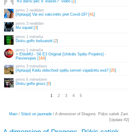
"Ko darīsi pēc 9. klases?" video [
1
]
2 nedēļām
[Aptauja] Vai esi vakcinēts pret Covid-19? [
41
]
3 nedēļām
Mu squad [
3
]
1 mēneša
Disku golfs tiešsaistē [
2
]
1 mēneša
⭐ EliteMU - S6 E3 Original [Unikāls Spēļu Projekts] -
Pievienojies [
164
]
3 mēnešiem
[Aptauja] Kādu oldschool spēļu serveri vajadzētu exā? [
25
]
6 mēnešiem
Disku golfa grozs [
0
]
1
2
3
4
5
Main
/
Stāsti un jaunrade
/ A dimension of Dragons. Pūķis satiek Zani.
[Update #2]
A dimension of Dragons. Pūķis satiek