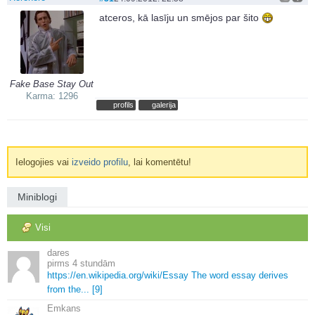
atceros, kā lasīju un smējos par šito
Fake Base Stay Out
Karma: 1296
profils
galerija
Ielogojies vai
izveido profilu
, lai komentētu!
Miniblogi
Visi
dares
4 stundām
https://en.
wikipedia.
org/wiki/Essay The word essay derives
from the.
.
.
[9]
Emkans