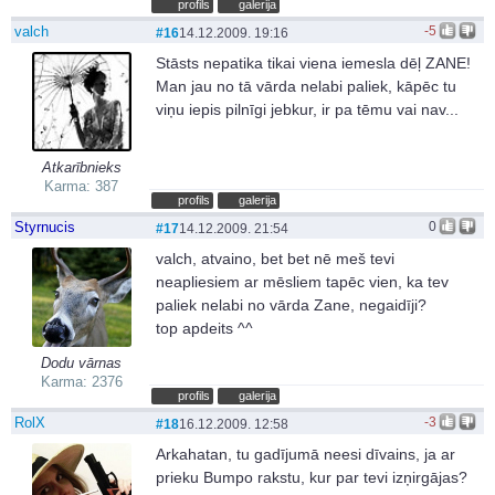
profils
galerija
valch
-5
#16
14.12.2009. 19:16
Stāsts nepatika tikai viena iemesla dēļ ZANE!
Man jau no tā vārda nelabi paliek, kāpēc tu
viņu iepis pilnīgi jebkur, ir pa tēmu vai nav...
Atkarībnieks
Karma: 387
profils
galerija
Styrnucis
0
#17
14.12.2009. 21:54
valch, atvaino, bet bet nē meš tevi
neapliesiem ar mēsliem tapēc vien, ka tev
paliek nelabi no vārda Zane, negaidīji?
top apdeits ^^
Dodu vārnas
Karma: 2376
profils
galerija
RolX
-3
#18
16.12.2009. 12:58
Arkahatan, tu gadījumā neesi dīvains, ja ar
prieku Bumpo rakstu, kur par tevi izņirgājas?