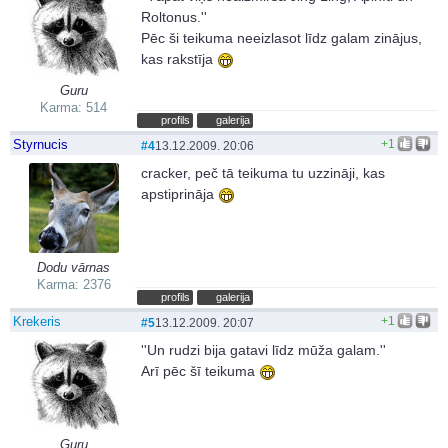
Roltonus.''
Pēc ši teikuma neeizlasot līdz galam zinājus,
kas rakstīja
Guru
Karma: 514
profils
galerija
Styrnucis
+1
#4
13.12.2009. 20:06
cracker, peč tā teikuma tu uzzināji, kas
apstiprināja
Dodu vārnas
Karma: 2376
profils
galerija
Krekeris
+1
#5
13.12.2009. 20:07
''Un rudzi bija gatavi līdz mūža galam.''
Arī pēc šī teikuma
Guru