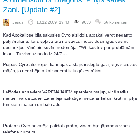
Zani. [Update #2]
Jesus
13.12.2009. 19:43
9653
56 komentāri
Kad Apokalipse bija sākusies Cyro aizlidoja atpakaļ vērot neganto
pūķi Artilianu, kurš spļāva ārā no savas mutes dusmīgus dusmu
dusmekļus. Viņš pie sevīm nodomāja: ''Wtf kas tev par problēmām,
idiot... Tu vismaz nededz 24/7 -.-''
Piepeši Cyro atcerējās, ka mājās atstājis ieslēgtu gāzi, viņš steidzās
mājās, jo negribēja atkal saņemt lielu gāzes rēķinu.
Laižoties ar saviem VARENAJAIEM spārniem mājup, viņš satika
meiteni vārdā Zane, Zane bija izskatīga meiča ar lielām krūtīm, piķa
tumšiem matiem un bālu ādu.
Protams Cyro nevarēja palidot garām, viņam bija jāparasa viņas
telefona numurs.