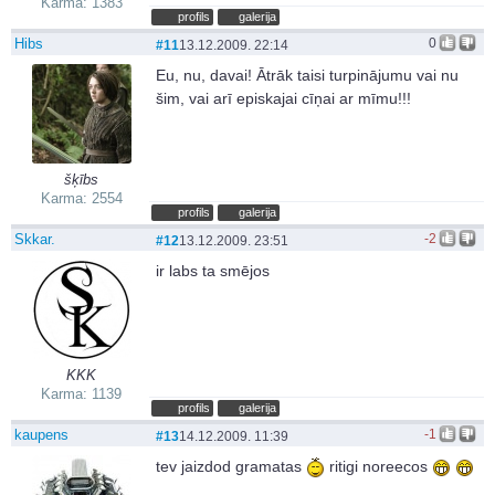
Karma: 1383
profils
galerija
Hibs
0
#11
13.12.2009. 22:14
Eu, nu, davai! Ātrāk taisi turpinājumu vai nu
šim, vai arī episkajai cīņai ar mīmu!!!
šķībs
Karma: 2554
profils
galerija
Skkar.
-2
#12
13.12.2009. 23:51
ir labs ta smējos
KKK
Karma: 1139
profils
galerija
kaupens
-1
#13
14.12.2009. 11:39
tev jaizdod gramatas
ritigi noreecos