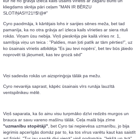
kur ne no grāvja izleca kails ūsains vīrietis ar žagaru bunti un
kliegdams skrēja pāri ceļam "MAN IR BĒRZU
SLOTIŅAS!!!21!!$!@#"
Cyro paodmāja, k kārtējais lohs ir sarijies sēnes meža, bet tad
pamanīja, ka no otra grāvja arī izleca kails vīrieties ar siera rituli
rokās. Viņam ūsu nebija. Viņš pieskrēja pie kailā vīries nr. 1,
samīļoja viņu un teica : "Paldies, man ļoti patīk ar tām pērties!", uz
ko ūsainais vīrietis atbildēja "Es jau tevi nopērs', bet tev būs jāiedo
noprovēt tā jāņumeit, kas tev grozā sēd"
Viņi sadevās rokās un aizsprinģoja tālāk pa mežu.
Cyro nevarēja saprast, kāpēc ūsainais vīrs runāja lauzītā
ventspilnikeu mēlē.
Viņš saparata, ka šo ainu visu turpmāko dzīvi redzēs murgos un
brauca ar savu vareno mašīnu tālāk. Ceļa malā bija zīme
"uzmanību stopētāji"
, bet Cyro tai nepievēsa uzmanību, jo bija
iegrimis apcerīgās domāz par to, ka tos vīrus varētu kaut kas saistīt
arī fiziski. "Tur jau sanāk divi vienā" viņš nodomāja. "Iekšā un ārā",