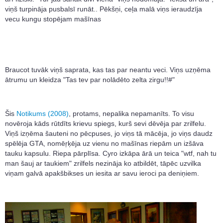
viņš turpināja pusbalsī runāt.. Pēkšņi, ceļa malā viņs ieraudzīja
vecu kungu stopējam mašīnas
Braucot tuvāk viņš saprata, kas tas par neantu veci. Viņs uzņēma
ātrumu un kleidza "Tas tev par nolādēto zelta zirgu!!#"
Šis
Notikums (2008)
, protams, nepalika nepamanīts. To visu
novēroja kāds rūtdīts krievu spiegs, kurš sevi dēvēja par zrilfelu.
Viņš izņēma šauteni no pēcpuses, jo viņs tā mācēja, jo viņs daudz
spēlēja GTA, nomēŗķēja uz vienu no mašīnas riepām un izšāva
tauku kapsulu. Riepa pārplīsa. Cyro izkāpa ārā un teica "wtf, nah tu
man šauj ar taukiem" zrilfels nezināja ko atbildēt, tāpēc uzvilka
viņam galvā apakšbikses un iesita ar savu ieroci pa deniņiem.