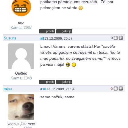
patīkams pārsteigums rezultātā. Žēl par
pelmeņiem ne vārda
nez
Karma: 2967
profils
galerija
Susuris
0
#9
13.12.2009. 20:57
Lmao! Varens, varens stāsts! Par "
pacēla
vīrietis ap gadiem četrdesmit un teica: "ko tu
man padarīsi, no zvaigznēm esmu!
"" ierēcos
pa visu māju!
Quitted
Karma: 1348
profils
galerija
mjau
-5
#10
13.12.2009. 21:04
same nažuk, same.
yeezus just rose