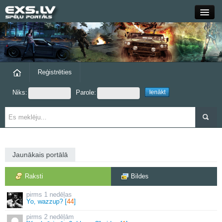
Close
Forums
Raksti
Reģistrēties
Niks:
Parole:
Blogi
Grupas
Steam
Jaunākais portālā
exs.lv
Raksti
Bildes
1 nedēļas
Yo, wazzup? [
44
]
2 nedēļām