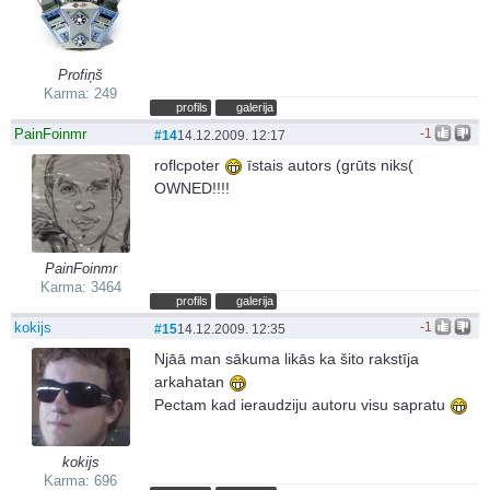
Profiņš
Karma: 249
profils
galerija
PainFoinmr
-1
#14
14.12.2009. 12:17
roflcpoter
īstais autors (grūts niks(
OWNED!!!!
PainFoinmr
Karma: 3464
profils
galerija
kokijs
-1
#15
14.12.2009. 12:35
Njāā man sākuma likās ka šito rakstīja
arkahatan
Pectam kad ieraudziju autoru visu sapratu
kokijs
Karma: 696