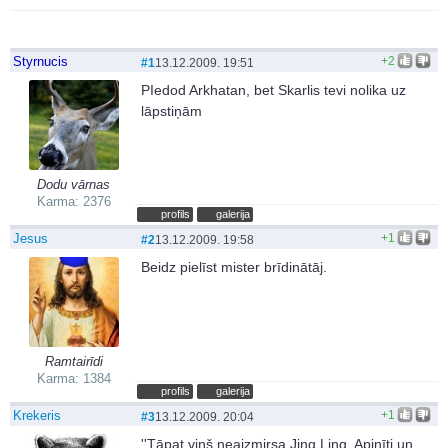
Styrnucis
+2
#1
13.12.2009. 19:51
PIedod Arkhatan, bet Skarlis tevi nolika uz
lāpstiņām
Dodu vārnas
Karma: 2376
profils
galerija
Jesus
+1
#2
13.12.2009. 19:58
Beidz pielīst mister brīdinātāj.
Ramtairīdi
Karma: 1384
profils
galerija
Krekeris
+1
#3
13.12.2009. 20:04
''Tāpat viņš neaizmirsa Jing Ling, Apinīti un