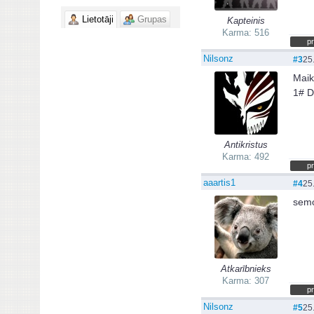
Lietotāji
Grupas
Kapteinis
Karma: 516
pr
Nilsonz
#3
25
Maik
1# D
Antikristus
Karma: 492
pr
aaartis1
#4
25
semo
Atkarībnieks
Karma: 307
pr
Nilsonz
#5
25