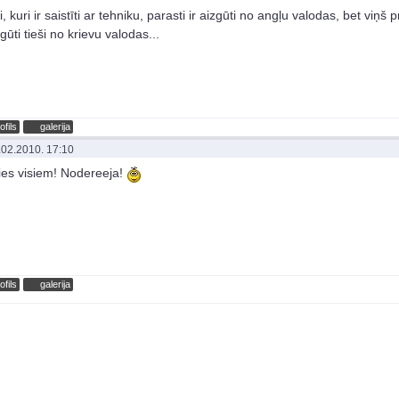
, kuri ir saistīti ar tehniku, parasti ir aizgūti no angļu valodas, bet viņš 
zgūti tieši no krievu valodas...
ofils
galerija
.02.2010. 17:10
ies visiem! Nodereeja!
ofils
galerija