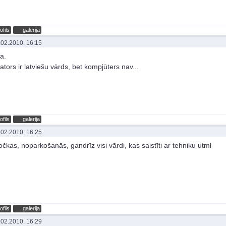
ofils
galerija
.02.2010. 16:15
a.
ators ir latviešu vārds, bet kompjūters nav...
ofils
galerija
.02.2010. 16:25
čkas, noparkošanās, gandrīz visi vārdi, kas saistīti ar tehniku utml
ofils
galerija
.02.2010. 16:29