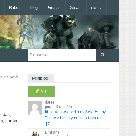
Raksti
Blogi
Grupas
Steam
exs.lv
gūtie vārdi
Miniblogi
Visi
dares
3 dienām
https://en.
wikipedia.
org/wiki/Essay
lodas,
The word essay derives from the.
.
.
a, kurtka,
[7]
Emkans