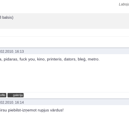
Laboja
3 balsis)
.02.2010. 16:13
, pidaras, fuck you, kino, printeris, dators, bleģ, metro.
ofils
galerija
.02.2010. 16:14
irsu piebilst-izņemot rupjus vārdus!