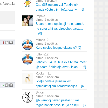
4 dienām
 , labots 1x
Čau @Exsperts vai Tu zini cik
daudz vēstuļu ir info(at)exs.
lv.
.
.
[5]
Impala
1 nedēļas
Blaaa rp.
exs speletaji ko es atradu
no sava arhiiva, dzeeshot aaraa.
.
.
[20]
roltons12
-1
1 nedēļas
Kurs speles league classsic? [0]
roltons12
1 nedēļas
Labdien.
24.
07.
bus exs.
lv real meet
@ baars Bolderaja avotu ielaa.
.
.
.
[6]
Rocky__Lv
2 nedēļām
Spēļu portāla jaunākajiem
+2
apmeklētājiem pāradresācijas.
.
.
[4]
Skkar.
2 nedēļām
@Zveraboj nevari pastāstīt kas
tagad notiek pasaule, jo es biju.
.
.
[3]