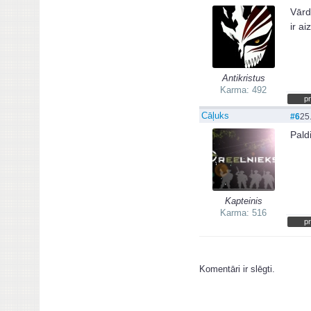
Vārdi
ir ai
Antikristus
Karma: 492
pr
Cāļuks
#6
25
Pald
Kapteinis
Karma: 516
pr
Komentāri ir slēgti.