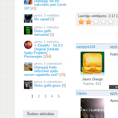
[Aptauja] Vai esi
vakcinēts pret Covid-
19? [
41
]
3 nedēļām
Lasītāju vērtējums:
2.17
(
Mu squad [
3
]
1 mēneša
Disku golfs
tiešsaistē [
2
]
1 mēneša
⭐ EliteMU - S6 E3
vampyre124
#1
25
Original [Unikāls
Spēļu Projekts] -
hujņa
Pievienojies [
164
]
3 mēnešiem
[Aptauja] Kādu
oldschool spēļu
serveri vajadzētu exā? [
25
]
Jauns Draugs
6 mēnešiem
Karma: 814
Disku golfa grozs [
0
]
pr
Cāļuks
#2
25
1
2
3
4
5
Aizm
Šodien aktīvākie