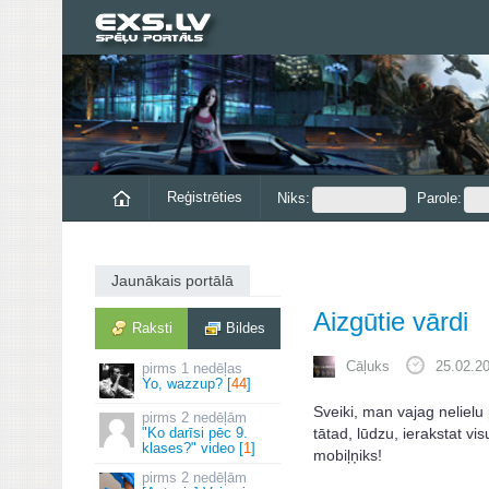
Reģistrēties
Niks:
Parole:
Jaunākais portālā
Aizgūtie vārdi
Raksti
Bildes
Cāļuks
25.02.20
1 nedēļas
Yo, wazzup? [
44
]
Sveiki, man vajag nelielu
2 nedēļām
tātad, lūdzu, ierakstat v
"Ko darīsi pēc 9.
klases?" video [
1
]
mobiļņiks!
2 nedēļām