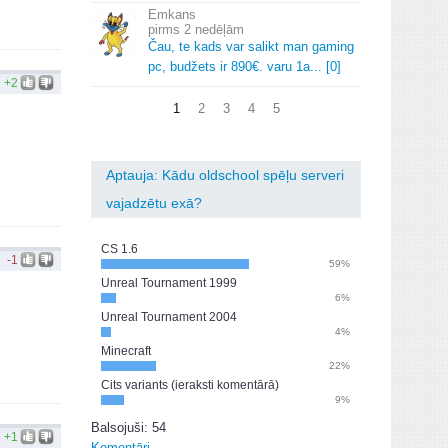
Emkans
2 nedēļām
Čau, te kads var salikt man gaming
pc, budžets ir 890€.
varu 1a.
.
.
[0]
+2
1
2
3
4
5
Aptauja: Kādu oldschool spēļu serveri
vajadzētu exā?
CS 1.6
-1
59%
Unreal Tournament 1999
6%
Unreal Tournament 2004
4%
Minecraft
22%
Cits variants (ieraksti komentārā)
9%
Balsojuši: 54
+1
Komentāri