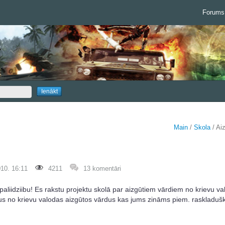
Forums
Main
/
Skola
/ Aiz
10. 16:11
4211
13 komentāri
 paliidziibu! Es rakstu projektu skolā par aizgūtiem vārdiem no krievu va
isus no krievu valodas aizgūtos vārdus kas jums zināms piem. raskladušk