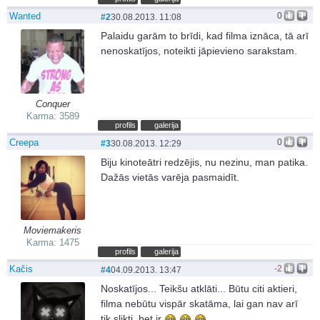
Wanted
0
#2
30.08.2013. 11:08
Palaidu garām to brīdi, kad filma iznāca, tā arī
nenoskatījos, noteikti jāpievieno sarakstam.
Conquer
Karma: 3589
profils
galerija
Creepa
0
#3
30.08.2013. 12:29
Biju kinoteātri redzējis, nu nezinu, man patika.
Dažās vietās varēja pasmaidīt.
Moviemakeris
Karma: 1475
profils
galerija
Kačis
-2
#4
04.09.2013. 13:47
Noskatījos... Teikšu atklāti... Būtu citi aktieri,
filma nebūtu vispār skatāma, lai gan nav arī
tik slikti, bet ir