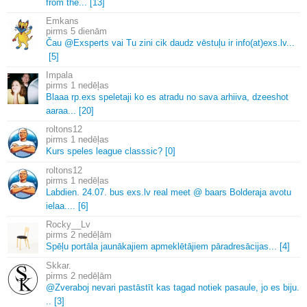
from the.
.
.
[13]
Emkans
5 dienām
Čau @Exsperts vai Tu zini cik daudz vēstuļu ir info(at)exs.
lv.
.
.
[5]
Impala
1 nedēļas
Blaaa rp.
exs speletaji ko es atradu no sava arhiiva, dzeeshot
aaraa.
.
.
[20]
roltons12
1 nedēļas
Kurs speles league classsic? [0]
roltons12
1 nedēļas
Labdien.
24.
07.
bus exs.
lv real meet @ baars Bolderaja avotu
ielaa.
.
.
.
[6]
Rocky__Lv
2 nedēļām
Spēļu portāla jaunākajiem apmeklētājiem pāradresācijas.
.
.
[4]
Skkar.
2 nedēļām
@Zveraboj nevari pastāstīt kas tagad notiek pasaule, jo es biju.
.
.
[3]