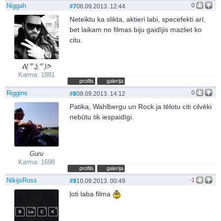
Niggah
0
#7
08.09.2013. 12:44
Neteiktu ka slikta, aktieri labi, specefekti arī,
bet laikam no filmas biju gaidījis mazliet ko
citu.
ᕕ( ͡° ͜ʖ ͡° )ᕗ
Karma: 1881
profils
galerija
Riggins
0
#8
08.09.2013. 14:12
Patika, Wahlbergu un Rock ja tēlotu citi cilvēki
nebūtu tik iespaidīgi.
Guru
Karma: 1698
profils
galerija
NikijsRoss
-1
#9
10.09.2013. 00:49
ļoti laba filma