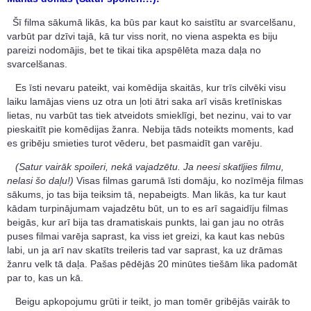
Šī filma sākumā likās, ka būs par kaut ko saistītu ar svarcelšanu,
varbūt par dzīvi tajā, kā tur viss norit, no viena aspekta es biju
pareizi nodomājis, bet te tikai tika apspēlēta maza daļa no
svarcelšanas.
Es īsti nevaru pateikt, vai komēdija skaitās, kur trīs cilvēki visu
laiku lamājas viens uz otra un ļoti ātri saka arī visās kretīniskas
lietas, nu varbūt tas tiek atveidots smieklīgi, bet nezinu, vai to var
pieskaitīt pie komēdijas žanra. Nebija tāds noteikts moments, kad
es gribēju smieties turot vēderu, bet pasmaidīt gan varēju.
(Satur vairāk spoileri, nekā vajadzētu. Ja neesi skatījies filmu,
nelasi šo daļu!)
Visas filmas garumā īsti domāju, ko nozīmēja filmas
sākums, jo tas bija teiksim tā, nepabeigts. Man likās, ka tur kaut
kādam turpinājumam vajadzētu būt, un to es arī sagaidīju filmas
beigās, kur arī bija tas dramatiskais punkts, lai gan jau no otrās
puses filmai varēja saprast, ka viss iet greizi, ka kaut kas nebūs
labi, un ja arī nav skatīts treileris tad var saprast, ka uz drāmas
žanru velk tā daļa. Pašas pēdējās 20 minūtes tiešām lika padomāt
par to, kas un kā.
Beigu apkopojumu grūti ir teikt, jo man tomēr gribējās vairāk to