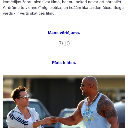
komēdijas žanru piedzīvot filmā, bet nu, nekad nevar arī pārspīlēt.
Ar drāmu te viennozīmīgi pietika, un tiešām lika aizdomāties. Beigu
vārds - ir vērts skatīties filmu.
Mans vērtējums:
7/10
Pāris bildes: