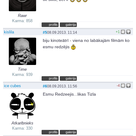
Rawr
Karma: 858
profils
galerija
kislila
+1
#5
08.09.2013. 11:14
biju kinoteātrī - viena no labākajām filmām ko
esmu redzējis
Time
Karma: 939
profils
galerija
ice cubes
-4
#6
08.09.2013. 11:56
Esmu Redzeejis...likas Tizla
Atkarībnieks
Karma: 330
profils
galerija