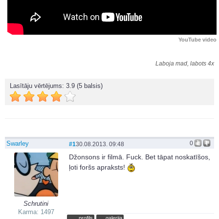
YouTube video
Laboja mad, labots 4x
Lasītāju vērtējums:
3.9
(5 balsis)
Swarley
0
#1
30.08.2013. 09:48
Džonsons ir filmā. Fuck. Bet tāpat noskatīšos,
ļoti foršs apraksts!
Schrutini
Karma: 1497
profils
galerija