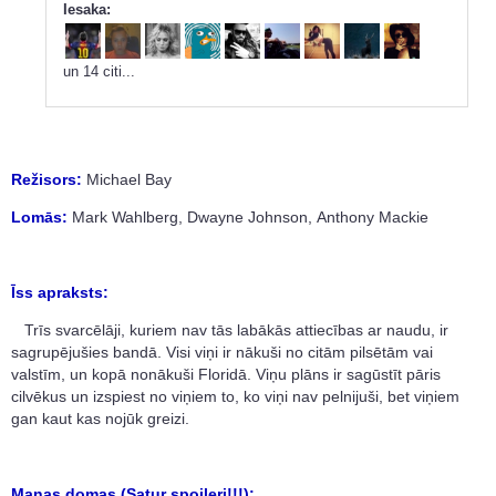
Iesaka:
un 14 citi...
Režisors:
Michael Bay
Lomās:
Mark Wahlberg
,
Dwayne Johnson
,
Anthony Mackie
Īss apraksts:
Trīs svarcēlāji, kuriem nav tās labākās attiecības ar naudu, ir
sagrupējušies bandā. Visi viņi ir nākuši no citām pilsētām vai
valstīm, un kopā nonākuši Floridā. Viņu plāns ir sagūstīt pāris
cilvēkus un izspiest no viņiem to, ko viņi nav pelnijuši, bet viņiem
gan kaut kas nojūk greizi.
Manas domas (Satur spoileri!!!):