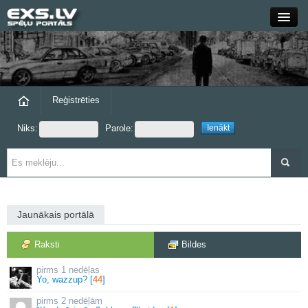
Close
Forums
Raksti
Reģistrēties
Niks:
Parole:
Blogi
Grupas
Steam
Jaunākais portālā
exs.lv
Raksti
Bildes
1 nedēļas
Yo, wazzup? [
44
]
2 nedēļām