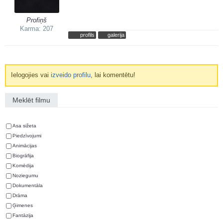
Profiņš
Karma: 207
profils
galerija
Ielogojies vai
izveido profilu
, lai komentētu!
Meklēt filmu
Asa sižeta
Piedzīvojumi
Animācijas
Biogrāfija
Komēdija
Noziegumu
Dokumentāla
Drāma
Ģimenes
Fantāzija