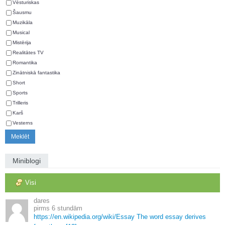
Vēsturiskas
Šausmu
Muzikāla
Musical
Mistērija
Realitātes TV
Romantika
Zinātniskā fantastika
Short
Sports
Trilleris
Karš
Vesterns
Miniblogi
Visi
dares
6 stundām
https://en.
wikipedia.
org/wiki/Essay The word essay derives