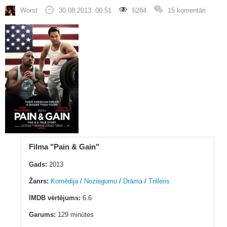
Worst
30.08.2013. 00:51
6284
15 komentāri
Filma "Pain & Gain"
Gads:
2013
Žanrs:
Komēdija
/
Noziegumu
/
Drāma
/
Trilleris
IMDB vērtējums:
6.6
Garums:
129 minūtes