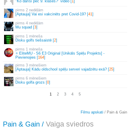
"Ko darīsi pēc 9. klases?" video [
1
]
2 nedēļām
[Aptauja] Vai esi vakcinēts pret Covid-19? [
41
]
4 nedēļām
Mu squad [
3
]
1 mēneša
Disku golfs tiešsaistē [
2
]
1 mēneša
⭐ EliteMU - S6 E3 Original [Unikāls Spēļu Projekts] -
Pievienojies [
164
]
3 mēnešiem
[Aptauja] Kādu oldschool spēļu serveri vajadzētu exā? [
25
]
6 mēnešiem
Disku golfa grozs [
0
]
1
2
3
4
5
Filmu apskati
/ Pain & Gain
Pain & Gain
/
Vaiga sviedros