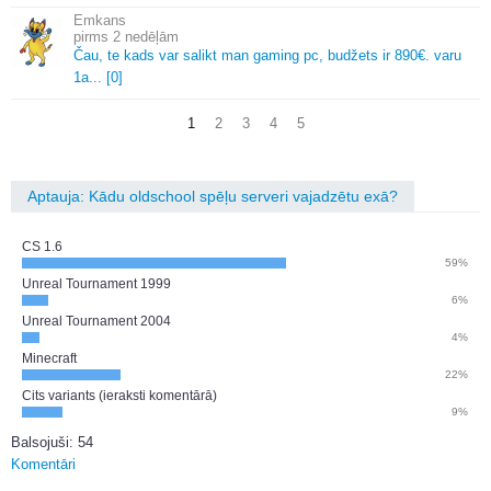
Emkans
2 nedēļām
Čau, te kads var salikt man gaming pc, budžets ir 890€.
varu
1a.
.
.
[0]
1
2
3
4
5
Aptauja: Kādu oldschool spēļu serveri vajadzētu exā?
CS 1.6
59%
Unreal Tournament 1999
6%
Unreal Tournament 2004
4%
Minecraft
22%
Cits variants (ieraksti komentārā)
9%
Balsojuši: 54
Komentāri