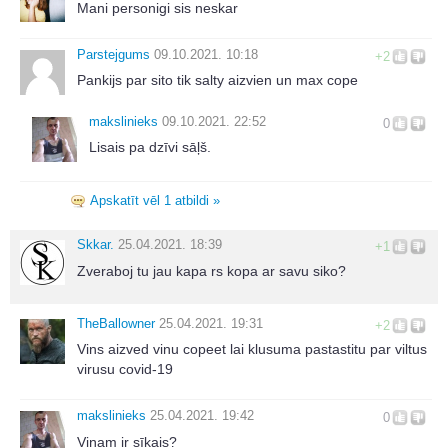
Mani personigi sis neskar
Parstejgums
09.10.2021. 10:18
+2
Pankijs par sito tik salty aizvien un max cope
makslinieks
09.10.2021. 22:52
0
Lisais pa dzīvi sāļš.
Apskatīt vēl 1 atbildi »
Skkar.
25.04.2021. 18:39
+1
Zveraboj tu jau kapa rs kopa ar savu siko?
TheBallowner
25.04.2021. 19:31
+2
Vins aizved vinu copeet lai klusuma pastastitu par viltus
virusu covid-19
makslinieks
25.04.2021. 19:42
0
Viņam ir sīkais?