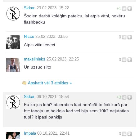
Skkar.
23.02.2023. 15:22
+1
Šodien darbā kolēģim pateicu, lai atpis vītni, nokēru
flashbacku
Nicco
25.02.2023. 03:56
0
Atpis viitni ceeci
makslinieks
25.02.2023. 22:25
0
Un uzsūc silto
Apskatīt vēl 3 atbildes »
Skkar.
06.10.2021. 18:54
+3
Eu ko jus lohi? atceraties kad norēcāt to čali kurš par
btc fanoja un holdoja kad vel bija zem 10k? nejutaties
tupi? it ipasi pankijs
Impala
08.10.2021. 22:41
0