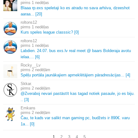
1 nedēļas
Blaaa rp.
exs speletaji ko es atradu no sava arhiiva, dzeeshot
aaraa.
.
.
[20]
roltons12
1 nedēļas
Kurs speles league classsic? [0]
roltons12
1 nedēļas
Labdien.
24.
07.
bus exs.
lv real meet @ baars Bolderaja avotu
ielaa.
.
.
.
[6]
Rocky__Lv
2 nedēļām
Spēļu portāla jaunākajiem apmeklētājiem pāradresācijas.
.
.
[4]
Skkar.
2 nedēļām
@Zveraboj nevari pastāstīt kas tagad notiek pasaule, jo es biju.
.
.
[3]
Emkans
2 nedēļām
Čau, te kads var salikt man gaming pc, budžets ir 890€.
varu
1a.
.
.
[0]
1
2
3
4
5