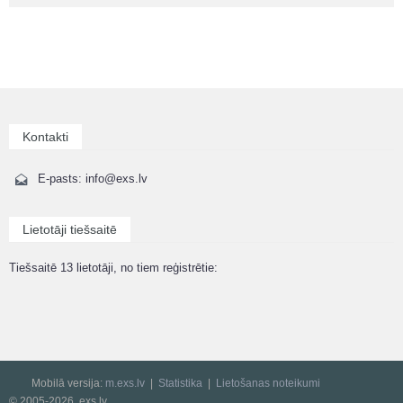
Kontakti
E-pasts: info@exs.lv
Lietotāji tiešsaitē
Tiešsaitē 13 lietotāji, no tiem reģistrētie:
Mobilā versija:
m.exs.lv
Statistika
Lietošanas noteikumi
© 2005-2026, exs.lv