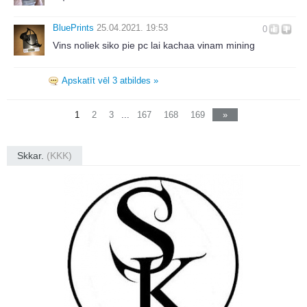
BluePrints
25.04.2021. 19:53
0
Vins noliek siko pie pc lai kachaa vinam mining
Apskatīt vēl 3 atbildes »
1
2
3
...
167
168
169
»
Skkar.
(KKK)