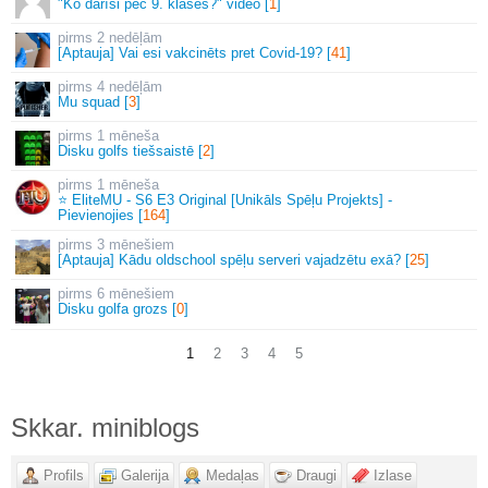
"Ko darīsi pēc 9. klases?" video [
1
]
2 nedēļām
[Aptauja] Vai esi vakcinēts pret Covid-19? [
41
]
4 nedēļām
Mu squad [
3
]
1 mēneša
Disku golfs tiešsaistē [
2
]
1 mēneša
⭐ EliteMU - S6 E3 Original [Unikāls Spēļu Projekts] -
Pievienojies [
164
]
3 mēnešiem
[Aptauja] Kādu oldschool spēļu serveri vajadzētu exā? [
25
]
6 mēnešiem
Disku golfa grozs [
0
]
1
2
3
4
5
Skkar. miniblogs
Profils
Galerija
Medaļas
Draugi
Izlase