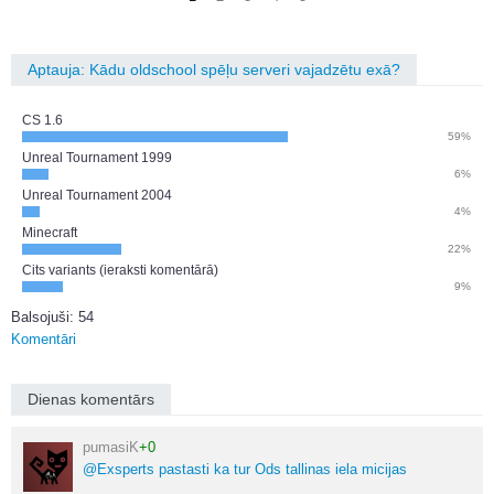
Aptauja: Kādu oldschool spēļu serveri vajadzētu exā?
CS 1.6
59%
Unreal Tournament 1999
6%
Unreal Tournament 2004
4%
Minecraft
22%
Cits variants (ieraksti komentārā)
9%
Balsojuši: 54
Komentāri
Dienas komentārs
pumasiK
+0
@Exsperts pastasti ka tur Ods tallinas iela micijas