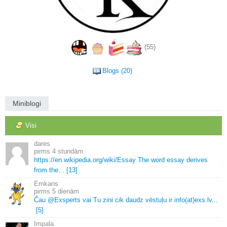
(55)
Blogs (20)
Miniblogi
Visi
dares
4 stundām
https://en.
wikipedia.
org/wiki/Essay The word essay derives
from the.
.
.
[13]
Emkans
5 dienām
Čau @Exsperts vai Tu zini cik daudz vēstuļu ir info(at)exs.
lv.
.
.
[5]
Impala