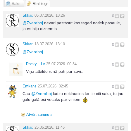
Raksti
Miniblogs
Skkar.
05.07.2026. 18:26
0
@
Zveraboj
nevari pastāstīt kas tagad notiek pasaule,
jo es biju aiznemts
Skkar.
18.07.2026. 13:10
0
@
Zveraboj
Rocky__Lv
25.07.2026. 00:34
0
Viņa atbilde runā pati par sevi..
Emkans
25.07.2026. 02:45
0
Cau
@
Zveraboj
ludzu neklausies ko tie citi saka, tu jau
galu galā esi vecaks par viniem.
Atvērt sarunu »
Skkar.
25.05.2026. 11:46
0