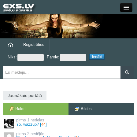
Close
Forums
Raksti
Reģistrēties
Niks:
Parole:
Blogi
Grupas
Steam
Jaunākais portālā
exs.lv
Raksti
Bildes
1 nedēļas
Yo, wazzup? [
44
]
2 nedēļām