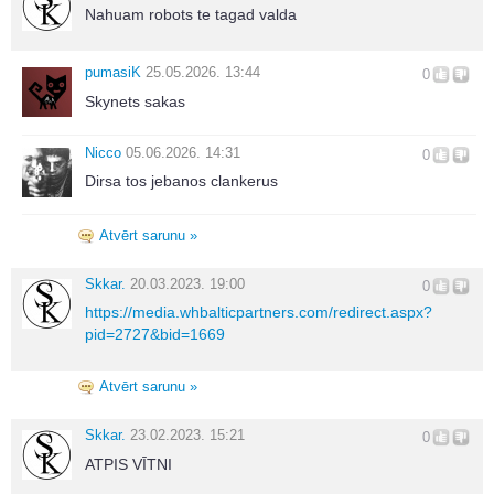
Nahuam robots te tagad valda
pumasiK
25.05.2026. 13:44
0
Skynets sakas
Nicco
05.06.2026. 14:31
0
Dirsa tos jebanos clankerus
Atvērt sarunu »
Skkar.
20.03.2023. 19:00
0
https://media.whbalticpartners.com/redirect.aspx?
pid=2727&bid=1669
Atvērt sarunu »
Skkar.
23.02.2023. 15:21
0
ATPIS VĪTNI