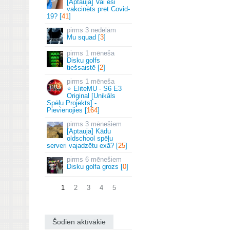
[Aptauja] Vai esi
vakcinēts pret Covid-
19? [
41
]
3 nedēļām
Mu squad [
3
]
1 mēneša
Disku golfs
tiešsaistē [
2
]
1 mēneša
⭐ EliteMU - S6 E3
Original [Unikāls
Spēļu Projekts] -
Pievienojies [
164
]
3 mēnešiem
[Aptauja] Kādu
oldschool spēļu
serveri vajadzētu exā? [
25
]
6 mēnešiem
Disku golfa grozs [
0
]
1
2
3
4
5
Šodien aktīvākie