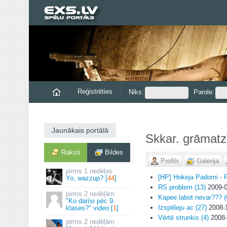
Reģistrēties
Niks:
Parole:
Jaunākais portālā
Skkar. grāmat
Raksti
Bildes
Profils
Galerija
1 nedēļas
[HP] Hokeja Padomi - P
Yo, wazzup? [
44
]
RS problem (13)
2009-0
2 nedēļām
Kapee labot nevar??? (
"Ko darīsi pēc 9.
Izspēleju ac (27)
2008-
klases?" video [
1
]
Vērtē strunkis (4)
2008-
2 nedēļām