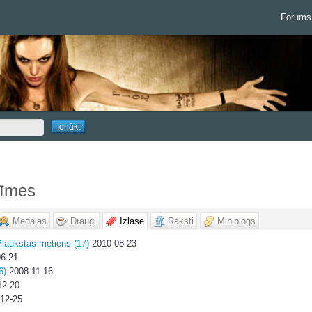
Forums
zīmes
Medaļas
Draugi
Izlase
Raksti
Miniblogs
laukstas metiens (17)
2010-08-23
6-21
6)
2008-11-16
12-20
12-25