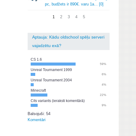
pc, budžets ir 890€.
varu 1a.
.
.
[0]
1
2
3
4
5
Aptauja: Kādu oldschool spēļu serveri
vajadzētu exā?
CS 1.6
59%
Unreal Tournament 1999
6%
Unreal Tournament 2004
4%
Minecraft
22%
Cits variants (ieraksti komentārā)
9%
Balsojuši: 54
Komentāri