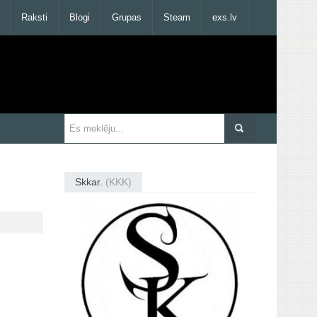
Raksti
Blogi
Grupas
Steam
exs.lv
Skkar.
(KKK)