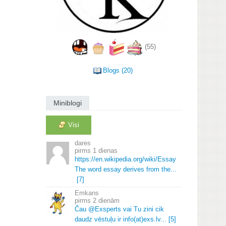
(55)
Blogs (20)
Miniblogi
Visi
dares
1 dienas
https://en.
wikipedia.
org/wiki/Essay
The word essay derives from the.
.
.
[7]
Emkans
2 dienām
Čau @Exsperts vai Tu zini cik
daudz vēstuļu ir info(at)exs.
lv.
.
.
[5]