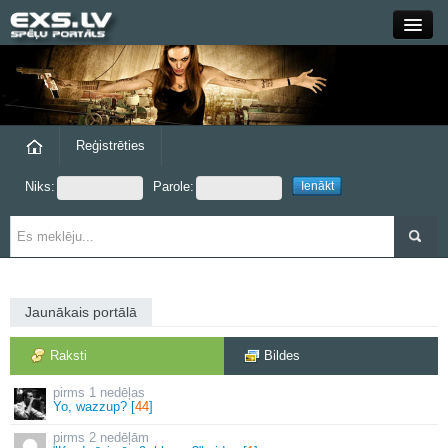
Close
Forums
Raksti
Reģistrēties
Niks:
Parole:
Blogi
Grupas
Steam
Jaunākais portālā
exs.lv
Raksti
Bildes
1 nedēļas
Yo, wazzup? [
44
]
2 nedēļām