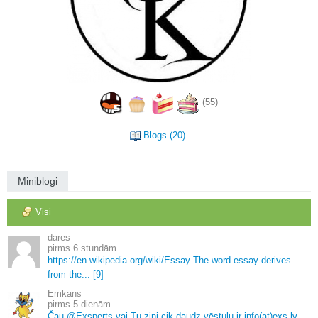
(55)
Blogs (20)
Miniblogi
Visi
dares
6 stundām
https://en.
wikipedia.
org/wiki/Essay The word essay derives
from the.
.
.
[9]
Emkans
5 dienām
Čau @Exsperts vai Tu zini cik daudz vēstuļu ir info(at)exs.
lv.
.
.