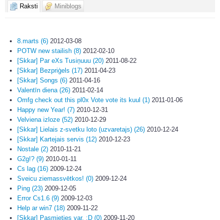
Raksti
Miniblogs
8.marts (6)
2012-03-08
POTW new stailish (8)
2012-02-10
[Skkar] Par eXs Tusiņuuu (20)
2011-08-22
[Skkar] Bezpriģels (17)
2011-04-23
[Skkar] Songs (6)
2011-04-16
Valentīn diena (26)
2011-02-14
Omfg check out this pl0x Vote vote its kuul (1)
2011-01-06
Happy new Year! (7)
2010-12-31
Velviena izloze (52)
2010-12-29
[Skkar] Lielais z-svetku loto (uzvaretajs) (26)
2010-12-24
[Skkar] Kartejais servis (12)
2010-12-23
Nostale (2)
2010-11-21
G2g!? (9)
2010-01-11
Cs lag (16)
2009-12-24
Sveicu ziemassvētkos! (0)
2009-12-24
Ping (23)
2009-12-05
Error Cs1.6 (9)
2009-12-03
Help ar win7 (18)
2009-11-22
[Skkar] Pasmieties var. :D (0)
2009-11-20