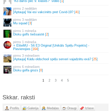
"Ko darīsi pēc 9. klases?" video [
1
]
2 nedēļām
[Aptauja] Vai esi vakcinēts pret Covid-19? [
41
]
3 nedēļām
Mu squad [
3
]
1 mēneša
Disku golfs tiešsaistē [
2
]
1 mēneša
⭐ EliteMU - S6 E3 Original [Unikāls Spēļu Projekts] -
Pievienojies [
164
]
3 mēnešiem
[Aptauja] Kādu oldschool spēļu serveri vajadzētu exā? [
25
]
6 mēnešiem
Disku golfa grozs [
0
]
1
2
3
4
5
Skkar. raksti
Profils
Galerija
Medaļas
Draugi
Izlase