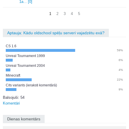
1a.
.
.
[0]
1
2
3
4
5
Aptauja: Kādu oldschool spēļu serveri vajadzētu exā?
CS 1.6
59%
Unreal Tournament 1999
6%
Unreal Tournament 2004
4%
Minecraft
22%
Cits variants (ieraksti komentārā)
9%
Balsojuši: 54
Komentāri
Dienas komentārs