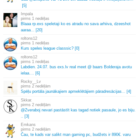
[5]
Impala
1 nedēļas
Blaaa rp.
exs speletaji ko es atradu no sava arhiiva, dzeeshot
aaraa.
.
.
[20]
roltons12
1 nedēļas
Kurs speles league classsic? [0]
roltons12
1 nedēļas
Labdien.
24.
07.
bus exs.
lv real meet @ baars Bolderaja avotu
ielaa.
.
.
.
[6]
Rocky__Lv
2 nedēļām
Spēļu portāla jaunākajiem apmeklētājiem pāradresācijas.
.
.
[4]
Skkar.
2 nedēļām
@Zveraboj nevari pastāstīt kas tagad notiek pasaule, jo es biju.
.
.
[3]
Emkans
2 nedēļām
Čau, te kads var salikt man gaming pc, budžets ir 890€.
varu