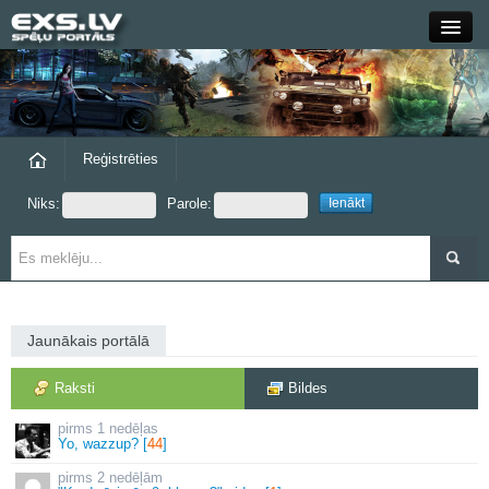
Close
Forums
Raksti
Reģistrēties
Niks:
Parole:
Blogi
Grupas
Steam
Jaunākais portālā
exs.lv
Raksti
Bildes
1 nedēļas
Yo, wazzup? [
44
]
2 nedēļām