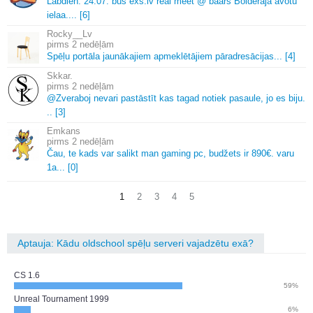
Labdien.
24.
07.
bus exs.
lv real meet @ baars Bolderaja avotu
ielaa.
.
.
.
[6]
Rocky__Lv
2 nedēļām
Spēļu portāla jaunākajiem apmeklētājiem pāradresācijas.
.
.
[4]
Skkar.
2 nedēļām
@Zveraboj nevari pastāstīt kas tagad notiek pasaule, jo es biju.
.
.
[3]
Emkans
2 nedēļām
Čau, te kads var salikt man gaming pc, budžets ir 890€.
varu
1a.
.
.
[0]
1
2
3
4
5
Aptauja: Kādu oldschool spēļu serveri vajadzētu exā?
CS 1.6
59%
Unreal Tournament 1999
6%