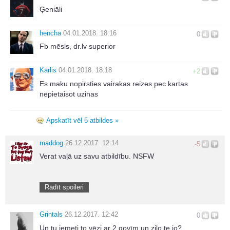
Ģeniāli
hencha
04.01.2018. 18:16
0
Fb mēsls, dr.lv superior
Kārlis
04.01.2018. 18:18
+2
Es maku nopirsties vairakas reizes pec kartas
nepietaisot uzinas
Apskatīt vēl 5 atbildes »
maddog
26.12.2017. 12:14
-5
Verat vaļā uz savu atbildību. NSFW
Rādīt spoileri
Grintals
26.12.2017. 12:42
0
Un tu iemeti to vēzi ar 2 govīm un zilo te jo?