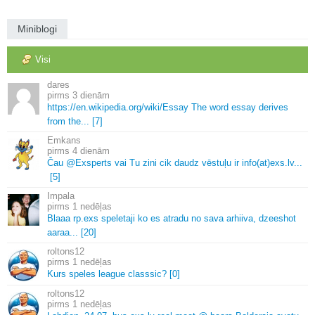
Miniblogi
Visi
dares
3 dienām
https://en.
wikipedia.
org/wiki/Essay The word essay derives
from the.
.
.
[7]
Emkans
4 dienām
Čau @Exsperts vai Tu zini cik daudz vēstuļu ir info(at)exs.
lv.
.
.
[5]
Impala
1 nedēļas
Blaaa rp.
exs speletaji ko es atradu no sava arhiiva, dzeeshot
aaraa.
.
.
[20]
roltons12
1 nedēļas
Kurs speles league classsic? [0]
roltons12
1 nedēļas