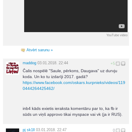
YouTube video
Atvērt sarunu »
maddog
03.01.2018. 22:44
+5
Čalis nospēlē "Saule, pērkons, Daugava" uz durvju
koda. Un ko tu izdarīji 2017. gadā?
https://www.facebook.com/oskars.kurpnieks/videos/119
0444264425462/
inb4 kāds exietis ieraksta komentāru par to, ka fb ir
sūds un viņš approvo tikai myspace vai vk (ja ir RUS).
pj sk1ll
03.01.2018. 22:47
0