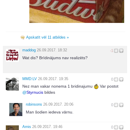
Apskatīt vēl 11 atbildes »
maddog
26.09.2017. 18:32
-1
Wat dis? Brīdinājums nav realizēts?
MMD:LV
26.09.2017. 19:35
0
Nez man vakar nonema 1 bridinajumu
Var postot
@
Styrnucis
bildes
robinsons
26.09.2017. 20:06
0
Man šodien iedeva vārnu.
Arnis
26.09.2017. 19:46
0