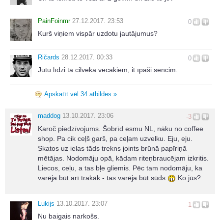
PainFoinmr
27.12.2017. 23:53
0
Kurš viņiem vispār uzdotu jautājumus?
Ričards
28.12.2017. 00:33
0
Jūtu līdzi tā cilvēka vecākiem, it īpaši sencim.
Apskatīt vēl 34 atbildes »
maddog
13.10.2017. 23:06
-3
Karoč piedzīvojums. Šobrīd esmu NL, nāku no coffee
shop. Pa cik ceļš garš, pa ceļam uzvelku. Eju, eju.
Skatos uz ielas tāds trekns joints brūnā papīriņā
mētājas. Nodomāju opā, kādam riteņbraucējam izkritis.
Liecos, ceļu, a tas bļe gliemis. Pēc tam nodomāju, ka
varēja būt arī trakāk - tas varēja būt sūds
Ko jūs?
Lukijs
13.10.2017. 23:07
-1
Nu baigais narkošs.