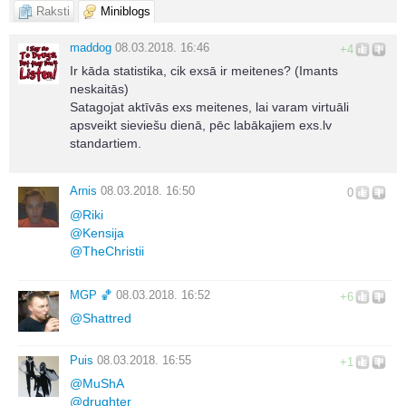
Raksti
Miniblogs
maddog
08.03.2018. 16:46
+4
Ir kāda statistika, cik exsā ir meitenes? (Imants
neskaitās)
Satagojat aktīvās exs meitenes, lai varam virtuāli
apsveikt sieviešu dienā, pēc labākajiem exs.lv
standartiem.
Arnis
08.03.2018. 16:50
0
@
Riki
@
Kensija
@
TheChristii
MGΡ 🏀
08.03.2018. 16:52
+6
@
Shattred
Puis
08.03.2018. 16:55
+1
@
MuShA
@
drughter