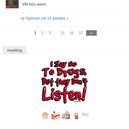
Vēl būs warn
Apskatīt vēl 14 atbildes »
1
2
3
...
15
16
17
»
maddog
(51)