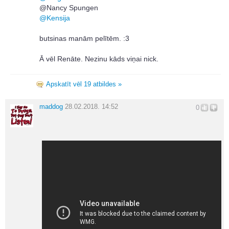
@Nancy Spungen
@
Kensija
butsinas manām pelītēm. :3
Ā vēl Renāte. Nezinu kāds viņai nick.
Apskatīt vēl 19 atbildes »
maddog
28.02.2018. 14:52
0