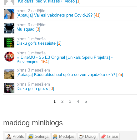
"Ko darīsi pēc 9. klases?" video [
1
]
2 nedēļām
[Aptauja] Vai esi vakcinēts pret Covid-19? [
41
]
3 nedēļām
Mu squad [
3
]
1 mēneša
Disku golfs tiešsaistē [
2
]
1 mēneša
⭐ EliteMU - S6 E3 Original [Unikāls Spēļu Projekts] -
Pievienojies [
164
]
3 mēnešiem
[Aptauja] Kādu oldschool spēļu serveri vajadzētu exā? [
25
]
6 mēnešiem
Disku golfa grozs [
0
]
1
2
3
4
5
maddog miniblogs
Profils
Galerija
Medaļas
Draugi
Izlase