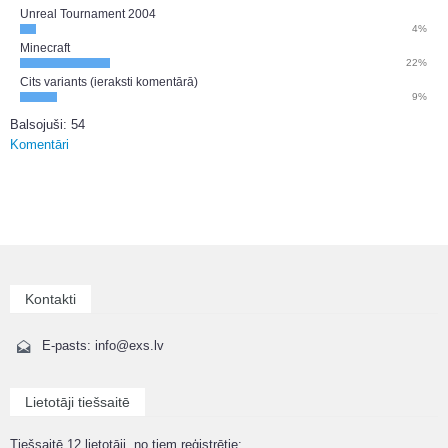
Unreal Tournament 2004
4%
Minecraft
22%
Cits variants (ieraksti komentārā)
9%
Balsojuši: 54
Komentāri
Kontakti
E-pasts: info@exs.lv
Lietotāji tiešsaitē
Tiešsaitē 12 lietotāji, no tiem reģistrētie: