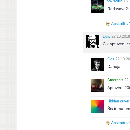
vw scirro
13.
Red:wave2: G
Apskatīt vē
Dēls
22.10.2018
Cik aptuveni c
Ods
22.10.20
Dahuja
Amorphis
22.
Aptuveni 20
Hidden driver
Šis ir matem
Apskatīt vē