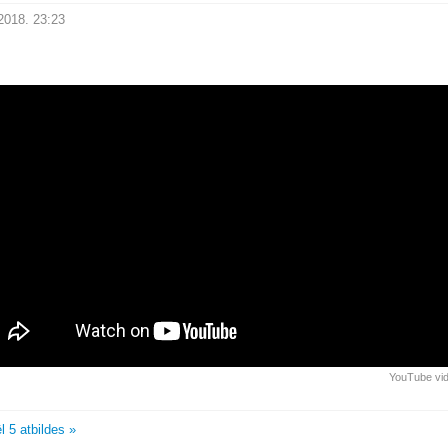
2018. 23:23
YouTube vi
l 5 atbildes »