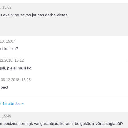
. 15:02
ju exs.lv no savas jaunās darba vietas.
18. 15:07
si kuli ko?
12.2018. 15:12
li, pielej mulli ko
06.12.2018. 15:25
pect
l 15 atbildes »
. 15:49
beidzies termiņš vai garantijas, kuras ir beigušās ir vērts saglabāt?