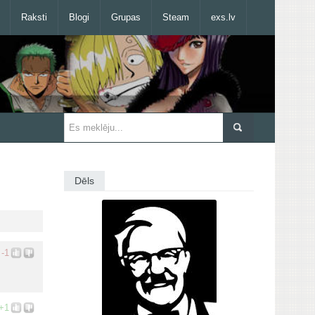
Raksti
Blogi
Grupas
Steam
exs.lv
Dēls
-1
+1