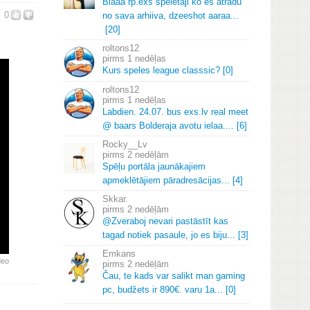
Blaaa rp.
exs speletaji ko es atradu
0
no sava arhiiva, dzeeshot aaraa.
.
.
[20]
roltons12
1 nedēļas
Kurs speles league classsic? [0]
roltons12
1 nedēļas
Labdien.
24.
07.
bus exs.
lv real meet
@ baars Bolderaja avotu ielaa.
.
.
.
[6]
Rocky__Lv
2 nedēļām
Spēļu portāla jaunākajiem
apmeklētājiem pāradresācijas.
.
.
[4]
Skkar.
2 nedēļām
@Zveraboj nevari pastāstīt kas
tagad notiek pasaule, jo es biju.
.
.
[3]
Emkans
deo
2 nedēļām
Čau, te kads var salikt man gaming
pc, budžets ir 890€.
varu 1a.
.
.
[0]