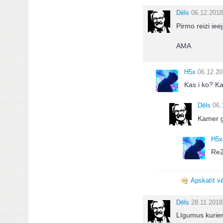
Dēls
06.12.2018
Pirmo reizi iee
AMA
H5x
06.12.20
Kas i ko? Ka
Dēls
06.
Kamer gu
H5x
Re2
Apskatīt vē
Dēls
28.11.2018
Līgumus kuriem 