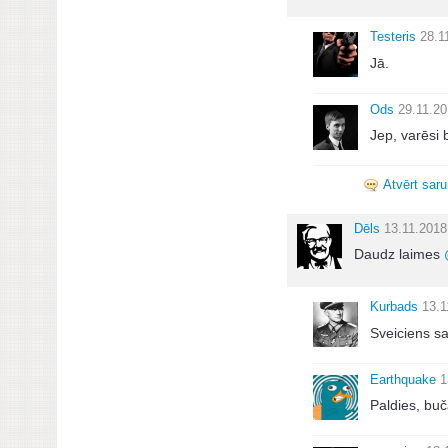
Testeris
28.1
Jā.
Ods
29.11.20
Jep, varēsi 
Atvērt sar
Dēls
13.11.2018
Daudz laimes
Kurbads
13.1
Sveiciens sa
Earthquake
1
Paldies, buč