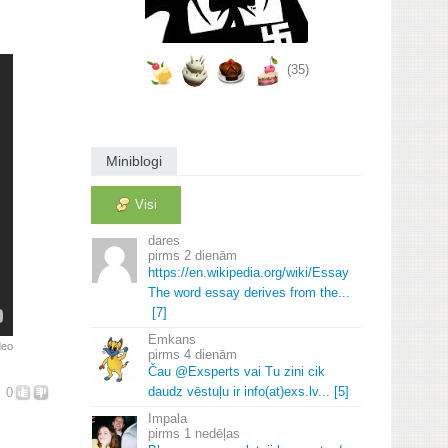
(35)
Miniblogi
Visi
dares
2 dienām
https://en.
wikipedia.
org/wiki/Essay
The word essay derives from the.
.
.
[7]
Emkans
deo
4 dienām
Čau @Exsperts vai Tu zini cik
daudz vēstuļu ir info(at)exs.
lv.
.
.
[5]
0
Impala
1 nedēļas