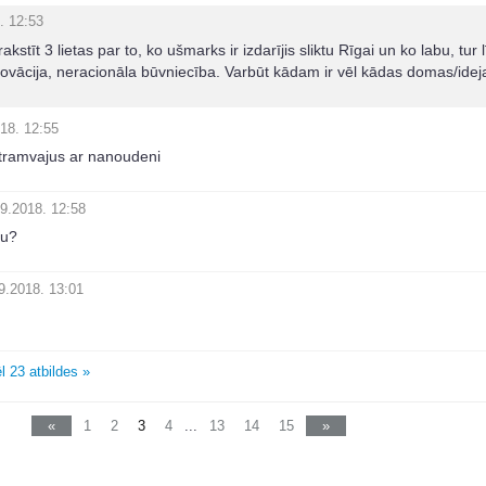
. 12:53
kstīt 3 lietas par to, ko ušmarks ir izdarījis sliktu Rīgai un ko labu, tur 
novācija, neracionāla būvniecība. Varbūt kādam ir vēl kādas domas/idej
18. 12:55
ramvajus ar nanoudeni
9.2018. 12:58
lu?
9.2018. 13:01
l 23 atbildes »
«
1
2
3
4
...
13
14
15
»