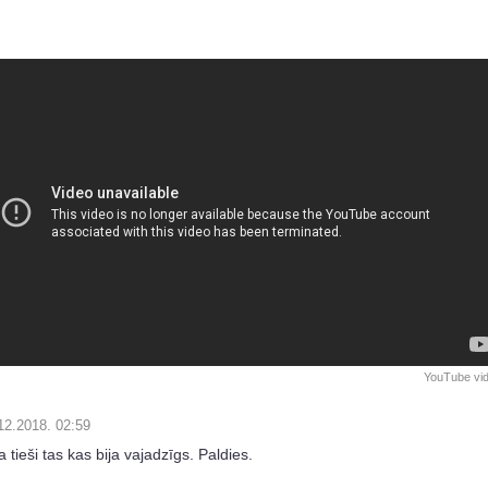
YouTube vi
12.2018. 02:59
ja tieši tas kas bija vajadzīgs. Paldies.