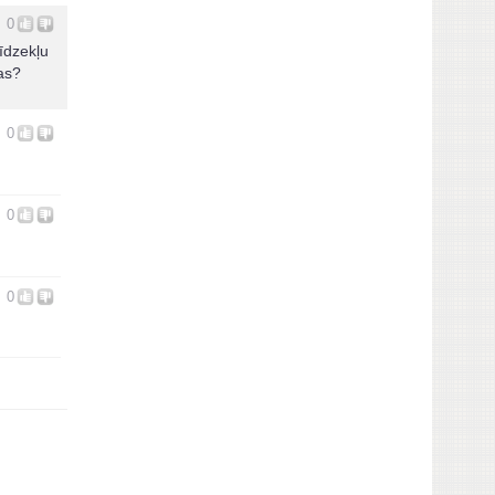
0
līdzekļu
as?
0
0
0