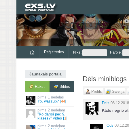
Reģistrēties
Niks:
Parole:
Jaunākais portālā
Dēls miniblogs
Raksti
Bildes
Profils
Galerija
1 nedēļas
Yo, wazzup? [
44
]
Dēls
08.12.2018
2 nedēļām
Kāds negrib at
"Ko darīsi pēc 9.
klases?" video [
1
]
Ods
08.12.20
2 nedēļām