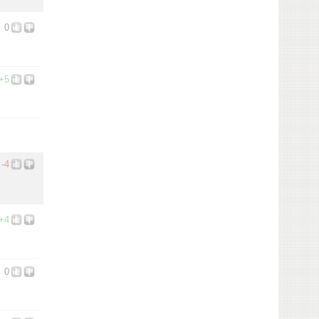
0
+5
-4
+4
0