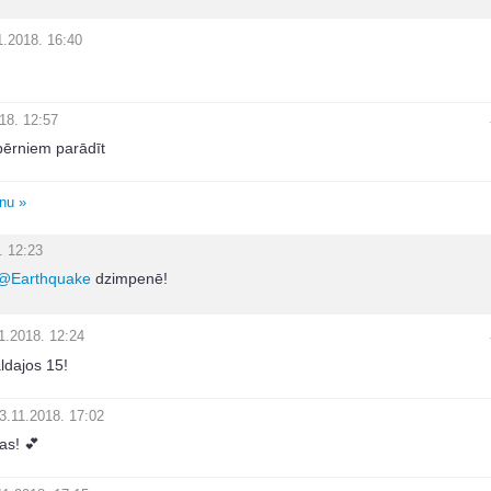
1.2018. 16:40
18. 12:57
bērniem parādīt
unu »
. 12:23
@
Earthquake
dzimpenē!
1.2018. 12:24
ldajos 15!
3.11.2018. 17:02
as! 💕