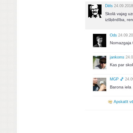
Dēls
24.09.2018
Skolā vajag uzra
izšķērdība, re
Ods
24.09.20
Nomazgaja t
jankoms
24.0
Kas par sko
MGΡ 🏀
24.0
Barona iela
Apskatīt vē