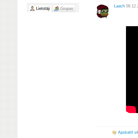
Laach
08.12.
Lietotāji
Grupas
Apskatīt vē