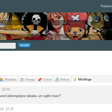
Forums
Medaļas
Draugi
Izlase
Raksti
Miniblogs
. 22:05
vest ūdenspīpes tabaku un oglīti man?
18. 22:18