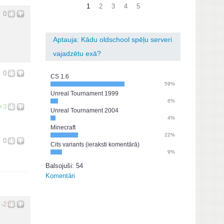
1
2
3
4
5
0
Aptauja: Kādu oldschool spēļu serveri
vajadzētu exā?
0
CS 1.6
59%
Unreal Tournament 1999
6%
+3
Unreal Tournament 2004
4%
Minecraft
22%
0
Cits variants (ieraksti komentārā)
9%
Balsojuši: 54
Komentāri
-2