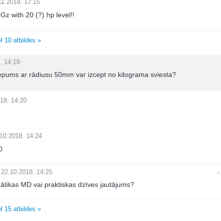
11.2018. 17:15
z with 20 (?) hp level!!
l 10 atbildes »
. 14:19
epums ar rādiusu 50mm var izcept no kilograma sviesta?
18. 14:20
10.2018. 14:24
0
22.10.2018. 14:25
+
ātikas MD vai praktiskas dzīves jautājums?
l 15 atbildes »