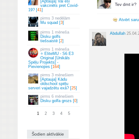
[Aptauja] Vai esi
Tev dmt ir?
vakcinēts pret Covid-
19? [
41
]
3 nedēļām
Atvērt sar
Mu squad [
3
]
1 mēneša
Abdullah
25.04.
Disku golfs
tiešsaistē [
2
]
1 mēneša
⭐ EliteMU - S6 E3
Original [Unikāls
Spēļu Projekts] -
Pievienojies [
164
]
3 mēnešiem
[Aptauja] Kādu
oldschool spēļu
serveri vajadzētu exā? [
25
]
6 mēnešiem
Disku golfa grozs [
0
]
1
2
3
4
5
Šodien aktīvākie