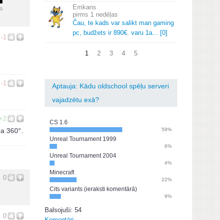
Emkans
o
1 nedēļas
Čau, te kads var salikt man gaming
pc, budžets ir 890€.
varu 1a.
.
.
[0]
-1
1
2
3
4
5
-1
Aptauja: Kādu oldschool spēļu serveri
vajadzētu exā?
+2
CS 1.6
pa 360°.
59%
Unreal Tournament 1999
6%
Unreal Tournament 2004
4%
Minecraft
0
22%
Cits variants (ieraksti komentārā)
9%
Balsojuši: 54
0
Komentāri