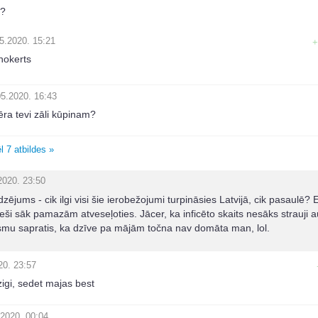
s?
5.2020. 15:21
+
nokerts
05.2020. 16:43
ēra tevi zāli kūpinam?
l 7 atbildes »
2020. 23:50
dzējums - cik ilgi visi šie ierobežojumi turpināsies Latvijā, cik pasaulē? 
ieši sāk pamazām atveseļoties. Jācer, ka inficēto skaits nesāks strauji a
esmu sapratis, ka dzīve pa mājām točna nav domāta man, lol.
20. 23:57
gi, sedet majas best
.2020. 00:04