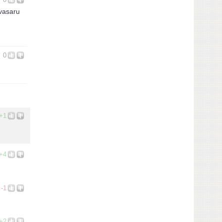
 vasaru
0
+1
+4
-1
+2