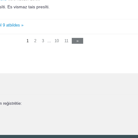
īti. Es vismaz tais presīti.
l 9 atbildes »
1
2
3
...
10
11
»
m reģistrētie: