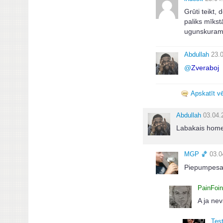
Grūti teikt,
paliks mīkst
ugunskuram
Abdullah
23.
@
Zveraboj
Apskatīt vē
Abdullah
03.04.
Labakais home
MGΡ 🏀
03.0
Piepumpes
PainFoi
A ja nev
Test