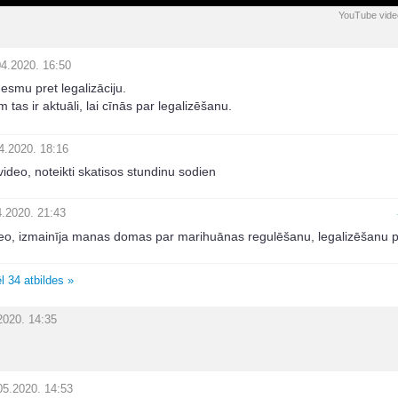
YouTube vide
04.2020. 16:50
esmu pret legalizāciju.
 tas ir aktuāli, lai cīnās par legalizēšanu.
4.2020. 18:16
video, noteikti skatisos stundinu sodien
4.2020. 21:43
ideo, izmainīja manas domas par marihuānas regulēšanu, legalizēšanu 
l 34 atbildes »
2020. 14:35
05.2020. 14:53