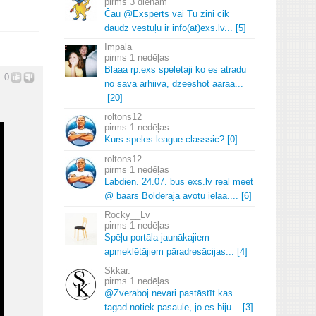
3 dienām
Čau @Exsperts vai Tu zini cik
daudz vēstuļu ir info(at)exs.
lv.
.
.
[5]
Impala
1 nedēļas
Blaaa rp.
exs speletaji ko es atradu
0
no sava arhiiva, dzeeshot aaraa.
.
.
[20]
roltons12
1 nedēļas
Kurs speles league classsic? [0]
roltons12
1 nedēļas
Labdien.
24.
07.
bus exs.
lv real meet
@ baars Bolderaja avotu ielaa.
.
.
.
[6]
Rocky__Lv
1 nedēļas
Spēļu portāla jaunākajiem
apmeklētājiem pāradresācijas.
.
.
[4]
Skkar.
1 nedēļas
@Zveraboj nevari pastāstīt kas
tagad notiek pasaule, jo es biju.
.
.
[3]