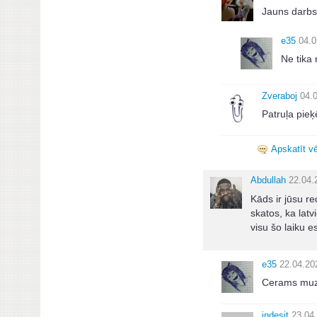
Jauns darb
e35
04.0
Ne tika 
Zveraboj
04.
Patruļa pieķ
Apskatīt vē
Abdullah
22.04.
Kāds ir jūsu re
skatos, ka latv
visu šo laiku 
e35
22.04.20
Cerams muzi
indesit
23.04