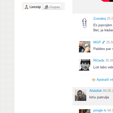
Lietotāji
Grupas
Zveraboj
25.
Es joprojām 
Bet, ja kādam
MGΡ 🏀
25.0
Paldies par 
Ričards
25.0
Ļoti labs v
Apskatīt vē
Abdullah
04.05.
lohu patrulja
pringle lv
04.