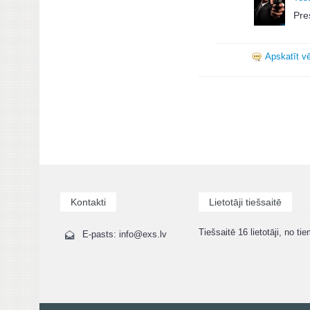
Pres
Apskatīt vē
Kontakti
Lietotāji tiešsaitē
Tiešsaitē 16 lietotāji, no tie
E-pasts: info@exs.lv