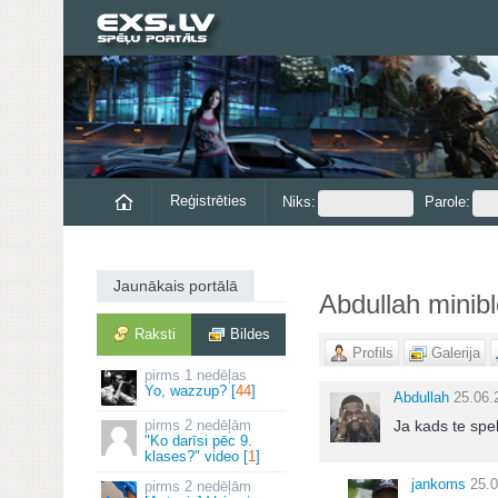
Reģistrēties
Niks:
Parole:
Jaunākais portālā
Abdullah minib
Raksti
Bildes
Profils
Galerija
1 nedēļas
Yo, wazzup? [
44
]
Abdullah
25.06.
2 nedēļām
Ja kads te spe
"Ko darīsi pēc 9.
klases?" video [
1
]
jankoms
25.0
2 nedēļām