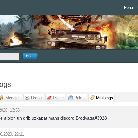
Forums
logs
Medaļas
Draugi
Izlase
Raksti
Miniblogs
2020. 13:53
le albion un grib uzkapat mans discord Brodyaga#3928
6.2020. 22:11