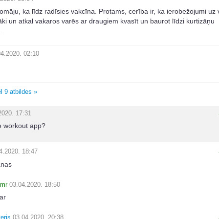
 domāju, ka līdz radīsies vakcīna. Protams, cerība ir, ka ierobežojumi uz
āki un atkal vakaros varēs ar draugiem kvasīt un baurot līdzi kurtizāņu
.
04.2020. 02:10
l 9 atbildes »
2020. 17:31
 workout app?
4.2020. 18:47
anas
nmr
03.04.2020. 18:50
ar
eris
03.04.2020. 20:38