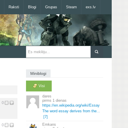
Raksti
Blogi
Grupas
Steam
exs.lv
Miniblogi
Visi
dares
1 dienas
0
https://en.
wikipedia.
org/wiki/Essay
The word essay derives from the.
.
.
[7]
Emkans
0