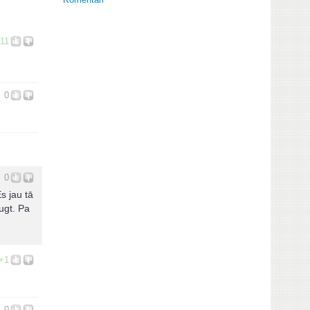
11
0
0
Es jau tā
ugt. Pa
+1
0