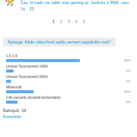
Čau, te kads var salikt man gaming pc, budžets ir 890€.
varu
1a.
.
.
[0]
1
2
3
4
5
Aptauja: Kādu oldschool spēļu serveri vajadzētu exā?
CS 1.6
59%
Unreal Tournament 1999
6%
Unreal Tournament 2004
4%
Minecraft
22%
Cits variants (ieraksti komentārā)
9%
Balsojuši: 54
Komentāri