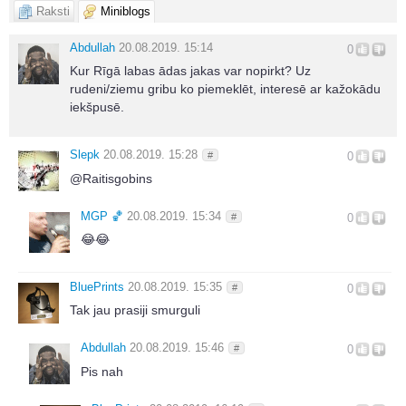
Raksti
Miniblogs
Abdullah
20.08.2019. 15:14
0
Kur Rīgā labas ādas jakas var nopirkt? Uz
rudeni/ziemu gribu ko piemeklēt, interesē ar kažokādu
iekšpusē.
Slepk
20.08.2019. 15:28
#
0
@Raitisgobins
MGΡ 🏀
20.08.2019. 15:34
#
0
😂😂
BluePrints
20.08.2019. 15:35
#
0
Tak jau prasiji smurguli
Abdullah
20.08.2019. 15:46
#
0
Pis nah