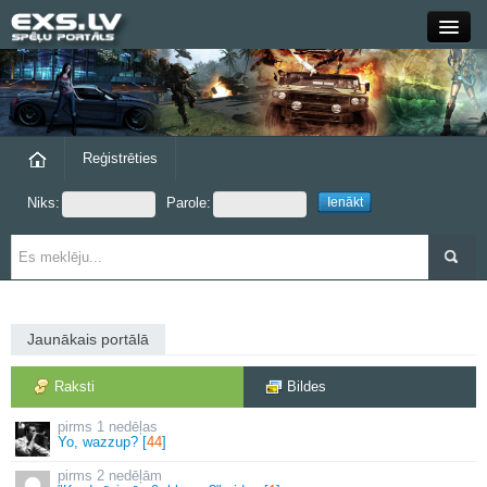
Close
Forums
Raksti
Reģistrēties
Niks:
Parole:
Blogi
Grupas
Steam
Jaunākais portālā
exs.lv
Raksti
Bildes
1 nedēļas
Yo, wazzup? [
44
]
2 nedēļām