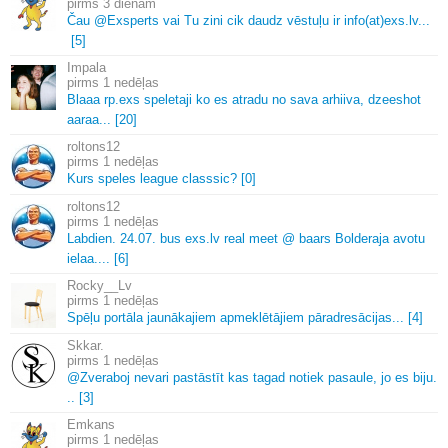
3 dienām
Čau @Exsperts vai Tu zini cik daudz vēstuļu ir info(at)exs.
lv.
.
.
[5]
Impala
1 nedēļas
Blaaa rp.
exs speletaji ko es atradu no sava arhiiva, dzeeshot
aaraa.
.
.
[20]
roltons12
1 nedēļas
Kurs speles league classsic? [0]
roltons12
1 nedēļas
Labdien.
24.
07.
bus exs.
lv real meet @ baars Bolderaja avotu
ielaa.
.
.
.
[6]
Rocky__Lv
1 nedēļas
Spēļu portāla jaunākajiem apmeklētājiem pāradresācijas.
.
.
[4]
Skkar.
1 nedēļas
@Zveraboj nevari pastāstīt kas tagad notiek pasaule, jo es biju.
.
.
[3]
Emkans
1 nedēļas