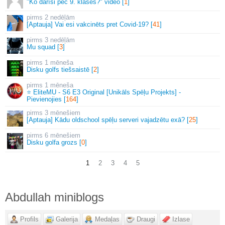
"Ko darīsi pēc 9. klases?" video [
1
]
2 nedēļām
[Aptauja] Vai esi vakcinēts pret Covid-19? [
41
]
3 nedēļām
Mu squad [
3
]
1 mēneša
Disku golfs tiešsaistē [
2
]
1 mēneša
⭐ EliteMU - S6 E3 Original [Unikāls Spēļu Projekts] -
Pievienojies [
164
]
3 mēnešiem
[Aptauja] Kādu oldschool spēļu serveri vajadzētu exā? [
25
]
6 mēnešiem
Disku golfa grozs [
0
]
1
2
3
4
5
Abdullah miniblogs
Profils
Galerija
Medaļas
Draugi
Izlase