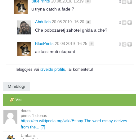
BluePrints
20.08.2019. 16:19
#
0
u tryna catch a fade ?
Abdullah
20.08.2019. 16:20
#
0
Che pobozaretj zahotel gnida a che?
BluePrints
20.08.2019. 16:25
#
0
aiztaisi muti okupant
Ielogojies vai
izveido profilu
, lai komentētu!
Miniblogi
Visi
dares
1 dienas
https://en.
wikipedia.
org/wiki/Essay The word essay derives
from the.
.
.
[7]
Emkans