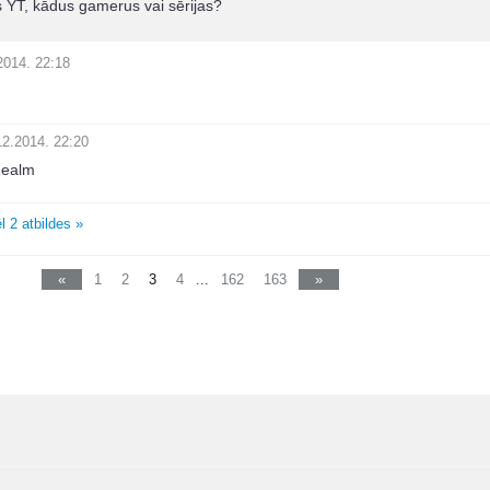
s YT, kādus gamerus vai sērijas?
2014. 22:18
12.2014. 22:20
Realm
l 2 atbildes »
«
1
2
3
4
...
162
163
»