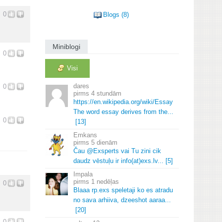
0
Blogs (8)
Miniblogi
0
Visi
dares
0
4 stundām
https://en.
wikipedia.
org/wiki/Essay
The word essay derives from the.
.
.
0
[13]
Emkans
5 dienām
Čau @Exsperts vai Tu zini cik
daudz vēstuļu ir info(at)exs.
lv.
.
.
[5]
Impala
1 nedēļas
0
Blaaa rp.
exs speletaji ko es atradu
no sava arhiiva, dzeeshot aaraa.
.
.
[20]
0