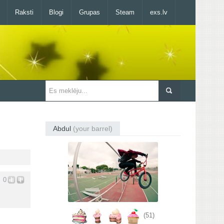
Raksti
Blogi
Grupas
Steam
exs.lv
Abdul
(your barrel)
0
(51)