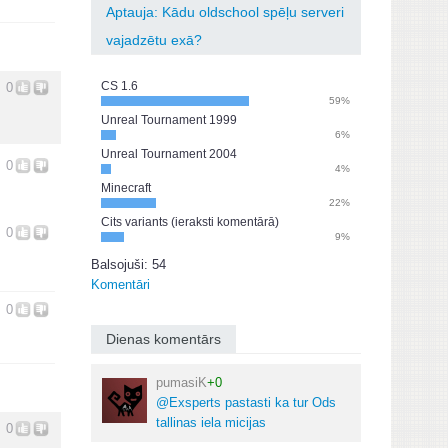
Aptauja: Kādu oldschool spēļu serveri
vajadzētu exā?
CS 1.6
0
59%
Unreal Tournament 1999
6%
Unreal Tournament 2004
0
4%
Minecraft
22%
Cits variants (ieraksti komentārā)
0
9%
Balsojuši: 54
Komentāri
0
Dienas komentārs
pumasiK
+0
@Exsperts pastasti ka tur Ods
tallinas iela micijas
0