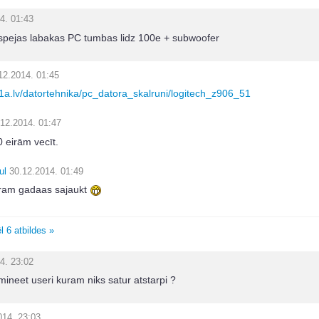
4. 01:43
espejas labakas PC tumbas lidz 100e + subwoofer
12.2014. 01:45
.1a.lv/datortehnika/pc_datora_skalruni/logitech_z906_51
.12.2014. 01:47
 eirām vecīt.
ul
30.12.2014. 01:49
ram gadaas sajaukt
l 6 atbildes »
4. 23:02
mineet useri kuram niks satur atstarpi ?
014. 23:03