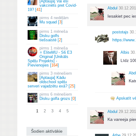
[Aptauja] Vai esi
vakcinēts pret Covid-
Abdul
30.12.201
19? [
41
]
Iesakiet pec i
4 nedēļām
Mu squad [
3
]
1 mēneša
postotajs
30.
Disku golfs
https://www
tiešsaistē [
2
]
1 mēneša
⭐ EliteMU - S6 E3
Albis
30
Original [Unikāls
Līdz 100
Spēļu Projekts] -
Pievienojies [
164
]
Abd
3 mēnešiem
[Aptauja] Kādu
Kat
oldschool spēļu
serveri vajadzētu exā? [
25
]
6 mēnešiem
Apskatīt vē
Disku golfa grozs [
0
]
1
2
3
4
5
Abdul
29.12.201
Ka vareeja pie
Šodien aktīvākie
Athe
29.12.2