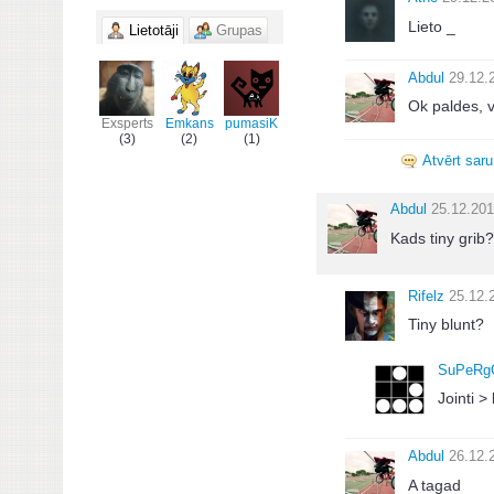
Lieto _
Lietotāji
Grupas
Abdul
29.12.
Ok paldes, v
Exsperts
Emkans
pumasiK
(3)
(2)
(1)
Atvērt sar
Abdul
25.12.201
Kads tiny grib?
Rifelz
25.12.
Tiny blunt?
SuPeRg
Jointi > 
Abdul
26.12.
A tagad