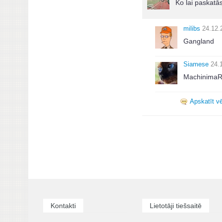
Ko lai paskatā
milibs
24.12.
Gangland
Siamese
24.
Machinima
Apskatīt vē
Kontakti
Lietotāji tiešsaitē