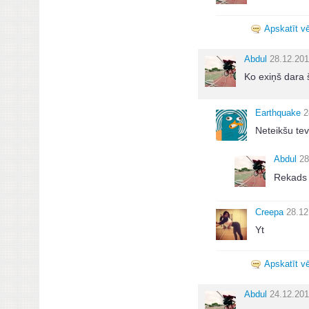
Apskatīt vē
Abdul
28.12.201
Ko exiņš dara 
Earthquake
2
Neteikšu tev
Abdul
28
Rekads 
Creepa
28.12
Yt
Apskatīt vē
Abdul
24.12.201