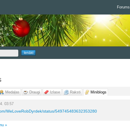
Forums
s
Medaļas
Draugi
Izlase
Raksti
Miniblogs
4. 03:57
er.com/WeLoveRobDyrdek/status/549745483632353280
unu »