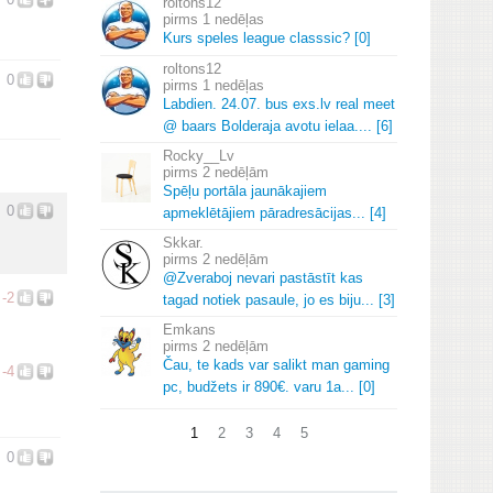
roltons12
1 nedēļas
Kurs speles league classsic? [0]
roltons12
0
1 nedēļas
Labdien.
24.
07.
bus exs.
lv real meet
@ baars Bolderaja avotu ielaa.
.
.
.
[6]
Rocky__Lv
2 nedēļām
Spēļu portāla jaunākajiem
0
apmeklētājiem pāradresācijas.
.
.
[4]
Skkar.
2 nedēļām
@Zveraboj nevari pastāstīt kas
-2
tagad notiek pasaule, jo es biju.
.
.
[3]
Emkans
2 nedēļām
Čau, te kads var salikt man gaming
-4
pc, budžets ir 890€.
varu 1a.
.
.
[0]
1
2
3
4
5
0