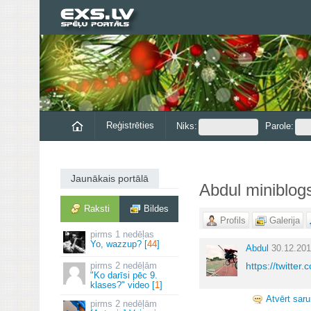
Reģistrēties
Niks:
Parole:
Jaunākais portālā
Abdul miniblog
Raksti
Bildes
Profils
Galerija
1 nedēļas
Yo, wazzup? [
44
]
Abdul
30.12.201
2 nedēļām
https://twitt
"Ko darīsi pēc 9.
klases?" video [
1
]
Atvērt sar
2 nedēļām