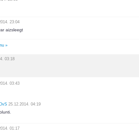
2014. 23:04
ar aizsleegt
unu »
4. 03:18
2014. 03:43
OvS
25.12.2014. 04:19
blunti.
2014. 01:17