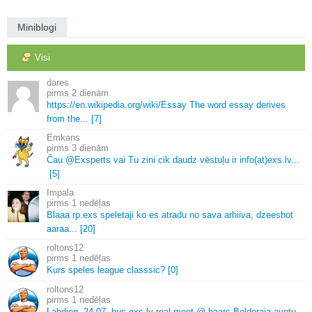
Miniblogi
Visi
dares
2 dienām
https://en.
wikipedia.
org/wiki/Essay The word essay derives
from the.
.
.
[7]
Emkans
3 dienām
Čau @Exsperts vai Tu zini cik daudz vēstuļu ir info(at)exs.
lv.
.
.
[5]
Impala
1 nedēļas
Blaaa rp.
exs speletaji ko es atradu no sava arhiiva, dzeeshot
aaraa.
.
.
[20]
roltons12
1 nedēļas
Kurs speles league classsic? [0]
roltons12
1 nedēļas
Labdien.
24.
07.
bus exs.
lv real meet @ baars Bolderaja avotu