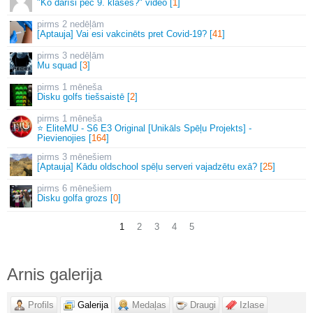
"Ko darīsi pēc 9. klases?" video [
1
]
2 nedēļām
[Aptauja] Vai esi vakcinēts pret Covid-19? [
41
]
3 nedēļām
Mu squad [
3
]
1 mēneša
Disku golfs tiešsaistē [
2
]
1 mēneša
⭐ EliteMU - S6 E3 Original [Unikāls Spēļu Projekts] -
Pievienojies [
164
]
3 mēnešiem
[Aptauja] Kādu oldschool spēļu serveri vajadzētu exā? [
25
]
6 mēnešiem
Disku golfa grozs [
0
]
1
2
3
4
5
Arnis galerija
Profils
Galerija
Medaļas
Draugi
Izlase