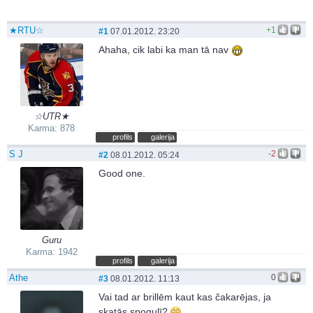
★RTU☆
+1
#1
07.01.2012. 23:20
Ahaha, cik labi ka man tā nav
☆UTR★
Karma: 878
profils
galerija
S J
-2
#2
08.01.2012. 05:24
Good one.
Guru
Karma: 1942
profils
galerija
Athe
0
#3
08.01.2012. 11:13
Vai tad ar brillēm kaut kas čakarējas, ja
skatās spogulī?