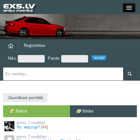
Close
Forums
Raksti
Reģistrēties
Niks:
Parole:
Blogi
Grupas
Steam
Jaunākais portālā
exs.lv
Raksti
Bildes
1 nedēļas
Yo, wazzup? [
44
]
2 nedēļām