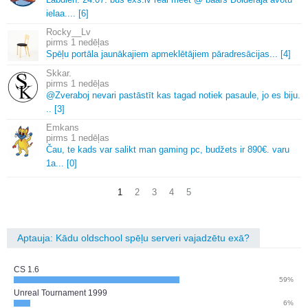
ielaa.
.
.
.
[6]
Rocky__Lv
1 nedēļas
Spēļu portāla jaunākajiem apmeklētājiem pāradresācijas.
.
.
[4]
Skkar.
1 nedēļas
@Zveraboj nevari pastāstīt kas tagad notiek pasaule, jo es biju.
.
.
[3]
Emkans
1 nedēļas
Čau, te kads var salikt man gaming pc, budžets ir 890€.
varu
1a.
.
.
[0]
1
2
3
4
5
Aptauja: Kādu oldschool spēļu serveri vajadzētu exā?
CS 1.6
59%
Unreal Tournament 1999
6%