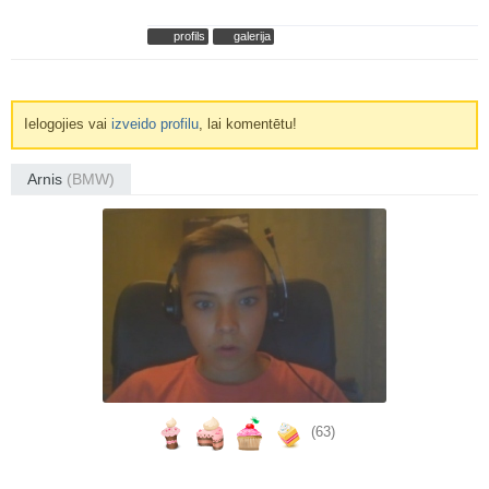
profils
galerija
Ielogojies vai
izveido profilu
, lai komentētu!
Arnis
(BMW)
(63)