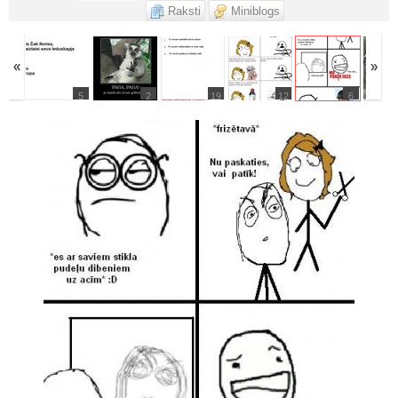
Raksti
Miniblogs
«
»
6
5
2
19
12
6