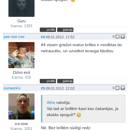
Guru
Karma: 1383
profils
galerija
pee see cee
0
#4
08.01.2012. 11:52
#4 viņam griežot matus brilles ir novilktas lai
netraucētu, un uzvelkot ierauga bļodiņu
Dzīvo exā
Karma: 416
profils
galerija
purawskis
0
#5
08.01.2012. 12:02
Athe
rakstīja:
Vai tad ar brillēm kaut kas čakarējas, ja
skatās spogulī?
ice-nine
Nē. Bez brillēm sūdīgi redz.
Karma: 1051